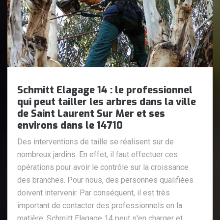
Schmitt Elagage 14 : le professionnel
qui peut tailler les arbres dans la ville
de Saint Laurent Sur Mer et ses
environs dans le 14710
Des interventions de taille se réalisent sur de
nombreux jardins. En effet, il faut effectuer ces
opérations pour avoir le contrôle sur la croissance
des branches. Pour nous, des personnes qualifiées
doivent intervenir. Par conséquent, il est très
important de contacter des professionnels en la
matière. Schmitt Elagage 14 peut s'en charger et