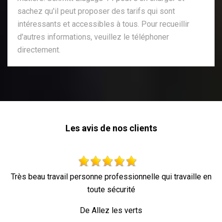
sachez qu'il peut proposer des tarifs qui sont
intéressants et accessibles à tous. Pour recueillir
d'autres informations, veuillez le téléphoner
directement.
Les avis de nos clients
 professionnelle qui travaille en
Parfa
te sécurité
De Or
lez les verts