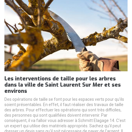
Les interventions de taille pour les arbres
dans la ville de Saint Laurent Sur Mer et ses
environs
Des opérations de taille se font pour les espaces verts pour qu'ils
soient présentables. En effet, il faut réaliser des travaux de taille
des arbres. Pour effectuer les opérations qui sont très difficiles,
des personnes qui sont qualifiées doivent intervenir. Par
conséquent, il va falloir vous adresser à Schmitt Elagage 14. C'est
un expert qui utilise des matériels appropriés. Sachez qu'il peut
dresser un devis sans qu'il soit nécessaire de payer de l'argent. Il