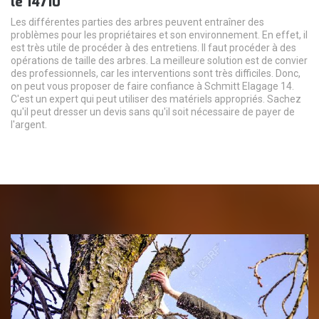
le 14710
Les différentes parties des arbres peuvent entraîner des
problèmes pour les propriétaires et son environnement. En effet, il
est très utile de procéder à des entretiens. Il faut procéder à des
opérations de taille des arbres. La meilleure solution est de convier
des professionnels, car les interventions sont très difficiles. Donc,
on peut vous proposer de faire confiance à Schmitt Elagage 14.
C'est un expert qui peut utiliser des matériels appropriés. Sachez
qu'il peut dresser un devis sans qu'il soit nécessaire de payer de
l'argent.