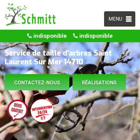
MENU
indisponible
indisponible
Service de taille d'arbres Saint
Laurent Sur Mer 14710
CONTACTEZ-NOUS
RÉALISATIONS