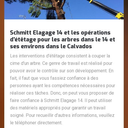
Schmitt Elagage 14 et les opérations
d'étêtage pour les arbres dans le 14 et
ses environs dans le Calvados
Les interventions d'étêtage consistent à couper la
cime d'un arbre. Ce genre de travail est réalisé pour
pouvoir avoir le contrôle sur son développement. En
fait, il faut que vous fassiez confiance à des
personnes ayant les compétences nécessaires pour
réaliser ces tâches. Donc, on peut vous proposer de
faire confiance à Schmitt Elagage 14. Il peut utiliser
des matériels appropriés pour garantir un travail
soigné. Pour recueillir d'autres informations, veuillez
le téléphoner directement.