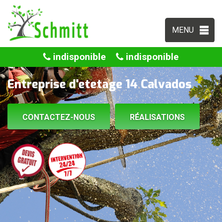
MENU
indisponible
indisponible
Entreprise d'etetage 14 Calvados
CONTACTEZ-NOUS
RÉALISATIONS