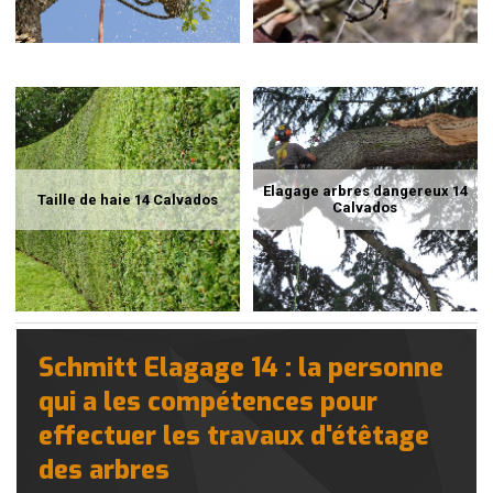
Elagage arbres dangereux 14
Taille de haie 14 Calvados
Calvados
Schmitt Elagage 14 : la personne
qui a les compétences pour
effectuer les travaux d'étêtage
des arbres