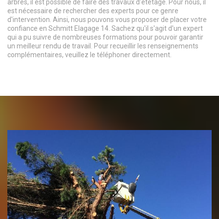
arbres, il est possible de faire des travaux d'étêtage. Pour nous, il
est nécessaire de rechercher des experts pour ce genre
d'intervention. Ainsi, nous pouvons vous proposer de placer votre
confiance en Schmitt Elagage 14. Sachez qu'il s'agit d'un expert
qui a pu suivre de nombreuses formations pour pouvoir garantir
un meilleur rendu de travail. Pour recueillir les renseignements
complémentaires, veuillez le téléphoner directement.