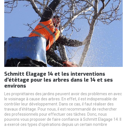
Schmitt Elagage 14 et les interventions
d'étêtage pour les arbres dans le 14 et ses
environs
Les propriétaires des jardins peuvent avoir des problèmes en avec
le voisinage à cause des arbres. En effet, il est indispensable de
contrôler leur développement. Dans ce cas, il faut réaliser des
travaux d'étêtage. Pour nous, il est recommandé de rechercher
des professionnels pour effectuer ces tâches. Donc, nous
pouvons vous proposer de faire confiance à Schmitt Elagage 14. Il
a exercé ces types d'opérations depuis un certain nombre