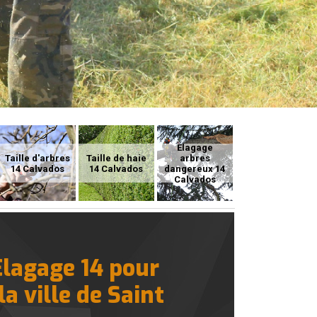
Elagage
Taille d'arbres
Taille de haie
arbres
14 Calvados
14 Calvados
dangereux 14
Calvados
Elagage 14 pour
a ville de Saint