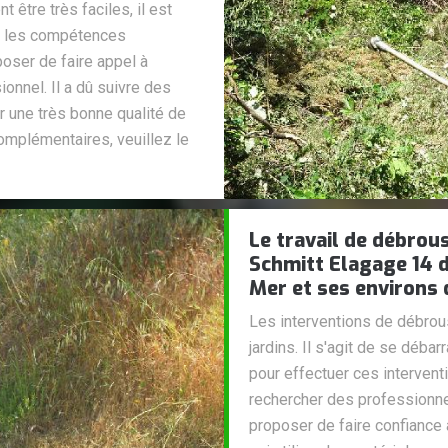
 être très faciles, il est
t les compétences
oser de faire appel à
ionnel. Il a dû suivre des
r une très bonne qualité de
complémentaires, veuillez le
Le travail de débrous
Schmitt Elagage 14 d
Mer et ses environs 
Les interventions de débrous
jardins. Il s'agit de se débar
pour effectuer ces intervention
rechercher des professionne
proposer de faire confiance 