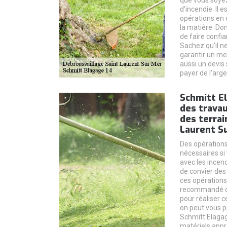
que vous soyez
d'incendie. Il 
opérations en 
la matière. Do
de faire confi
Sachez qu'il n
garantir un mei
aussi un devis 
payer de l'arge
Schmitt El
des travau
des terrai
Laurent Su
Des opérations
nécessaires si
avec les incendi
de convier des
ces opérations.
recommandé de
pour réaliser 
on peut vous p
Schmitt Elagage
matériels appr