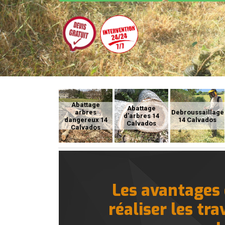
Abattage
Abattage
arbres
Debroussaillage
d'arbres 14
dangereux 14
14 Calvados
Calvados
Calvados
Les avantages 
réaliser les tr