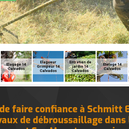
Elagueur
Entretien de
Elagage 14
Etetage 14
Grimpeur 14
jardin 14
Calvados
Calvados
Calvados
Calvados
de faire confiance à Schmitt 
avaux de débroussaillage dans l