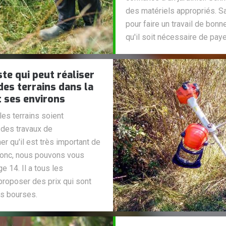
des matériels appropriés. Sa
pour faire un travail de bon
qu'il soit nécessaire de paye
ste qui peut réaliser
des terrains dans la
t ses environs
les terrains soient
à des travaux de
r qu'il est très important de
Donc, nous pouvons vous
 14. Il a tous les
proposer des prix qui sont
es bourses.