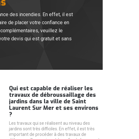
ns
ce des incendies. En effet, il est
aire de placer votre confiance en
 complémentaires, veuillez le
votre devis qui est gratuit et sans
Qui est capable de réaliser les
travaux de débroussaillage des
jardins dans la ville de Saint
Laurent Sur Mer et ses environs
?
Les travaux qui se réalisent au niveau des
jardins sont très difficiles. En effet, il est très
important de procéder à des travaux de