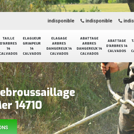
indisponible
indisponible
indi
TAILLE
ELAGUEUR
ELAGAGE
ABATTAGE
ABATTAGE
T
D'ARBRES
GRIMPEUR
ARBRES
ARBRES
D'ARBRES 14
14
14
DANGEREUX 14
DANGEREUX 14
CALVADOS
C
CALVADOS
CALVADOS
CALVADOS
CALVADOS
debroussaillage
Mer 14710
ONS