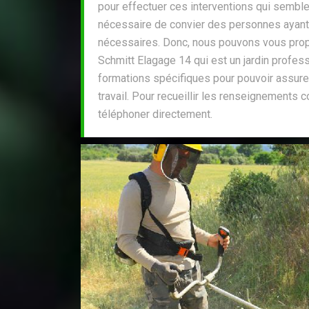
pour effectuer ces interventions qui semblent
nécessaire de convier des personnes ayan
nécessaires. Donc, nous pouvons vous prop
Schmitt Elagage 14 qui est un jardin profess
formations spécifiques pour pouvoir assure
travail. Pour recueillir les renseignements 
téléphoner directement.