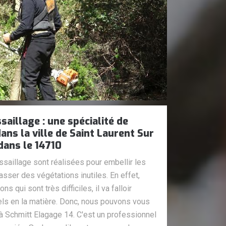
saillage : une spécialité de
ans la ville de Saint Laurent Sur
dans le 14710
saillage sont réalisées pour embellir les
rasser des végétations inutiles. En effet,
s qui sont très difficiles, il va falloir
ls en la matière. Donc, nous pouvons vous
à Schmitt Elagage 14. C'est un professionnel