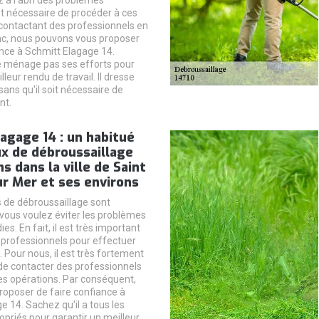
 à l'abri des problèmes
est nécessaire de procéder à ces
contactant des professionnels en
nc, nous pouvons vous proposer
ance à Schmitt Elagage 14.
e ménage pas ses efforts pour
lleur rendu de travail. Il dresse
sans qu'il soit nécessaire de
nt.
agage 14 : un habitué
x de débroussaillage
ns dans la ville de Saint
r Mer et ses environs
 de débroussaillage sont
 vous voulez éviter les problèmes
es. En fait, il est très important
 professionnels pour effectuer
 Pour nous, il est très fortement
 contacter des professionnels
ces opérations. Par conséquent,
roposer de faire confiance à
 14. Sachez qu'il a tous les
opriés pour garantir un meilleur