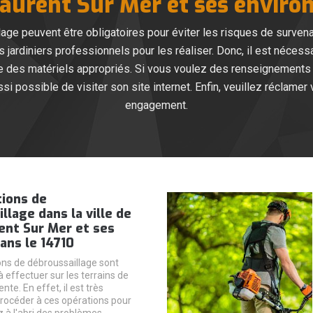
aurent Sur Mer et ses enviro
age peuvent être obligatoires pour éviter les risques de survenan
 jardiniers professionnels pour les réaliser. Donc, il est nécess
se des matériels appropriés. Si vous voulez des renseignements
si possible de visiter son site internet. Enfin, veuillez réclamer 
engagement.
tions de
llage dans la ville de
ent Sur Mer et ses
ans le 14710
ons de débroussaillage sont
effectuer sur les terrains de
te. En effet, il est très
rocéder à ces opérations pour