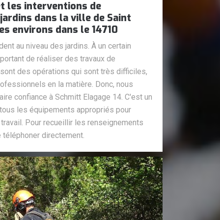
t les interventions de
ardins dans la ville de Saint
es environs dans le 14710
ent au niveau des jardins. À un certain
portant de réaliser des travaux de
nt des opérations qui sont très difficiles,
professionnels en la matière. Donc, nous
ire confiance à Schmitt Elagage 14. C'est un
a tous les équipements appropriés pour
 travail. Pour recueillir les renseignements
e téléphoner directement.