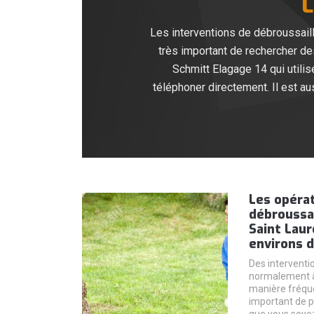
L
Les interventions de débroussaill
très important de rechercher des
Schmitt Elagage 14 qui utili
téléphoner directement. Il est aus
Les opéra
débroussai
Saint Laur
environs d
Des interventi
normalement à 
manière fréquen
important de p