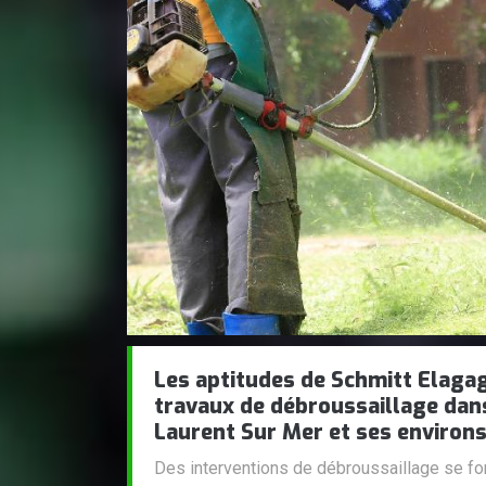
Les aptitudes de Schmitt Elagag
travaux de débroussaillage dans 
Laurent Sur Mer et ses environs
Des interventions de débroussaillage se font