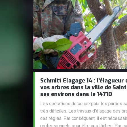
Schmitt Elagage 14 : l'élagueur 
vos arbres dans la ville de Sain
ses environs dans le 14710
Les opérations de coupe pour les parties su
très difficiles. Les travaux d'élagage des 
ces règles. Par conséquent, il est nécessai
professionnels pour être ces tâches. Par 