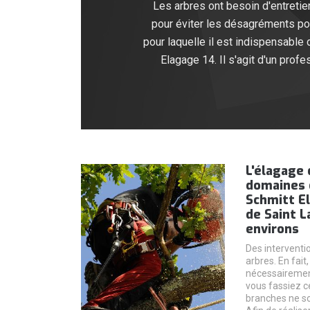
Les arbres ont besoin d'entretie
pour éviter les désagréments pour
pour laquelle il est indispensable
Elagage 14. Il s'agit d'un prof
L'élagage 
domaines 
Schmitt El
de Saint L
environs
Des interventio
arbres. En fait
nécessairement
vous fassiez c
branches ne so