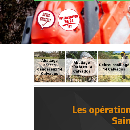
Abattage
Abattage
arbres
Debroussaillage
d'arbres 14
dangereux 14
14 Calvados
Calvados
Calvados
Les opération
Sain