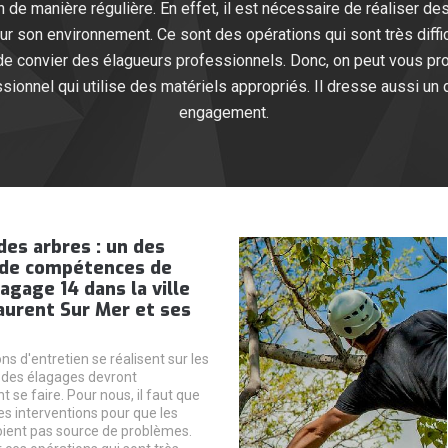
n de manière régulière. En effet, il est nécessaire de réaliser d
 son environnement. Ce sont des opérations qui sont très diffici
 de convier des élagueurs professionnels. Donc, on peut vous pr
essionnel qui utilise des matériels appropriés. Il dresse aussi un 
engagement.
des arbres : un des
de compétences de
agage 14 dans la ville
aurent Sur Mer et ses
ns d'entretien se réalisent sur les
, des élagages devront
 se faire. Pour nous, il faut que
es interventions pour que les
ient pas source de problèmes.