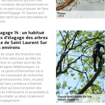
r ces opérations qui sont très
faut contacter des professionnels en
si, on peut vous proposer de faire
hmitt Elagage 14. Sachez qu'il
des tarifs qui sont abordables et
ous.
agage 14 : un habitué
x d'élagage des arbres
lle de Saint Laurent Sur
s environs
s de coupe des branches des
s très utiles pour qu'elles ne
trer en contact avec les fils
les lignes téléphoniques. La
 ce genre d'intervention est à
l est nécessaire de rechercher
professionnels. Donc, on peut
de faire confiance à Schmitt
chez qu'il peut proposer des
 très intéressants et accessibles à
ussi établir un devis totalement
s engagement.