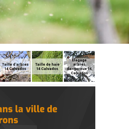
Elagage
Taille d'arbres
Taille de haie
arbres
14 Calvados
14 Calvados
dangereux 14
Calvados
ns la ville de
irons