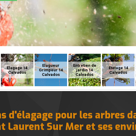
Elagueur
Entretien de
Elagage 14
Etetage 14
Grimpeur 14
jardin 14
Calvados
Calvados
Calvados
Calvados
s d'élagage pour les arbres da
t Laurent Sur Mer et ses env