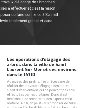
es travaux d'élagage des branches
les à effectuer et c'est la raison
oposer de faire confiance à Schmitt
devis totalement gratuit et sans
Les opérations d'élagage des
arbres dans la ville de Saint
Laurent Sur Mer et ses environs
dans le 14710
Au niveau des jardins, il est nécessaire de
réaliser des travaux d'élagage des arbres. Il
s'agit d'interventions qui ne peuvent pas être
effectuées par les profanes. Donc, il est
nécessaire de rechercher des experts en la
matière. Ainsi, on peut vous proposer de faire
confiance à Schmitt Elagage 14. Sachez qu'il a