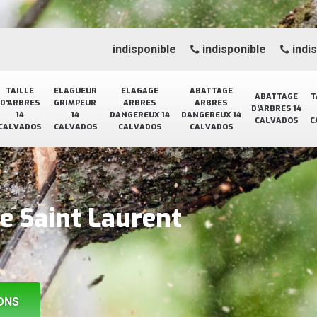
indisponible
indisponible
indi
TAILLE
ELAGUEUR
ELAGAGE
ABATTAGE
ABATTAGE
T
D'ARBRES
GRIMPEUR
ARBRES
ARBRES
D'ARBRES 14
14
14
DANGEREUX 14
DANGEREUX 14
CALVADOS
C
CALVADOS
CALVADOS
CALVADOS
CALVADOS
e Saint Laurent
ONS