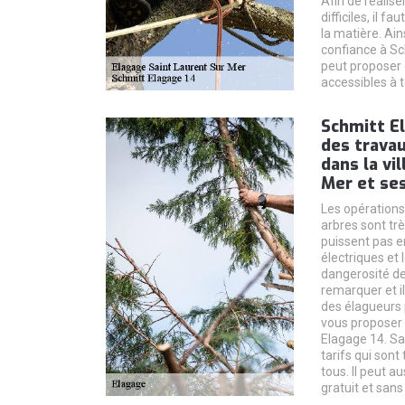
Afin de réalise
difficiles, il 
la matière. Ain
confiance à Sc
peut proposer 
accessibles à t
Schmitt El
des travau
dans la vi
Mer et se
Les opération
arbres sont trè
puissent pas en
électriques et 
dangerosité de
remarquer et i
des élagueurs 
vous proposer 
Elagage 14. Sa
tarifs qui sont
tous. Il peut a
gratuit et san