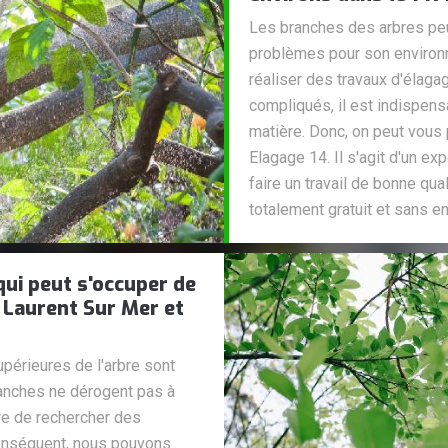
Les branches des arbres peu
problèmes pour son environne
réaliser des travaux d'élaga
compliqués, il est indispen
matière. Donc, on peut vous 
Elagage 14. Il s'agit d'un ex
faire un travail de bonne qua
totalement gratuit et sans 
qui peut s'occuper de
t Laurent Sur Mer et
périeures de l'arbre sont
branches ne dérogent pas à
re de rechercher des
conséquent, nous pouvons