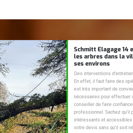
Schmitt Elagage 14 e
les arbres dans la vi
ses environs
Des interventions d'entretie
En effet, il faut faire des o
est très important de convi
nécessaires pour effectuer
conseiller de faire confianc
professionnel. Sachez qu'il 
intéressants et accessibles
votre devis sans qu'il soit n