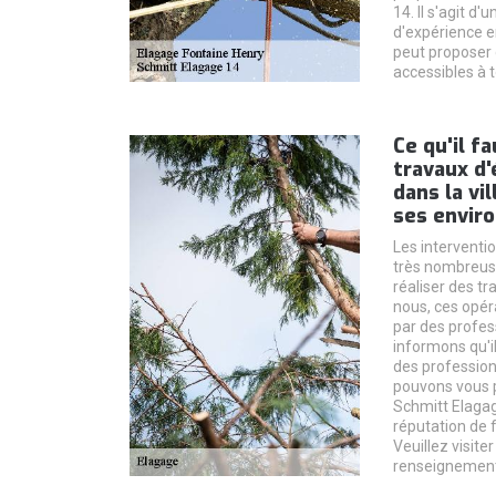
14. Il s'agit d
d'expérience en
peut proposer 
accessibles à t
Ce qu'il fa
travaux d'
dans la vi
ses envir
Les interventio
très nombreuses
réaliser des t
nous, ces opér
par des profes
informons qu'i
des profession
pouvons vous p
Schmitt Elagage
réputation de 
Veuillez visiter
renseignement