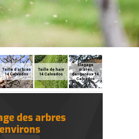
Elagage
Taille d'arbres
Taille de haie
arbres
14 Calvados
14 Calvados
dangereux 14
Calvados
age des arbres
 environs