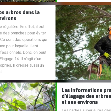
es arbres dans la
nvirons
régulière. En effet, il est
ge des branches pour éviter
Ce sont des opérations qui
ison pour laquelle il est
fessionnels. Donc, on peut
lagage 14. Il s'agit d'un
opriés. Il dresse aussi un
t.
Les informations pra
d'élagage des arbres
et ses environs
Les parties supérieures de