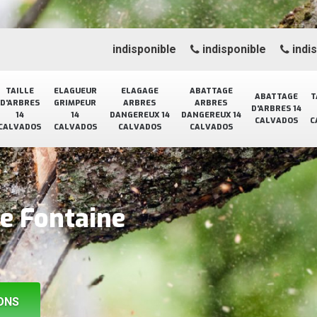
indisponible
indisponible
indi
TAILLE
ELAGUEUR
ELAGAGE
ABATTAGE
ABATTAGE
T
D'ARBRES
GRIMPEUR
ARBRES
ARBRES
D'ARBRES 14
14
14
DANGEREUX 14
DANGEREUX 14
CALVADOS
C
CALVADOS
CALVADOS
CALVADOS
CALVADOS
ge Fontaine
ONS