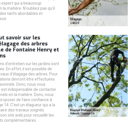
'un expert qui a beaucoup
 la matière. N'oubliez pas qu'il
des tarifs abordables et
ous.
ut savoir sur les
élagage des arbres
lle de Fontaine Henry et
ons
ns d'entretien sur les jardins sont
. En effet, il est possible de
ravaux d'élagage des arbres. Pour
ations devront être effectuées
sionnels. Donc, nous vous
l est indispensable de contacter
nels en la matière. Donc, nous
roposer de faire confiance à
 14. C'est un élagueur qui a la
faire des travaux soignés.
 son site web pour recueillir les
s complémentaires.