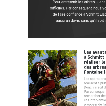
Pour entretenir les arbres, il es
difficiles. Par conséquent, nous 
de faire confiance à Schmitt Elag
aussi un devis sans qu'il soit 
Les avanta
à Schmitt 
réaliser l
des arbres
Fontaine H
Les opérations
réalisent à plu
Donc, il s'agit 
Par conséquent,
rechercher des
ces interventi
proposer de fa