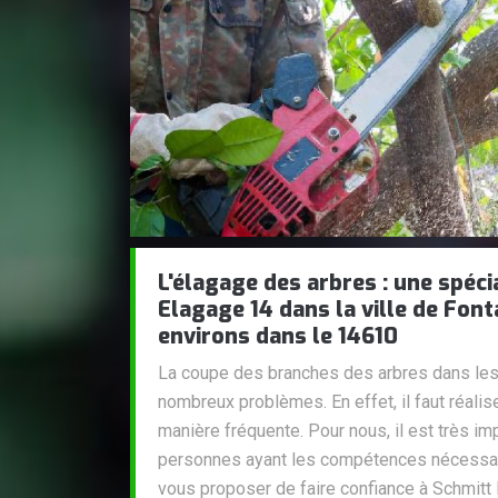
L'élagage des arbres : une spéci
Elagage 14 dans la ville de Font
environs dans le 14610
La coupe des branches des arbres dans les 
nombreux problèmes. En effet, il faut réali
manière fréquente. Pour nous, il est très i
personnes ayant les compétences nécessai
vous proposer de faire confiance à Schmitt E