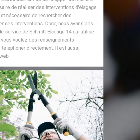
ssaire de réaliser des interventions d'élagage
 est nécessaire de rechercher des
r ces interventions. Donc, nous avons pris
 le service de Schmitt Elagage 14 qui utilise
Si vous voulez des renseignements
 téléphoner directement. Il est aussi
 web.