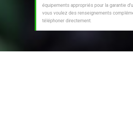
équipements appropriés pour la garantie d'un
vous voulez des renseignements complément
téléphoner directement.