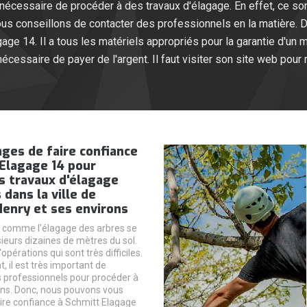
t nécessaire de procéder à des travaux d'élagage. En effet, ce so
vous conseillons de contacter des professionnels en la matière
age 14. Il a tous les matériels appropriés pour la garantie d'un me
nécessaire de payer de l'argent. Il faut visiter son site web pour r
ges de faire confiance
Elagage 14 pour
es travaux d'élagage
 dans la ville de
enry et ses environs
 comme l'élagage des arbres se
sieurs dizaines de mètres du sol.
d'opérations qui sont très difficiles.
 il est très important de
 professionnels pour procéder à
ons. Donc, nous pouvons vous
ire confiance à Schmitt Elagage