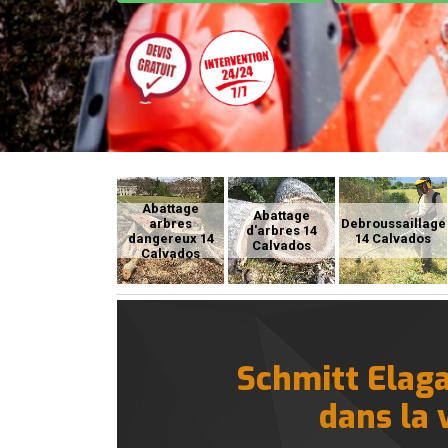
Abattage
Abattage
arbres
Debroussaillage
d'arbres 14
dangereux 14
14 Calvados
Calvados
Calvados
Schmitt Elaga
dans la 