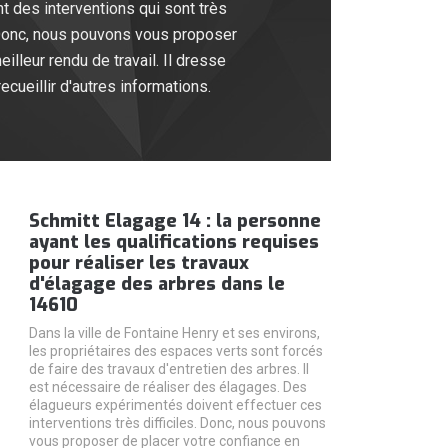
nt des interventions qui sont très
. Donc, nous pouvons vous proposer
illeur rendu de travail. Il dresse
ecueillir d'autres informations.
Schmitt Elagage 14 : la personne
ayant les qualifications requises
pour réaliser les travaux
d'élagage des arbres dans le
14610
Dans la ville de Fontaine Henry et ses environs,
les propriétaires des espaces verts sont forcés
de faire des travaux d'entretien des arbres. Il
est nécessaire de réaliser des élagages. Des
élagueurs expérimentés doivent effectuer ces
interventions très difficiles. Donc, nous pouvons
vous proposer de placer votre confiance en