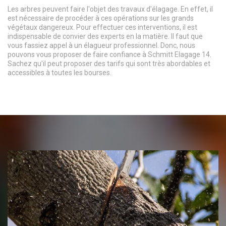
Les arbres peuvent faire l'objet des travaux d'élagage. En effet, il
est nécessaire de procéder à ces opérations sur les grands
végétaux dangereux. Pour effectuer ces interventions, il est
indispensable de convier des experts en la matière. Il faut que
vous fassiez appel à un élagueur professionnel. Donc, nous
pouvons vous proposer de faire confiance à Schmitt Elagage 14.
Sachez qu'il peut proposer des tarifs qui sont très abordables et
accessibles à toutes les bourses.