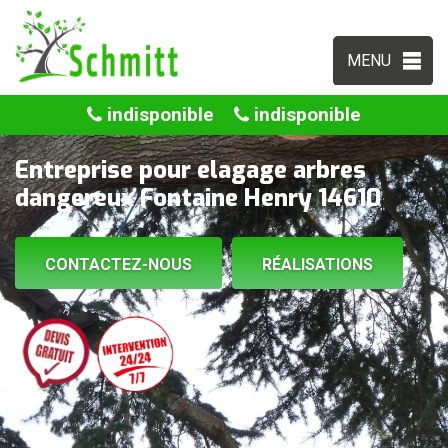
MENU
indisponible
indisponible
Entreprise pour elagage arbres
dangereux Fontaine Henry 14610
CONTACTEZ-NOUS
RÉALISATIONS