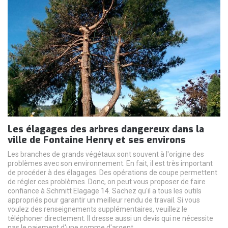
Les élagages des arbres dangereux dans la
ville de Fontaine Henry et ses environs
Les branches de grands végétaux sont souvent à l'origine des
problèmes avec son environnement. En fait, il est très important
de procéder à des élagages. Des opérations de coupe permettent
de régler ces problèmes. Donc, on peut vous proposer de faire
confiance à Schmitt Elagage 14. Sachez qu'il a tous les outils
appropriés pour garantir un meilleur rendu de travail. Si vous
voulez des renseignements supplémentaires, veuillez le
téléphoner directement. Il dresse aussi un devis qui ne nécessite
pas le paiement d'une somme d'argent.