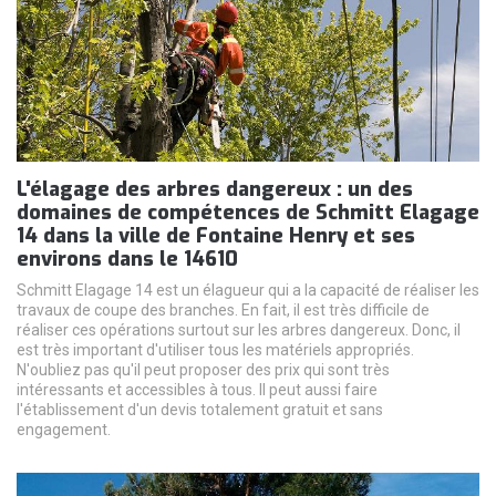
L'élagage des arbres dangereux : un des
domaines de compétences de Schmitt Elagage
14 dans la ville de Fontaine Henry et ses
environs dans le 14610
Schmitt Elagage 14 est un élagueur qui a la capacité de réaliser les
travaux de coupe des branches. En fait, il est très difficile de
réaliser ces opérations surtout sur les arbres dangereux. Donc, il
est très important d'utiliser tous les matériels appropriés.
N'oubliez pas qu'il peut proposer des prix qui sont très
intéressants et accessibles à tous. Il peut aussi faire
l'établissement d'un devis totalement gratuit et sans
engagement.