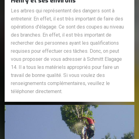
Henry et ses environs
Les arbres qui représentent des dangers sont à
entretenir. En effet, il est très important de faire des
opérations d'élagage. Ce sont des coupes au niveau
des branches. En effet, il est très important de
rechercher des personnes ayant les qualifications
requises pour effectuer ces tâches. Donc, on peut
vous proposer de vous adresser à Schmitt Elagage
14. Il a tous les matériels appropriés pour faire un
travail de bonne qualité. Si vous voulez des
renseignements complémentaires, veuillez le
téléphoner directement.