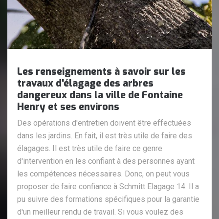
Les renseignements à savoir sur les
travaux d'élagage des arbres
dangereux dans la ville de Fontaine
Henry et ses environs
Des opérations d'entretien doivent être effectuées
dans les jardins. En fait, il est très utile de faire des
élagages. Il est très utile de faire ce genre
d'intervention en les confiant à des personnes ayant
les compétences nécessaires. Donc, on peut vous
proposer de faire confiance à Schmitt Elagage 14. Il a
pu suivre des formations spécifiques pour la garantie
d'un meilleur rendu de travail. Si vous voulez des