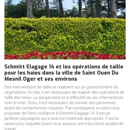
Schmitt Elagage 14 et les opérations de taille
pour les haies dans la ville de Saint Ouen Du
Mesnil Oger et ses environs
Des interventions de taille se réalisent sur un grand nombre de
végétations. En fait, il est nécessaire de réaliser des opérations de
taille des haies. La dangerosité et la difficulté de ces interventions
sont à noter. Donc, il est nécessaire de convier des personnes
ayant les compétences requises. Par conséquent, on peut vous
proposer de faire confiance à Schmitt Elagage 14. Il est un
jardinier paysagiste qui a tous les matériels appropriés. C'est la
raison pour laquelle il peut vous assurer une très bonne qualité de
travail.