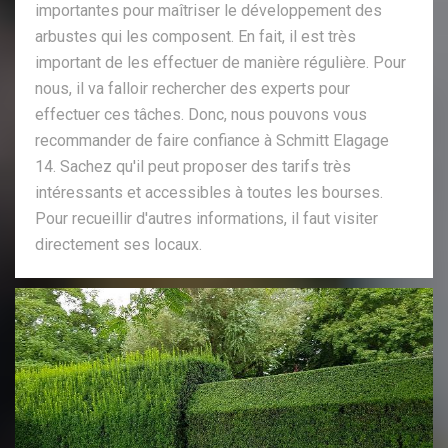
importantes pour maîtriser le développement des
arbustes qui les composent. En fait, il est très
important de les effectuer de manière régulière. Pour
nous, il va falloir rechercher des experts pour
effectuer ces tâches. Donc, nous pouvons vous
recommander de faire confiance à Schmitt Elagage
14. Sachez qu'il peut proposer des tarifs très
intéressants et accessibles à toutes les bourses.
Pour recueillir d'autres informations, il faut visiter
directement ses locaux.