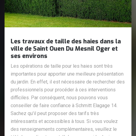
Les travaux de taille des haies dans la
ville de Saint Ouen Du Mesnil Oger et
ses environs
Les opérations de taille pour les haies sont très
importantes pour apporter une meilleure présentation
du jardin. En effet, il est nécessaire de rechercher des
professionnels pour procéder à ces interventions
difficiles. Par conséquent, nous pouvons vous
conseiller de faire confiance à Schmitt Elagage 14.
Sachez qu'il peut proposer des tarifs très
intéressants et accessibles à tous. Si vous voulez
des renseignements complémentaires, veuillez le