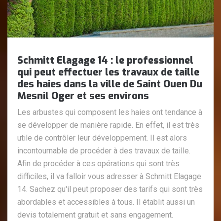
Schmitt Elagage 14 : le professionnel
qui peut effectuer les travaux de taille
des haies dans la ville de Saint Ouen Du
Mesnil Oger et ses environs
Les arbustes qui composent les haies ont tendance à
se développer de manière rapide. En effet, il est très
utile de contrôler leur développement. Il est alors
incontournable de procéder à des travaux de taille.
Afin de procéder à ces opérations qui sont très
difficiles, il va falloir vous adresser à Schmitt Elagage
14. Sachez qu'il peut proposer des tarifs qui sont très
abordables et accessibles à tous. Il établit aussi un
devis totalement gratuit et sans engagement.