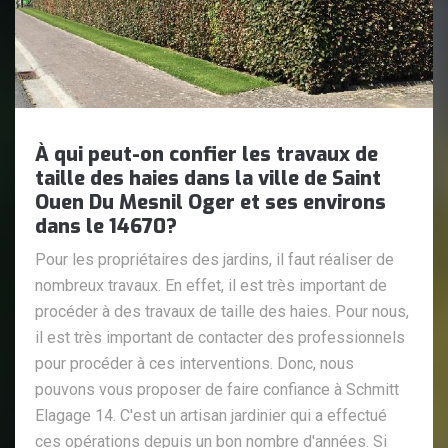
À qui peut-on confier les travaux de
taille des haies dans la ville de Saint
Ouen Du Mesnil Oger et ses environs
dans le 14670?
Pour les propriétaires des jardins, il faut réaliser de
nombreux travaux. En effet, il est très important de
procéder à des travaux de taille des haies. Pour nous,
il est très important de contacter des professionnels
pour procéder à ces interventions. Donc, nous
pouvons vous proposer de faire confiance à Schmitt
Elagage 14. C'est un artisan jardinier qui a effectué
ces opérations depuis un bon nombre d'années. Si