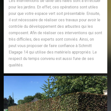
Les interventions de taille des haies sont à effectuer
pour les jardins. En effet, ces opérations sont utiles
pour que votre espace vert soit présentable. Ensuite,
il est nécessaire de réaliser ces travaux pour avoir le
contrôle du développement des arbustes qui les
composent. Afin de réaliser ces interventions qui sont
très difficiles, des experts sont conviés. Ainsi, on
peut vous proposer de faire confiance à Schmitt
Elagage 14 qui utilise des matériels appropriés. Le
respect du temps convenu est aussi l'une de ses
qualités.