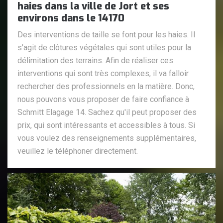
haies dans la ville de Jort et ses
environs dans le 14170
Des interventions de taille se font pour les haies. Il
s'agit de clôtures végétales qui sont utiles pour la
délimitation des terrains. Afin de réaliser ces
interventions qui sont très complexes, il va falloir
rechercher des professionnels en la matière. Donc,
nous pouvons vous proposer de faire confiance à
Schmitt Elagage 14. Sachez qu'il peut proposer des
prix, qui sont intéressants et accessibles à tous. Si
vous voulez des renseignements supplémentaires,
veuillez le téléphoner directement.