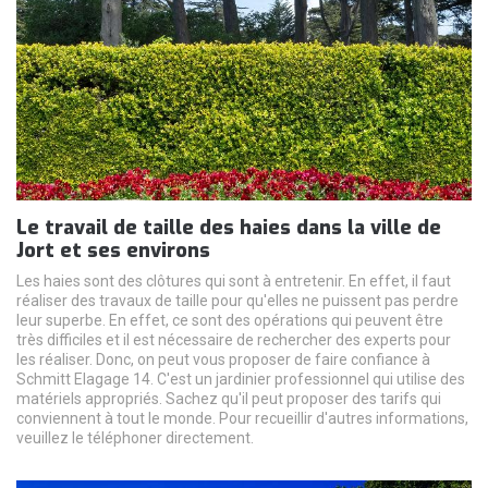
Le travail de taille des haies dans la ville de
Jort et ses environs
Les haies sont des clôtures qui sont à entretenir. En effet, il faut
réaliser des travaux de taille pour qu'elles ne puissent pas perdre
leur superbe. En effet, ce sont des opérations qui peuvent être
très difficiles et il est nécessaire de rechercher des experts pour
les réaliser. Donc, on peut vous proposer de faire confiance à
Schmitt Elagage 14. C'est un jardinier professionnel qui utilise des
matériels appropriés. Sachez qu'il peut proposer des tarifs qui
conviennent à tout le monde. Pour recueillir d'autres informations,
veuillez le téléphoner directement.