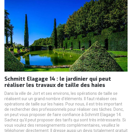
Schmitt Elagage 14 : le jardinier qui peut
réaliser les travaux de taille des haies
Dans la ville de Jort et ses environs, les opérations de taille se
réalisent sur un grand nombre d'éléments. Il faut réaliser ces
opérations de taille sur les haies. Pour nous, il est très important
de rechercher des professionnels pour réaliser ces tâches. Donc,
on peut vous proposer de faire confiance à Schmitt Elagage 14.
Sachez qu'il peut proposer des tarifs qui sont très intéressants. Si
vous voulez des renseignements complémentaires, veuillez le
téléphoner directement. Il dresse aussi un devis totalement gratuit