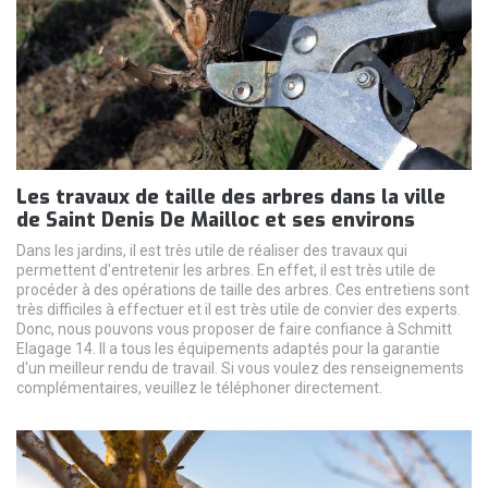
Les travaux de taille des arbres dans la ville
de Saint Denis De Mailloc et ses environs
Dans les jardins, il est très utile de réaliser des travaux qui
permettent d'entretenir les arbres. En effet, il est très utile de
procéder à des opérations de taille des arbres. Ces entretiens sont
très difficiles à effectuer et il est très utile de convier des experts.
Donc, nous pouvons vous proposer de faire confiance à Schmitt
Elagage 14. Il a tous les équipements adaptés pour la garantie
d'un meilleur rendu de travail. Si vous voulez des renseignements
complémentaires, veuillez le téléphoner directement.