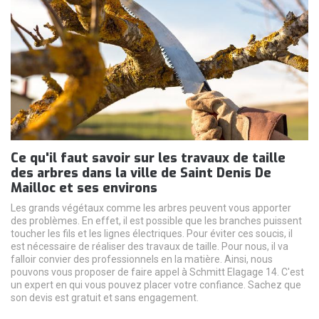
Ce qu'il faut savoir sur les travaux de taille
des arbres dans la ville de Saint Denis De
Mailloc et ses environs
Les grands végétaux comme les arbres peuvent vous apporter
des problèmes. En effet, il est possible que les branches puissent
toucher les fils et les lignes électriques. Pour éviter ces soucis, il
est nécessaire de réaliser des travaux de taille. Pour nous, il va
falloir convier des professionnels en la matière. Ainsi, nous
pouvons vous proposer de faire appel à Schmitt Elagage 14. C'est
un expert en qui vous pouvez placer votre confiance. Sachez que
son devis est gratuit et sans engagement.