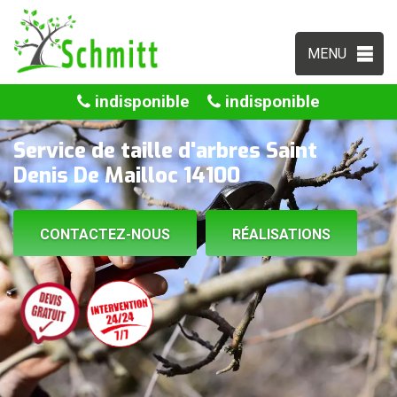
MENU
indisponible
indisponible
Service de taille d'arbres Saint
Denis De Mailloc 14100
CONTACTEZ-NOUS
RÉALISATIONS