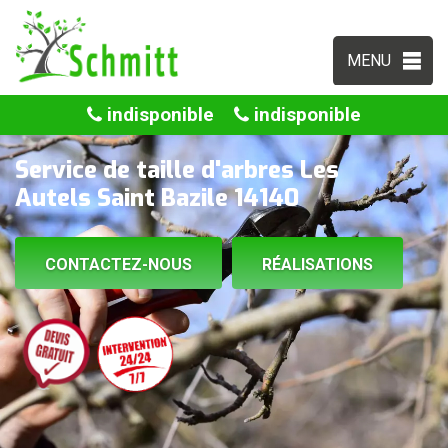
MENU
indisponible
indisponible
Service de taille d'arbres Les
Autels Saint Bazile 14140
CONTACTEZ-NOUS
RÉALISATIONS