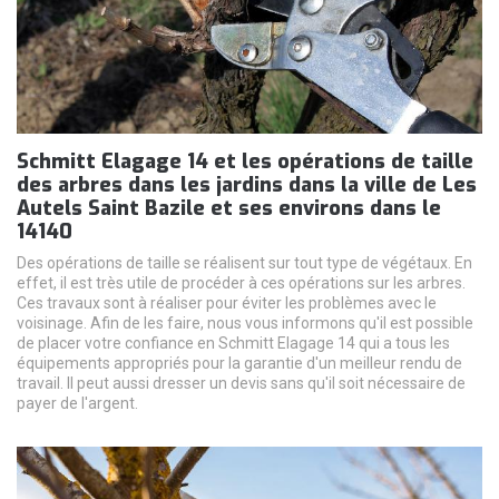
Schmitt Elagage 14 et les opérations de taille
des arbres dans les jardins dans la ville de Les
Autels Saint Bazile et ses environs dans le
14140
Des opérations de taille se réalisent sur tout type de végétaux. En
effet, il est très utile de procéder à ces opérations sur les arbres.
Ces travaux sont à réaliser pour éviter les problèmes avec le
voisinage. Afin de les faire, nous vous informons qu'il est possible
de placer votre confiance en Schmitt Elagage 14 qui a tous les
équipements appropriés pour la garantie d'un meilleur rendu de
travail. Il peut aussi dresser un devis sans qu'il soit nécessaire de
payer de l'argent.