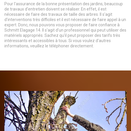
Pour l'assurance de la bonne présentation des jardins, beaucoup
de travaux d'entretien doivent se réaliser. En effet, il est
nécessaire de faire des travaux de taille des arbres. Il s'agit
d'interventions très difficiles et il est nécessaire de faire appel à un
expert. Donc, nous pouvons vous proposer de faire confiance à
Schmitt Elagage 14. Il s'agit d'un professionnel qui peut utiliser des
matériels appropriés. Sachez qu'il peut proposer des tarifs très
intéressants et accessibles à tous. Si vous voulez d'autres
informations, veuillez le téléphoner directement.