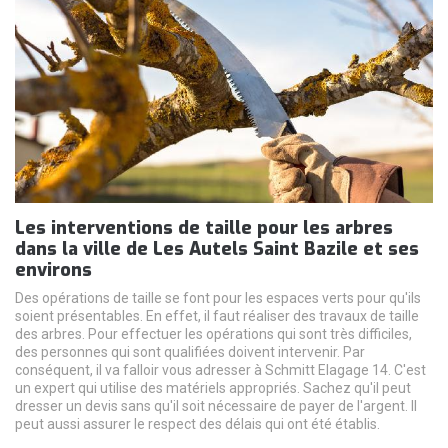
Les interventions de taille pour les arbres
dans la ville de Les Autels Saint Bazile et ses
environs
Des opérations de taille se font pour les espaces verts pour qu'ils
soient présentables. En effet, il faut réaliser des travaux de taille
des arbres. Pour effectuer les opérations qui sont très difficiles,
des personnes qui sont qualifiées doivent intervenir. Par
conséquent, il va falloir vous adresser à Schmitt Elagage 14. C'est
un expert qui utilise des matériels appropriés. Sachez qu'il peut
dresser un devis sans qu'il soit nécessaire de payer de l'argent. Il
peut aussi assurer le respect des délais qui ont été établis.