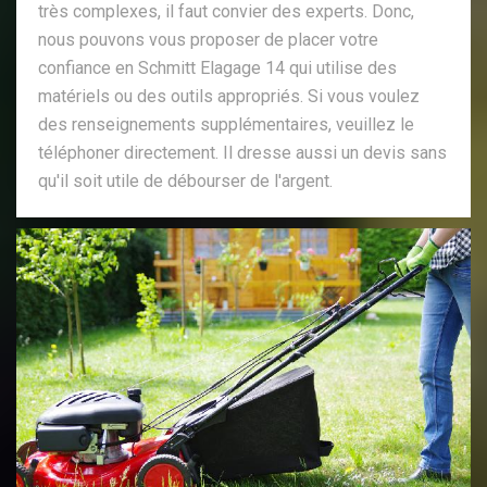
très complexes, il faut convier des experts. Donc,
nous pouvons vous proposer de placer votre
confiance en Schmitt Elagage 14 qui utilise des
matériels ou des outils appropriés. Si vous voulez
des renseignements supplémentaires, veuillez le
téléphoner directement. Il dresse aussi un devis sans
qu'il soit utile de débourser de l'argent.