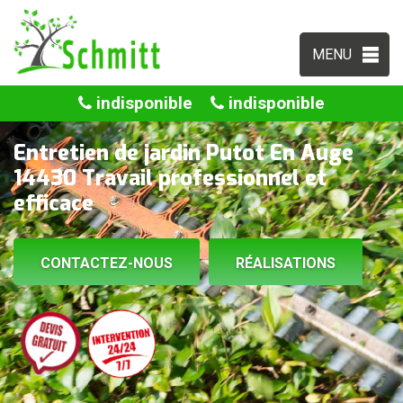
MENU
indisponible
indisponible
Entretien de jardin Putot En Auge
14430 Travail professionnel et
efficace
CONTACTEZ-NOUS
RÉALISATIONS