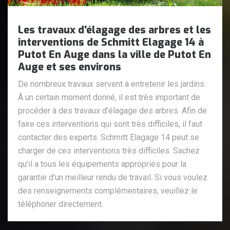
Les travaux d'élagage des arbres et les
interventions de Schmitt Elagage 14 à
Putot En Auge dans la ville de Putot En
Auge et ses environs
De nombreux travaux servent à entretenir les jardins.
À un certain moment donné, il est très important de
procéder à des travaux d'élagage des arbres. Afin de
faire ces interventions qui sont très difficiles, il faut
contacter des experts. Schmitt Elagage 14 peut se
charger de ces interventions très difficiles. Sachez
qu'il a tous les équipements appropriés pour la
garantie d'un meilleur rendu de travail. Si vous voulez
des renseignements complémentaires, veuillez le
téléphoner directement.