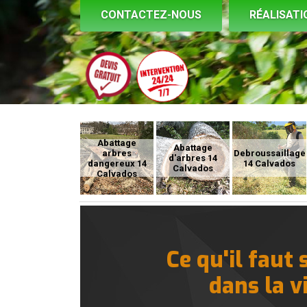
CONTACTEZ-NOUS
RÉALISATI
Abattage
Abattage
arbres
Debroussaillage
d'arbres 14
dangereux 14
14 Calvados
Calvados
Calvados
Ce qu'il faut
dans la v