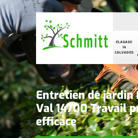
ELAGAGE
14
CALVADOS
Entretien de jardin
Val 14700 Travail p
efficace