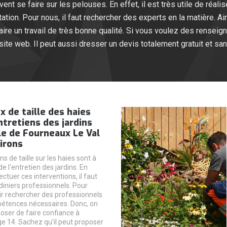
ent se faire sur les pelouses. En effet, il est très utile de réal
ion. Pour nous, il faut rechercher des experts en la matière. Ains
aire un travail de très bonne qualité. Si vous voulez des renseig
 site web. Il peut aussi dresser un devis totalement gratuit et s
x de taille des haies
ntretiens des jardins
lle de Fourneaux Le Val
irons
ns de taille sur les haies sont à
de l'entretien des jardins. En
ectuer ces interventions, il faut
diniers professionnels. Pour
loir rechercher des professionnels
étences nécessaires. Donc, on
oser de faire confiance à
e 14. Sachez qu'il peut proposer