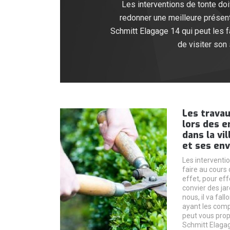
Les interventions de tonte doiv
redonner une meilleure présentat
Schmitt Elagage 14 qui peut les f
de visiter son
Les travau
lors des e
dans la vi
et ses env
Les interventio
faire au cours 
effet, pour eff
convier des jar
nous, il va fal
ayant les comp
peut vous prop
Schmitt Elagag