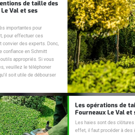
entions de taille des
 Le Val et ses
rès importantes pour
et, pour effectuer ces
ut convier des experts. Donc,
e confiance en Schmitt
outils appropriés. Si vous
, veuillez le téléphoner
u'il soit utile de débourser
Les opérations de tai
Fourneaux Le Val et 
Les haies sont des clôtures 
effet, il faut procéder à des 