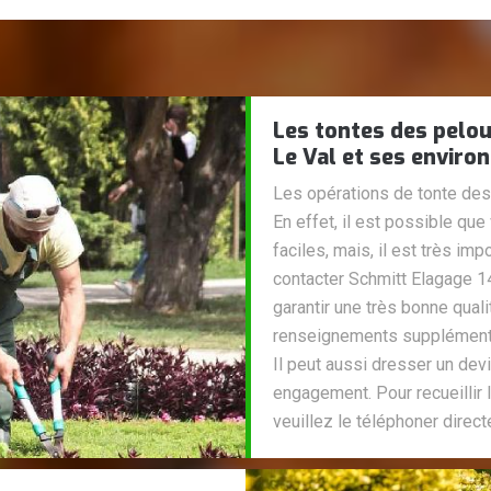
Les tontes des pelou
Le Val et ses enviro
Les opérations de tonte des
En effet, il est possible qu
faciles, mais, il est très imp
contacter Schmitt Elagage 14
garantir une très bonne quali
renseignements supplémentair
Il peut aussi dresser un devi
engagement. Pour recueillir
veuillez le téléphoner direc