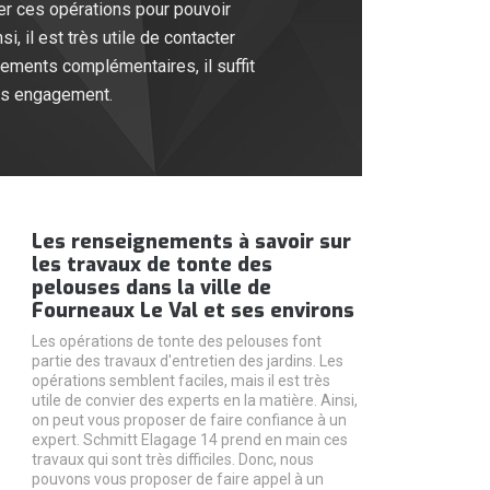
iser ces opérations pour pouvoir
i, il est très utile de contacter
nements complémentaires, il suffit
ans engagement.
Les renseignements à savoir sur
les travaux de tonte des
pelouses dans la ville de
Fourneaux Le Val et ses environs
Les opérations de tonte des pelouses font
partie des travaux d'entretien des jardins. Les
opérations semblent faciles, mais il est très
utile de convier des experts en la matière. Ainsi,
on peut vous proposer de faire confiance à un
expert. Schmitt Elagage 14 prend en main ces
travaux qui sont très difficiles. Donc, nous
pouvons vous proposer de faire appel à un