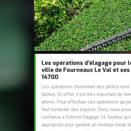
Les opérations d'élagage pour l
ville de Fourneaux Le Val et ses
14700
Les opérations d'entretien des jardins sont
tâches. En effet, il est très important de fa
arbres. Pour effectuer ces opérations qui peuv
faut contacter des experts. Donc, nous pou
confiance à Schmitt Elagage 14. Sachez qu'il
appropriés pour garantir un meilleur rendu d