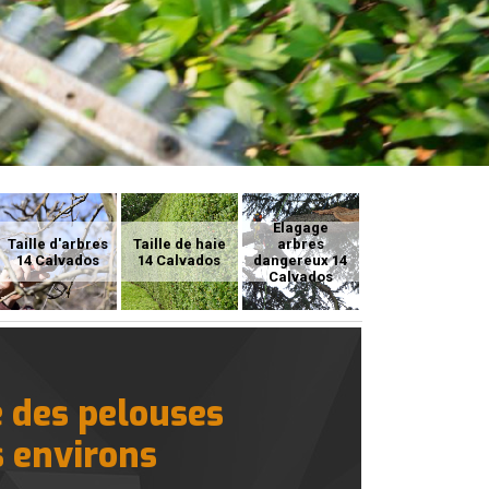
Elagage
Taille d'arbres
Taille de haie
arbres
14 Calvados
14 Calvados
dangereux 14
Calvados
e des pelouses
s environs