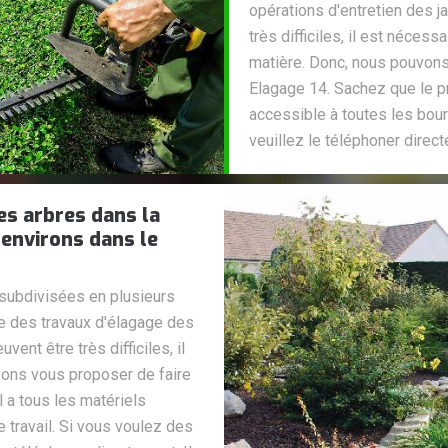
opérations d'entretien des ja
très difficiles, il est néces
matière. Donc, nous pouvons
Elagage 14. Sachez que le pr
accessible à toutes les bours
veuillez le téléphoner direc
es arbres dans la
 environs dans le
 subdivisées en plusieurs
ire des travaux d'élagage des
ent être très difficiles, il
vons vous proposer de faire
 a tous les matériels
e travail. Si vous voulez des