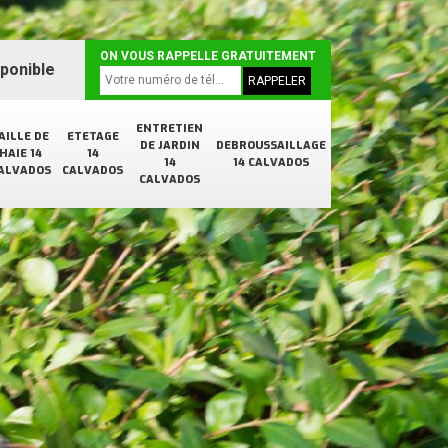
ON VOUS RAPPELLE GRATUITEMENT
sponible
ENTRETIEN
AILLE DE
ETETAGE
DE JARDIN
DEBROUSSAILLAGE
HAIE 14
14
14
14 CALVADOS
ALVADOS
CALVADOS
CALVADOS