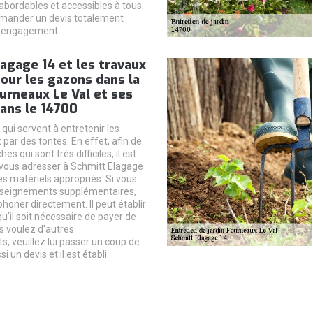
 abordables et accessibles à tous.
demander un devis totalement
s engagement.
agage 14 et les travaux
our les gazons dans la
ourneaux Le Val et ses
ans le 14700
qui servent à entretenir les
par des tontes. En effet, afin de
hes qui sont très difficiles, il est
vous adresser à Schmitt Elagage
des matériels appropriés. Si vous
nseignements supplémentaires,
éphoner directement. Il peut établir
u'il soit nécessaire de payer de
us voulez d'autres
, veuillez lui passer un coup de
ssi un devis et il est établi