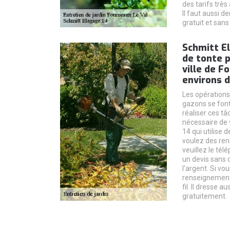
des tarifs très
Il faut aussi 
gratuit et san
Schmitt El
de tonte p
ville de F
environs d
Les opérations 
gazons se font 
réaliser ces tâc
nécessaire de 
14 qui utilise 
voulez des re
veuillez le tél
un devis sans q
l'argent. Si vo
renseignements
fil. Il dresse au
gratuitement.