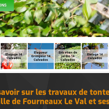
ONS
Elagueur
Entretien de
Elagage 14
Etetage 14
Grimpeur 14
jardin 14
Calvados
Calvados
Calvados
Calvados
 savoir sur les travaux de tont
ille de Fourneaux Le Val et se