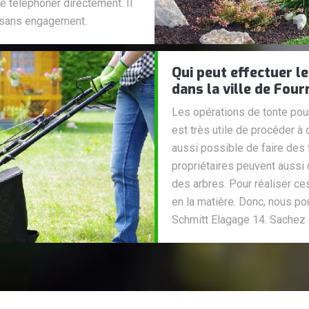
 téléphoner directement. Il
t sans engagement.
Qui peut effectuer le
dans la ville de Fou
Les opérations de tonte pour 
est très utile de procéder à
aussi possible de faire des t
propriétaires peuvent aussi 
des arbres. Pour réaliser ces
en la matière. Donc, nous p
Schmitt Elagage 14. Sachez q