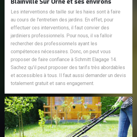
Blainville Sur Orne et ses environs
Les interventions de taille sur les haies sont à faire
au cours de l'entretien des jardins. En effet, pour
effectuer ces interventions, il faut convier des
jardiniers professionnels. Pour nous, il va falloir
rechercher des professionnels ayant les
compétences nécessaires. Donc, on peut vous
proposer de faire confiance à Schmitt Elagage 14.
Sachez qu'il peut proposer des tarifs très abordables
et accessibles à tous. Il faut aussi demander un devis
totalement gratuit et sans engagement.