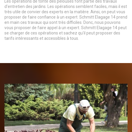
Les opérations de tonte des pelouses font partie des travaux
d'entretien des jardins. Les opérations semblent faciles, mais il est
très utile de convier des experts en la matière. Ainsi, on peut vous
proposer de faire confiance à un expert. Schmitt Elagage 14 prend
en main ces travaux qui sont très difficiles. Donc, nous pouvons
vous proposer de faire appel à un expert. Schmitt Elagage 14 peut
se charger de ces opérations et sachez qu'il peut proposer des
tarifs intéressants et accessibles à tous.