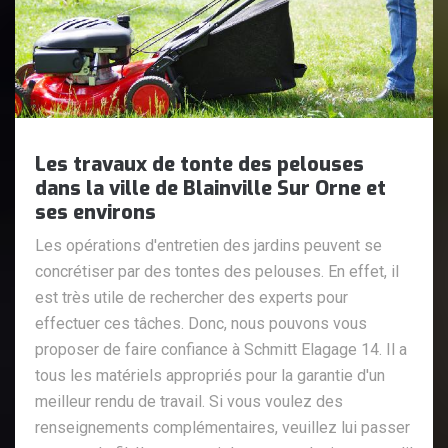
Les travaux de tonte des pelouses
dans la ville de Blainville Sur Orne et
ses environs
Les opérations d'entretien des jardins peuvent se
concrétiser par des tontes des pelouses. En effet, il
est très utile de rechercher des experts pour
effectuer ces tâches. Donc, nous pouvons vous
proposer de faire confiance à Schmitt Elagage 14. Il a
tous les matériels appropriés pour la garantie d'un
meilleur rendu de travail. Si vous voulez des
renseignements complémentaires, veuillez lui passer