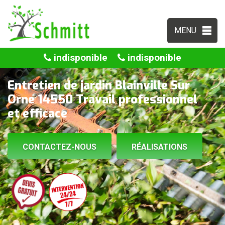
MENU
indisponible
indisponible
Entretien de jardin Blainville Sur
Orne 14550 Travail professionnel
et efficace
CONTACTEZ-NOUS
RÉALISATIONS