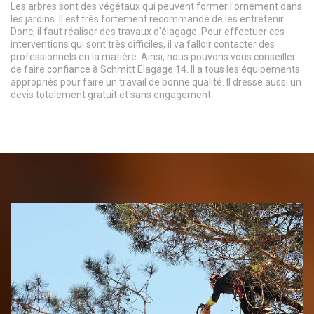
Les arbres sont des végétaux qui peuvent former l'ornement dans
les jardins. Il est très fortement recommandé de les entretenir.
Donc, il faut réaliser des travaux d'élagage. Pour effectuer ces
interventions qui sont très difficiles, il va falloir contacter des
professionnels en la matière. Ainsi, nous pouvons vous conseiller
de faire confiance à Schmitt Elagage 14. Il a tous les équipements
appropriés pour faire un travail de bonne qualité. Il dresse aussi un
devis totalement gratuit et sans engagement.