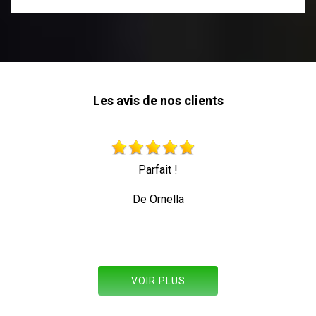
Les avis de nos clients
en
Parfait !
T
De Ornella
VOIR PLUS