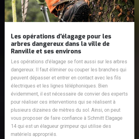
Les opérations d'élagage pour les
arbres dangereux dans la ville de
Ranville et ses environs
Les opérations d'élagage se font aussi sur les arbres
dangereux. Il faut éliminer ou couper les branches qui
peuvent dépasser et entrer en contact avec les fils
électriques et les lignes téléphoniques. Bien
évidemment, il est nécessaire de convier des experts
pour réaliser ces interventions qui se réalisent à
plusieurs dizaines de mètres du sol. Ainsi, on peut
vous proposer de faire confiance à Schmitt Elagage
14 qui est un élagueur grimpeur qui utilise des
matériels appropriés.