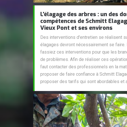
L'élagage des arbres : un des d
compétences de Schmitt Elagage 
Vieux Pont et ses environs
Des interventions d'entretien se réalisent su
élagages devront nécessairement se faire. P
fassiez ces interventions pour que les bra
de problèmes. Afin de réaliser ces opérations 
faut contacter des professionnels en la mati
proposer de faire confiance à Schmitt Elaga
proposer des tarifs qui sont abordables et 