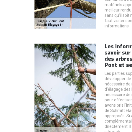
matériels appr
meilleur rendu 
sans qu'il soit 
faut visiter so
informations.
Les inform
savoir sur
des arbres
Pont et se
Les parties su
développer de m
nécessaire de 
d'élagage des b
nécessaire de 
pour effectuer
avons pris l'in
de Schmitt Ela
appropriés. Si
complémentaire
directement. Il
site web.