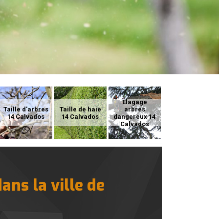
Elagage
Taille d'arbres
Taille de haie
arbres
14 Calvados
14 Calvados
dangereux 14
Calvados
ans la ville de