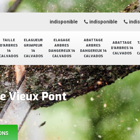
indisponible
indisponible
indi
TAILLE
ELAGUEUR
ELAGAGE
ABATTAGE
ABATTAGE
T
D'ARBRES
GRIMPEUR
ARBRES
ARBRES
D'ARBRES 14
14
14
DANGEREUX 14
DANGEREUX 14
CALVADOS
C
CALVADOS
CALVADOS
CALVADOS
CALVADOS
ge Vieux Pont
ONS