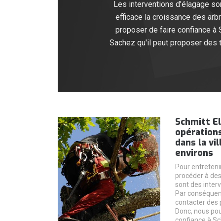
Les interventions d'élagage son
efficace la croissance des arb
proposer de faire confiance à 
Sachez qu'il peut proposer des ta
Schmitt El
opérations
dans la vi
environs
Pour entretenir
procéder à des
sont des interve
Par conséquent
contacter des 
Donc, nous pou
confiance à Sch