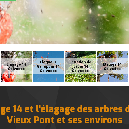
Elagueur
Entretien de
Elagage 14
Etetage 14
Grimpeur 14
jardin 14
Calvados
Calvados
Calvados
Calvados
e 14 et l'élagage des arbres d
Vieux Pont et ses environs