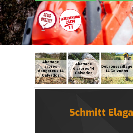
Abattage
Abattage
arbres
Debroussaillage
d'arbres 14
dangereux 14
14 Calvados
Calvados
Calvados
Schmitt Elagag