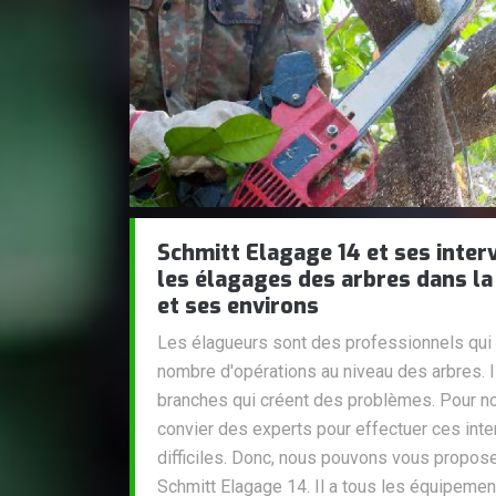
Schmitt Elagage 14 et ses inter
les élagages des arbres dans la 
et ses environs
Les élagueurs sont des professionnels qui 
nombre d'opérations au niveau des arbres. 
branches qui créent des problèmes. Pour nou
convier des experts pour effectuer ces inte
difficiles. Donc, nous pouvons vous propose
Schmitt Elagage 14. Il a tous les équipement