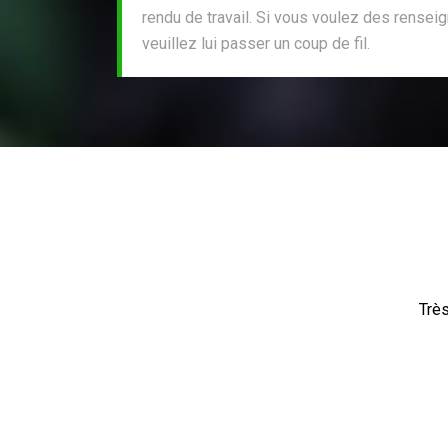
rendu de travail. Si vous voulez des rense
veuillez lui passer un coup de fil.
Très beau tr