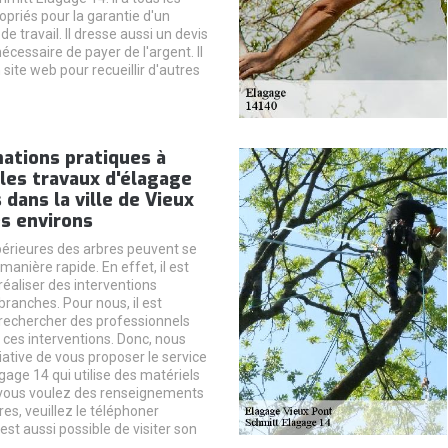
opriés pour la garantie d'un
de travail. Il dresse aussi un devis
nécessaire de payer de l'argent. Il
n site web pour recueillir d'autres
ations pratiques à
 les travaux d'élagage
 dans la ville de Vieux
s environs
périeures des arbres peuvent se
anière rapide. En effet, il est
réaliser des interventions
ranches. Pour nous, il est
rechercher des professionnels
 ces interventions. Donc, nous
itiative de vous proposer le service
gage 14 qui utilise des matériels
 vous voulez des renseignements
s, veuillez le téléphoner
 est aussi possible de visiter son