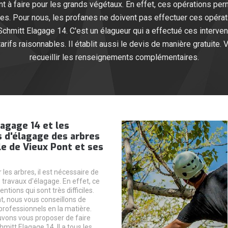
t à faire pour les grands végétaux. En effet, ces opérations pe
res. Pour nous, les profanes ne doivent pas effectuer ces opér
Schmitt Elagage 14. C'est un élagueur qui a effectué ces interve
rifs raisonnables. Il établit aussi le devis de manière gratuite. 
recueillir les renseignements complémentaires.
agage 14 et les
 d'élagage des arbres
lle de Vieux Pont et ses
 les arbres, il est nécessaire de
 travaux d'élagage. En effet, ce
ntions qui sont très difficiles.
, nous vous conseillons de
professionnels en la matière.
vons vous proposer de faire
mitt Elagage 14. Il a tous les