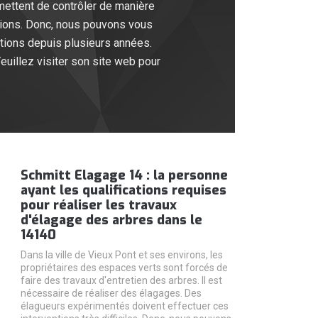
rmettent de contrôler de manière
ations. Donc, nous pouvons vous
ntions depuis plusieurs années.
Veuillez visiter son site web pour
Schmitt Elagage 14 : la personne
ayant les qualifications requises
pour réaliser les travaux
d'élagage des arbres dans le
14140
Dans la ville de Vieux Pont et ses environs, les
propriétaires des espaces verts sont forcés de
faire des travaux d'entretien des arbres. Il est
nécessaire de réaliser des élagages. Des
élagueurs expérimentés doivent effectuer ces