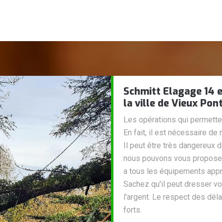
Schmitt Elagage 14 e
la ville de Vieux Pon
Les opérations qui permetten
En fait, il est nécessaire de
Il peut être très dangereux 
nous pouvons vous proposer 
a tous les équipements appro
Sachez qu'il peut dresser vo
l'argent. Le respect des dél
forts.