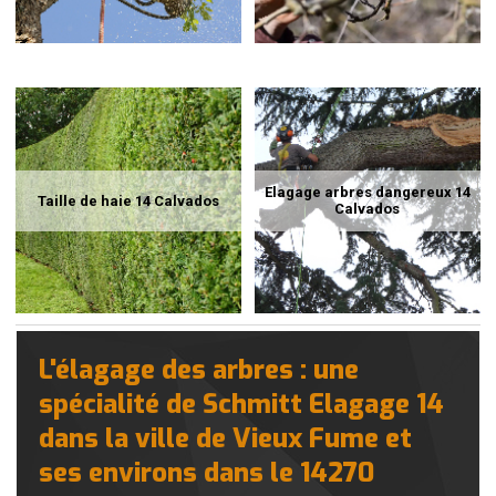
Elagage arbres dangereux 14
Taille de haie 14 Calvados
Calvados
L'élagage des arbres : une
spécialité de Schmitt Elagage 14
dans la ville de Vieux Fume et
ses environs dans le 14270