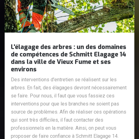
L'élagage des arbres : un des domaines
de compétences de Schmitt Elagage 14
dans la ville de Vieux Fume et ses
environs
Des interventions d'entretien se réalisent sur les
arbres. En fait, des élagages devront nécessairement
se faire. Pour nous, il faut que vous fassiez ces
interventions pour que les branches ne soient pas
source de problèmes. Afin de réaliser ces opérations
qui sont très difficiles, il faut contacter des
professionnels en la matière. Ainsi, on peut vous
proposer de faire confiance à Schmitt Elagage 14.