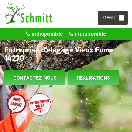
MENU
indisponible
indisponible
Entreprise d'elagage Vieux Fume
14270
CONTACTEZ-NOUS
RÉALISATIONS