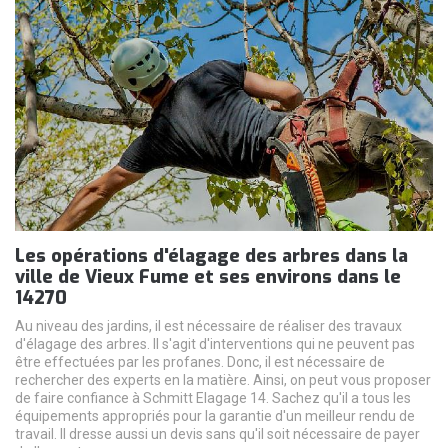
Les opérations d'élagage des arbres dans la
ville de Vieux Fume et ses environs dans le
14270
Au niveau des jardins, il est nécessaire de réaliser des travaux
d'élagage des arbres. Il s'agit d'interventions qui ne peuvent pas
être effectuées par les profanes. Donc, il est nécessaire de
rechercher des experts en la matière. Ainsi, on peut vous proposer
de faire confiance à Schmitt Elagage 14. Sachez qu'il a tous les
équipements appropriés pour la garantie d'un meilleur rendu de
travail. Il dresse aussi un devis sans qu'il soit nécessaire de payer