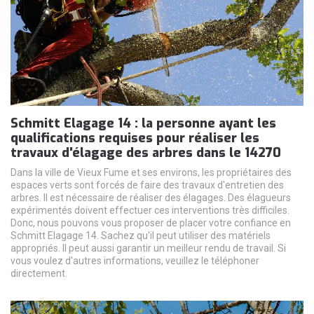
Schmitt Elagage 14 : la personne ayant les
qualifications requises pour réaliser les
travaux d'élagage des arbres dans le 14270
Dans la ville de Vieux Fume et ses environs, les propriétaires des
espaces verts sont forcés de faire des travaux d'entretien des
arbres. Il est nécessaire de réaliser des élagages. Des élagueurs
expérimentés doivent effectuer ces interventions très difficiles.
Donc, nous pouvons vous proposer de placer votre confiance en
Schmitt Elagage 14. Sachez qu'il peut utiliser des matériels
appropriés. Il peut aussi garantir un meilleur rendu de travail. Si
vous voulez d'autres informations, veuillez le téléphoner
directement.