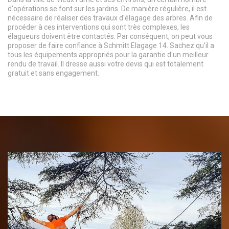
d'opérations se font sur les jardins. De manière régulière, il est
nécessaire de réaliser des travaux d'élagage des arbres. Afin de
procéder à ces interventions qui sont très complexes, les
élagueurs doivent être contactés. Par conséquent, on peut vous
proposer de faire confiance à Schmitt Elagage 14. Sachez qu'il a
tous les équipements appropriés pour la garantie d'un meilleur
rendu de travail. Il dresse aussi votre devis qui est totalement
gratuit et sans engagement.