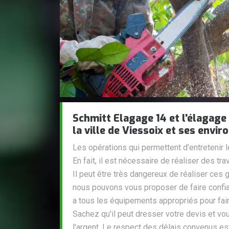
Schmitt Elagage 14 et l'élagage
la ville de Viessoix et ses envir
Les opérations qui permettent d'entretenir 
En fait, il est nécessaire de réaliser des t
Il peut être très dangereux de réaliser ces 
nous pouvons vous proposer de faire confia
a tous les équipements appropriés pour faire
Sachez qu'il peut dresser votre devis et vo
l'argent. Le respect des délais convenus es