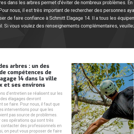
s dans les arbres permet d'éviter de nombreux problèmes. En eff
Pour nous, il est très important de rechercher des personnes a
r de faire confiance à Schmitt Elagage 14. Il a tous les équipem
ail. Si vous voulez des renseignements complémentaires, veuille
des arbres : un des
de compétences de
agage 14 dans la ville
x et ses environs
ns d'entretien se réalisent sur les
, des élagages devront
 se faire. Pour nous, il faut que
es interventions pour que les
ient pas source de problèmes.
r ces opérations qui sont très
faut contacter des professionnels en
si, on peut vous proposer de faire