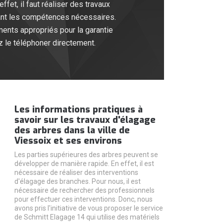
et, il faut réaliser des travaux
yant les compétences nécessaires.
ents appropriés pour la garantie
z le téléphoner directement.
Les informations pratiques à
savoir sur les travaux d'élagage
des arbres dans la ville de
Viessoix et ses environs
Les parties supérieures des arbres peuvent se
développer de manière rapide. En effet, il est
nécessaire de réaliser des interventions
d'élagage des branches. Pour nous, il est
nécessaire de rechercher des professionnels
pour effectuer ces interventions. Donc, nous
avons pris l'initiative de vous proposer le service
de Schmitt Elagage 14 qui utilise des matériels