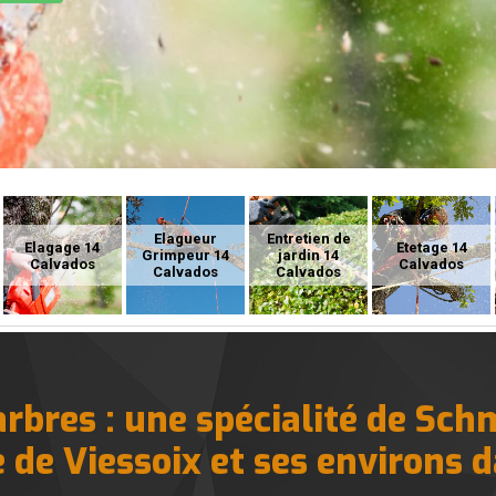
Elagueur
Entretien de
Elagage 14
Etetage 14
Grimpeur 14
jardin 14
Calvados
Calvados
Calvados
Calvados
arbres : une spécialité de Sch
e de Viessoix et ses environs 