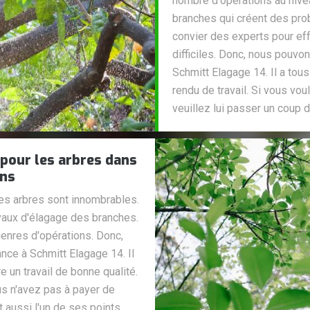
nombre d'opérations au nive
branches qui créent des prob
convier des experts pour eff
difficiles. Donc, nous pouvo
Schmitt Elagage 14. Il a tou
rendu de travail. Si vous v
veuillez lui passer un coup de
 pour les arbres dans
ons
les arbres sont innombrables.
ravaux d'élagage des branches.
genres d'opérations. Donc,
nce à Schmitt Elagage 14. Il
 un travail de bonne qualité.
us n'avez pas à payer de
t aussi l'un de ses points