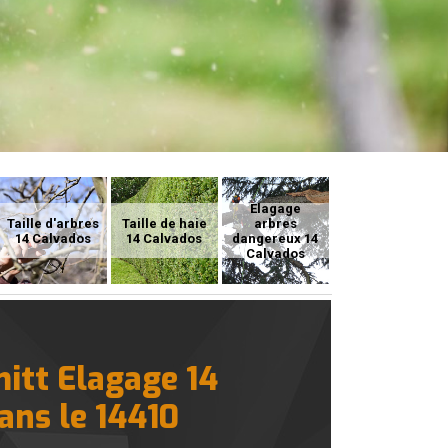
Elagage
Taille d'arbres
Taille de haie
arbres
14 Calvados
14 Calvados
dangereux 14
Calvados
mitt Elagage 14
dans le 14410