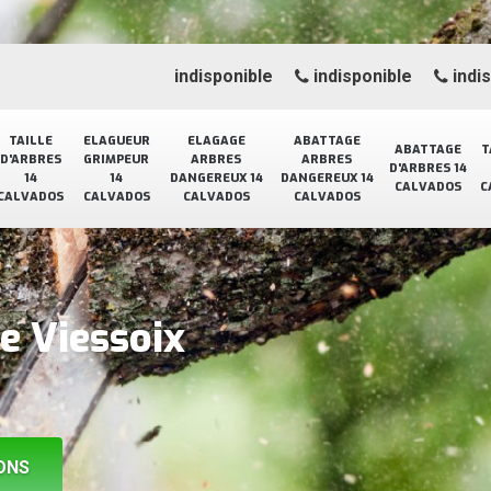
indisponible
indisponible
indi
TAILLE
ELAGUEUR
ELAGAGE
ABATTAGE
ABATTAGE
T
D'ARBRES
GRIMPEUR
ARBRES
ARBRES
D'ARBRES 14
14
14
DANGEREUX 14
DANGEREUX 14
CALVADOS
C
CALVADOS
CALVADOS
CALVADOS
CALVADOS
e Viessoix
ONS