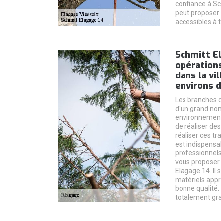
confiance à Sc
peut proposer 
accessibles à t
Schmitt El
opérations
dans la vi
environs d
Les branches d
d'un grand no
environnement. 
de réaliser des
réaliser ces tr
est indispensa
professionnels
vous proposer 
Elagage 14. Il s
matériels appro
bonne qualité. 
totalement gra