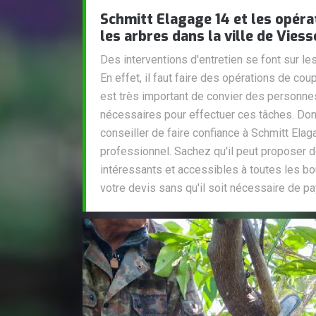
Schmitt Elagage 14 et les opéra
les arbres dans la ville de Viess
Des interventions d'entretien se font sur l
En effet, il faut faire des opérations de cou
est très important de convier des personn
nécessaires pour effectuer ces tâches. Do
conseiller de faire confiance à Schmitt Elag
professionnel. Sachez qu'il peut proposer de
intéressants et accessibles à toutes les b
votre devis sans qu'il soit nécessaire de pay