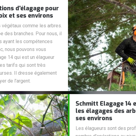
tions d'élagage pour
oix et ses environs
es végétaux comme les arbres.
pe des branches. Pour nous, il
es ayant les compétences
nc, nous pouvons vous
age 14 qui est un élagueur
s tarifs qui sont très
ourses. Il dresse également
er de l'argent.
Schmitt Elagage 14 e
les élagages des arbr
ses environs
Les élagueurs sont des prof