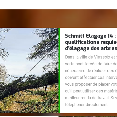
Schmitt Elagage 14 :
qualifications requis
d'élagage des arbres
Dans la ville de Viessoix et
verts sont forcés de faire de
nécessaire de réaliser des
doivent effectuer ces interv
vous proposer de placer vot
qu'il peut utiliser des matéri
meilleur rendu de travail. Si
téléphoner directement.