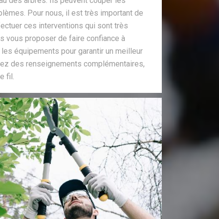
au des arbres. Ils peuvent couper les
lèmes. Pour nous, il est très important de
ectuer ces interventions qui sont très
ns vous proposer de faire confiance à
s les équipements pour garantir un meilleur
oulez des renseignements complémentaires,
 fil.