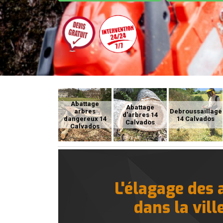
Abattage
Abattage
arbres
Debroussaillage
d'arbres 14
dangereux 14
14 Calvados
Calvados
Calvados
L'élagage des 
dans la vill