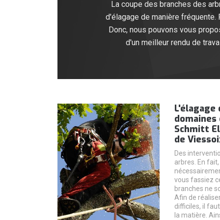
La coupe des branches des arbre
d'élagage de manière fréquente. 
Donc, nous pouvons vous propose
d'un meilleur rendu de trav
L'élagage 
domaines 
Schmitt El
de Viessoi
Des interventio
arbres. En fait
nécessairement
vous fassiez c
branches ne so
Afin de réalise
difficiles, il 
la matière. Ain