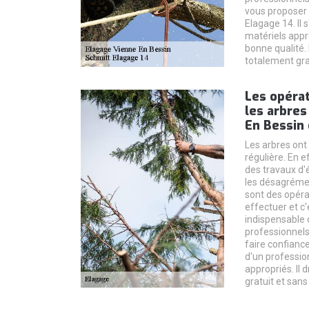
vous proposer 
Elagage 14. Il s
matériels appro
bonne qualité. 
totalement gra
Les opérat
les arbres
En Bessin 
Les arbres ont
régulière. En ef
des travaux d'
les désagréme
sont des opérat
effectuer et c'e
indispensable 
professionnels
faire confiance
d'un profession
appropriés. Il 
gratuit et san