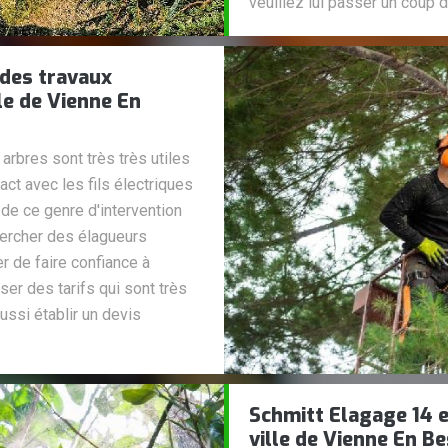
veuillez lui passer un coup de
 des travaux
le de Vienne En
rbres sont très très utiles
act avec les fils électriques
 de ce genre d'intervention
hercher des élagueurs
r de faire confiance à
er des tarifs qui sont très
ussi établir un devis
Schmitt Elagage 14 e
ville de Vienne En Be