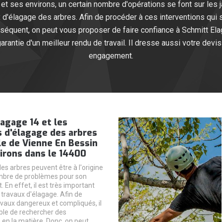
et ses environs, un certain nombre d'opérations se font sur les ja
 d'élagage des arbres. Afin de procéder à ces interventions qui
séquent, on peut vous proposer de faire confiance à Schmitt Ela
antie d'un meilleur rendu de travail. Il dresse aussi votre devis
engagement.
agage 14 et les
 d'élagage des arbres
lle de Vienne En Bessin
irons dans le 14400
es arbres peuvent être à l'origine
mbre de problèmes pour son
En effet, il est très important
 travaux d'élagage. Afin de
avaux dangereux et compliqués, il
ble de rechercher des
 en la matière. Donc, on peut