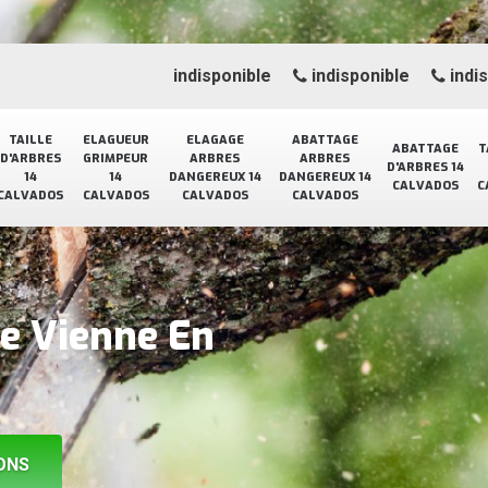
indisponible
indisponible
indi
TAILLE
ELAGUEUR
ELAGAGE
ABATTAGE
ABATTAGE
T
D'ARBRES
GRIMPEUR
ARBRES
ARBRES
D'ARBRES 14
14
14
DANGEREUX 14
DANGEREUX 14
CALVADOS
C
CALVADOS
CALVADOS
CALVADOS
CALVADOS
ge Vienne En
ONS