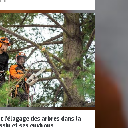
 fil.
t l'élagage des arbres dans la
ssin et ses environs