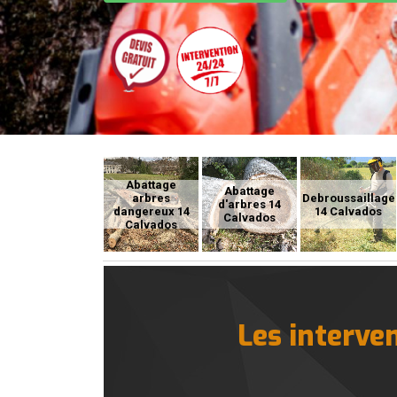
Abattage
Abattage
arbres
Debroussaillage
d'arbres 14
dangereux 14
14 Calvados
Calvados
Calvados
Les interve