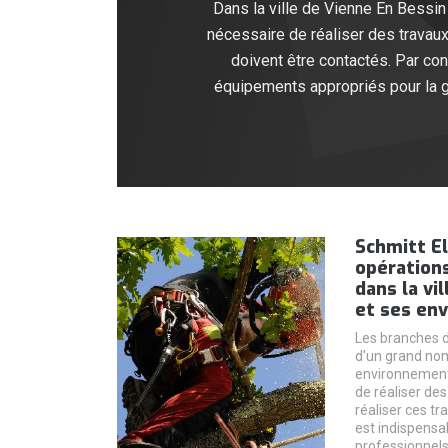
Dans la ville de Vienne En Bessin 
nécessaire de réaliser des travaux
doivent être contactés. Par con
équipements appropriés pour la gar
Schmitt El
opérations
dans la vi
et ses env
Les branches d
d'un grand no
environnement. 
de réaliser des
réaliser ces tr
est indispensa
professionnels