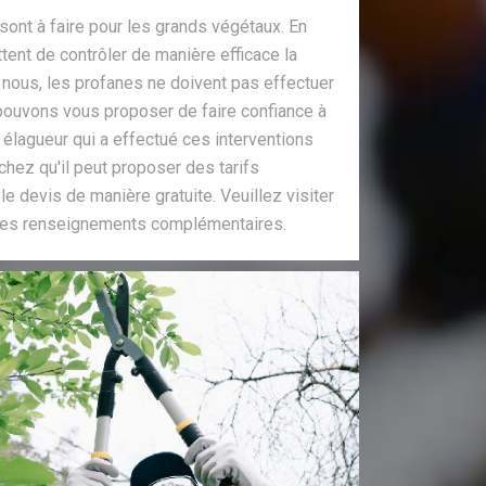
sont à faire pour les grands végétaux. En
tent de contrôler de manière efficace la
 nous, les profanes ne doivent pas effectuer
pouvons vous proposer de faire confiance à
 élagueur qui a effectué ces interventions
hez qu'il peut proposer des tarifs
 le devis de manière gratuite. Veuillez visiter
r les renseignements complémentaires.