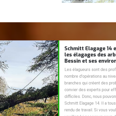
Schmitt Elagage 14 e
les élagages des arb
Bessin et ses enviro
Les élagueurs sont des prof
nombre d'opérations au nive
branches qui créent des prob
convier des experts pour eff
difficiles. Donc, nous pouvo
Schmitt Elagage 14. Il a tou
rendu de travail. Si vous v