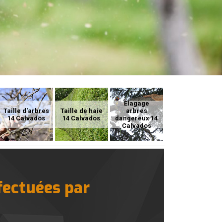
Elagage
Taille d'arbres
Taille de haie
arbres
14 Calvados
14 Calvados
dangereux 14
Calvados
fectuées par