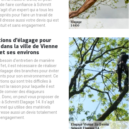
de faire confiance à Schmitt
'agit d'un expert qui a tous les
priés pour faire un travail de
Il dresse aussi votre devis qui est
tuit et sans engagement.
ions d'élagage pour
 dans la ville de Vienne
et ses environs
 besoin d'entretien de manière
fet, il est nécessaire de réaliser
élagage des branches pour éviter
nts pour son environnement. Ce
ions qui sont très difficiles à
st la raison pour laquelle il est
de convier des élagueurs
. Donc, on peut vous proposer de
 à Schmitt Elagage 14. Il s'agit
nel qui utilise des matériels
dresse aussi un devis totalement
s engagement.