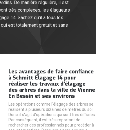
rdins. De manière régulière, il est
 sont très complexes, les élagueurs
gage 14. Sachez qu'il a tous les
 qui est totalement gratuit et sans
Les avantages de faire confiance
à Schmitt Elagage 14 pour
réaliser les travaux d'élagage
des arbres dans la ville de Vienne
En Bessin et ses environs
Les opérations comme l'élagage des arbres se
réalisent à plusieurs dizaines de mètres du sol.
Donc, il s'agit d'opérations qui sont très difficiles.
Par conséquent, il est très important de
rechercher des professionnels pour procéder à