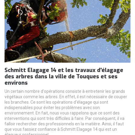
Schmitt Elagage 14 et les travaux d'élagage
des arbres dans la ville de Touques et ses
environs
Un certain nombre d'opérations consiste à entretenir les grands
végétaux comme les arbres. En effet, il est nécessaire de couper
les branches. Ce sont les opérations d'élagage qui sont
indispensables pour éviter les problèmes avec son
environnement. En fait, nous vous rappelons que ce sont des
interventions qui sont très difficiles à faire. Par conséquent, il va
falloir rechercher des professionnels en la matière. Ainsi, il faut
que vous fassiez confiance à Schmitt Elagage 14 qui est un
élagueur professionnel.