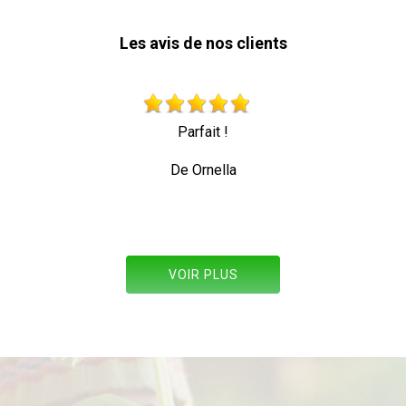
Les avis de nos clients
en
Parfait !
T
De Ornella
VOIR PLUS