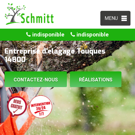
MENU
indisponible
indisponible
Entreprise d'elagage Touques
14800
CONTACTEZ-NOUS
RÉALISATIONS