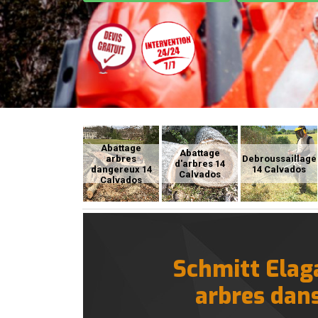
Abattage
Abattage
arbres
Debroussaillage
d'arbres 14
dangereux 14
14 Calvados
Calvados
Calvados
Schmitt Elaga
arbres dans