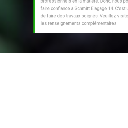
professionnels en la matière. Donc, nous 
faire confiance à Schmitt Elagage 14. C'est u
de faire des travaux soignés. Veuillez visite
les renseignements complémentaires.