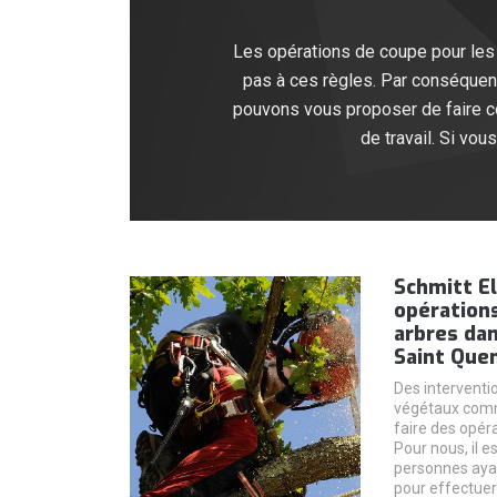
Les opérations de coupe pour les p
pas à ces règles. Par conséquent
pouvons vous proposer de faire co
de travail. Si vo
Schmitt El
opérations
arbres dan
Saint Quen
Des interventio
végétaux comme
faire des opér
Pour nous, il e
personnes aya
pour effectuer