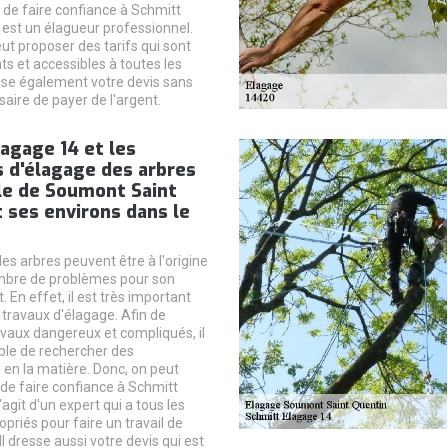
 de faire confiance à Schmitt
 est un élagueur professionnel.
ut proposer des tarifs qui sont
ts et accessibles à toutes les
esse également votre devis sans
ssaire de payer de l'argent.
agage 14 et les
 d'élagage des arbres
lle de Soumont Saint
 ses environs dans le
es arbres peuvent être à l'origine
mbre de problèmes pour son
En effet, il est très important
 travaux d'élagage. Afin de
avaux dangereux et compliqués, il
ble de rechercher des
 en la matière. Donc, on peut
de faire confiance à Schmitt
'agit d'un expert qui a tous les
priés pour faire un travail de
Il dresse aussi votre devis qui est