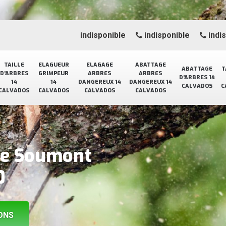
indisponible
indisponible
indi
TAILLE
ELAGUEUR
ELAGAGE
ABATTAGE
ABATTAGE
T
D'ARBRES
GRIMPEUR
ARBRES
ARBRES
D'ARBRES 14
14
14
DANGEREUX 14
DANGEREUX 14
CALVADOS
C
CALVADOS
CALVADOS
CALVADOS
CALVADOS
ge Soumont
0
ONS