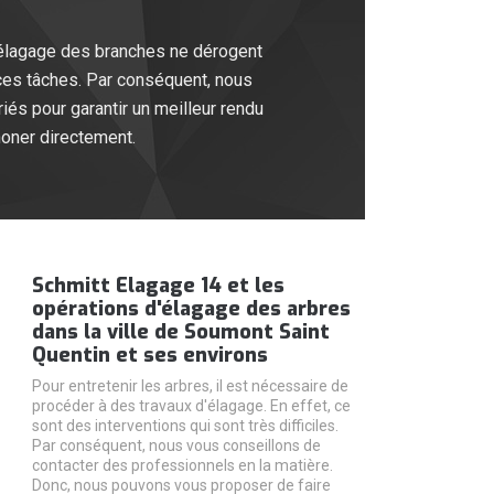
d'élagage des branches ne dérogent
 ces tâches. Par conséquent, nous
és pour garantir un meilleur rendu
honer directement.
Schmitt Elagage 14 et les
opérations d'élagage des arbres
dans la ville de Soumont Saint
Quentin et ses environs
Pour entretenir les arbres, il est nécessaire de
procéder à des travaux d'élagage. En effet, ce
sont des interventions qui sont très difficiles.
Par conséquent, nous vous conseillons de
contacter des professionnels en la matière.
Donc, nous pouvons vous proposer de faire