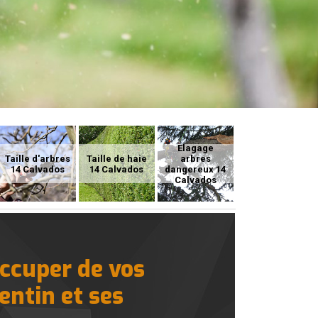
Elagage
Taille d'arbres
Taille de haie
arbres
14 Calvados
14 Calvados
dangereux 14
Calvados
occuper de vos
entin et ses