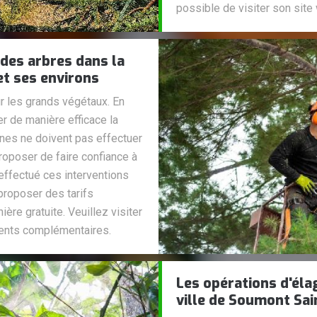
possible de visiter son site
 des arbres dans la
et ses environs
ur les grands végétaux. En
er de manière efficace la
anes ne doivent pas effectuer
oposer de faire confiance à
 effectué ces interventions
proposer des tarifs
ière gratuite. Veuillez visiter
ments complémentaires.
Les opérations d'éla
ville de Soumont Sai