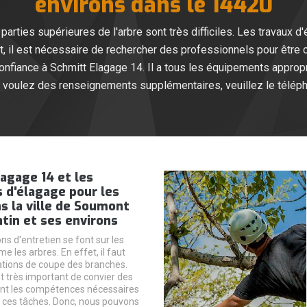
environs dans le 14420
arties supérieures de l'arbre sont très difficiles. Les travaux 
, il est nécessaire de rechercher des professionnels pour être
nfiance à Schmitt Elagage 14. Il a tous les équipements appropri
us voulez des renseignements supplémentaires, veuillez le télép
agage 14 et les
 d'élagage pour les
s la ville de Soumont
tin et ses environs
ns d'entretien se font sur les
 les arbres. En effet, il faut
ations de coupe des branches.
st très important de convier des
nt les compétences nécessaires
 ces tâches. Donc, nous pouvons