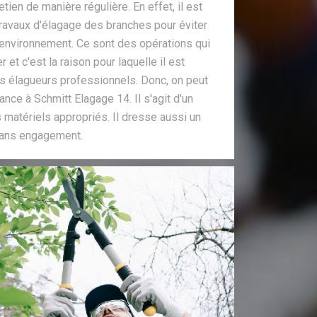
tien de manière régulière. En effet, il est
travaux d'élagage des branches pour éviter
environnement. Ce sont des opérations qui
r et c'est la raison pour laquelle il est
s élagueurs professionnels. Donc, on peut
nce à Schmitt Elagage 14. Il s'agit d'un
s matériels appropriés. Il dresse aussi un
 sans engagement.