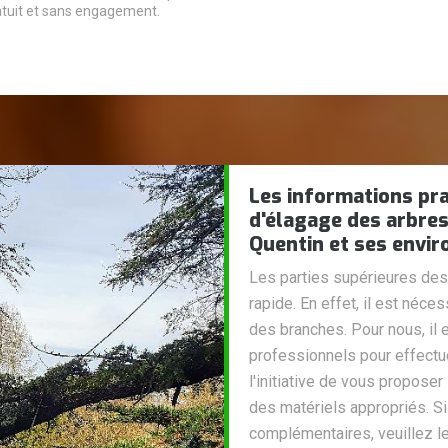
tuit et sans engagement.
Les informations pra
d'élagage des arbres
Quentin et ses envir
Les parties supérieures de
rapide. En effet, il est néce
des branches. Pour nous, il
professionnels pour effectue
l'initiative de vous proposer
des matériels appropriés. 
complémentaires, veuillez le