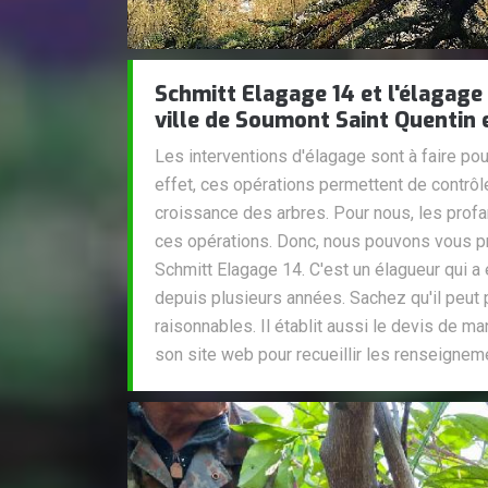
Schmitt Elagage 14 et l'élagage
ville de Soumont Saint Quentin 
Les interventions d'élagage sont à faire po
effet, ces opérations permettent de contrôl
croissance des arbres. Pour nous, les prof
ces opérations. Donc, nous pouvons vous pr
Schmitt Elagage 14. C'est un élagueur qui a
depuis plusieurs années. Sachez qu'il peut 
raisonnables. Il établit aussi le devis de man
son site web pour recueillir les renseigne