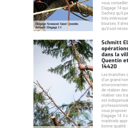
vous conseiller
Elagage 14 qui
Sachez qu'il pe
très intéressan
bourses. Il dr
qu'il soit néce
Schmitt El
opérations
dans la vi
Quentin et
14420
Les branches d
d'un grand no
environnement. 
de réaliser des
réaliser ces tr
est indispensa
professionnels
vous proposer 
Elagage 14. Il s
matériels appro
bonne qualité. 