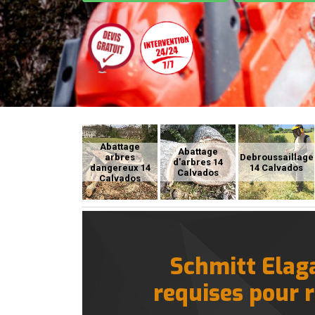
Abattage
Abattage
arbres
Debroussaillage
d'arbres 14
dangereux 14
14 Calvados
Calvados
Calvados
Schmitt Elaga
requises pour r