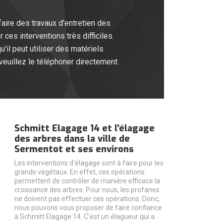
aire des travaux d'entretien des
ces interventions très difficiles.
il peut utiliser des matériels
 veuillez le téléphoner directement.
Schmitt Elagage 14 et l'élagage
des arbres dans la ville de
Sermentot et ses environs
Les interventions d'élagage sont à faire pour les
grands végétaux. En effet, ces opérations
permettent de contrôler de manière efficace la
croissance des arbres. Pour nous, les profanes
ne doivent pas effectuer ces opérations. Donc,
nous pouvons vous proposer de faire confiance
à Schmitt Elagage 14. C'est un élagueur qui a