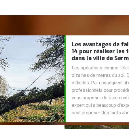
Les avantages de fai
14 pour réaliser les
dans la ville de Ser
Les opérations comme l'élag
dizaines de mètres du sol. Do
difficiles. Par conséquent, i
professionnels pour procéde
vous proposer de faire confia
expert qui a beaucoup d'expé
peut proposer des tarifs abo