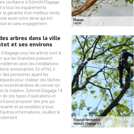
ire confiance à Schmitt Elagage
il a tous les équipements
r la garantie d'un meilleur rendu
resse aussi votre devis qui est
tuit et sans engagement.
des arbres dans la ville
tot et ses environs
 d'élagage pour les arbres sont à
er que les branches puissent
problèmes avec les installations
tions avoisinantes. En effet, il
r des personnes ayant les
requises pour réaliser ces tâches.
us recommandons de convier un
en la matière. Schmitt Elagage 14
r de ces types d'opérations et
u'il peut proposer des prix qui
essants et accessibles à tous.
 d'autres informations, veuillez le
ectement.