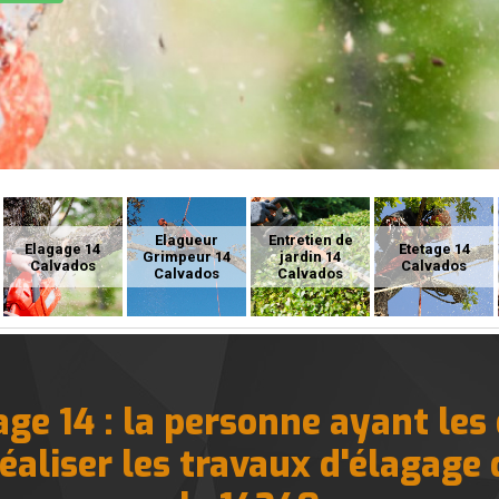
Elagueur
Entretien de
Elagage 14
Etetage 14
Grimpeur 14
jardin 14
Calvados
Calvados
Calvados
Calvados
ge 14 : la personne ayant les 
éaliser les travaux d'élagage