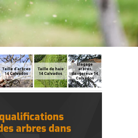
Elagage
Taille d'arbres
Taille de haie
arbres
14 Calvados
14 Calvados
dangereux 14
Calvados
qualifications
 des arbres dans