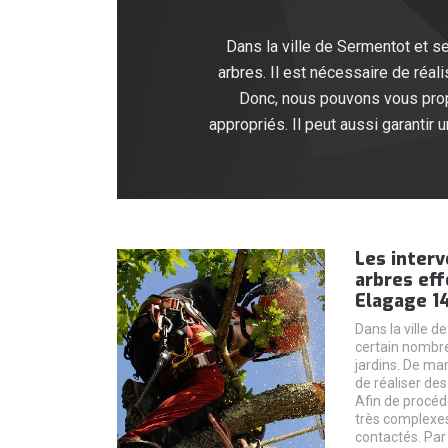
Dans la ville de Sermentot et s
arbres. Il est nécessaire de réal
Donc, nous pouvons vous propo
appropriés. Il peut aussi garantir 
Les interv
arbres ef
Elagage 1
Dans la ville d
certain nombre
jardins. De man
de réaliser de
Afin de procéde
très complexes
contactés. Par