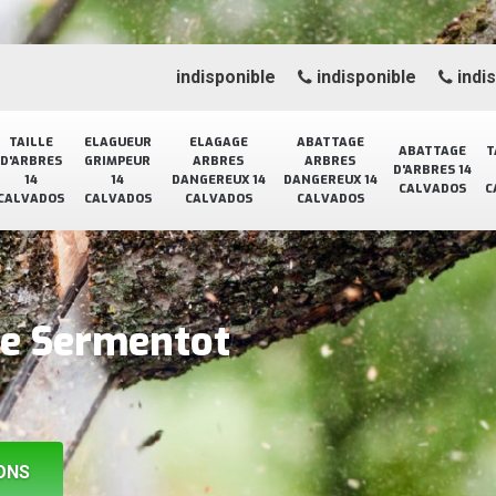
indisponible
indisponible
indi
TAILLE
ELAGUEUR
ELAGAGE
ABATTAGE
ABATTAGE
T
D'ARBRES
GRIMPEUR
ARBRES
ARBRES
D'ARBRES 14
14
14
DANGEREUX 14
DANGEREUX 14
CALVADOS
C
CALVADOS
CALVADOS
CALVADOS
CALVADOS
ge Sermentot
ONS