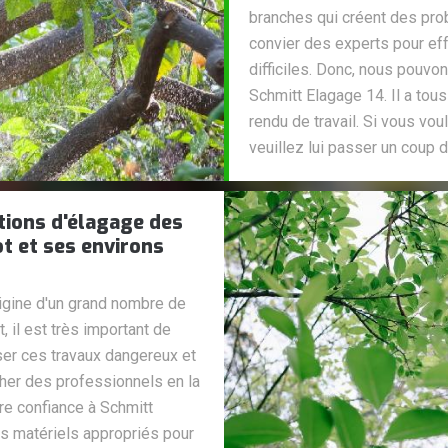
branches qui créent des prob
convier des experts pour eff
difficiles. Donc, nous pouvo
Schmitt Elagage 14. Il a tou
rendu de travail. Si vous v
veuillez lui passer un coup de
tions d'élagage des
ot et ses environs
rigine d'un grand nombre de
 il est très important de
iser ces travaux dangereux et
cher des professionnels en la
re confiance à Schmitt
les matériels appropriés pour