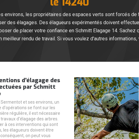
le 14240
es environs, les propriétaires des espaces verts sont forcés de f
iser des élagages. Des élagueurs expérimentés doivent effectuer 
ser de placer votre confiance en Schmitt Elagage 14. Sachez qu'
un meilleur rendu de travail. Si vous voulez d'autres informations,
entions d'élagage des
fectuées par Schmitt
4
e Sermentot et ses environs, un
 d'opérations se font sur les
ière régulière, il est nécessaire
s travaux d'élagage des arbres.
r à ces interventions qui sont
, les élagueurs doivent être
 conséquent, on peut vous