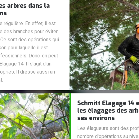
es arbres dans la
ons
régulière. En effet, il est
ge des branches pour éviter
Ce sont des opérations qui
ison pour laquelle il est
fessionnels. Donc, on peut
lagage 14. Il s'agit d'un
opriés. Il dresse aussi un
t.
Schmitt Elagage 14 e
les élagages des arb
ses environs
Les élagueurs sont des prof
nombre d'opérations au nive