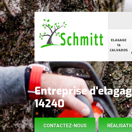
ELAGAGE
14
CALVADOS
Entreprise d'elaga
14240
CONTACTEZ-NOUS
RÉALISATI