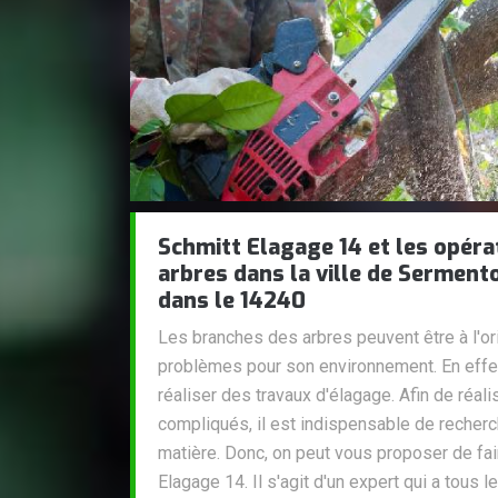
Schmitt Elagage 14 et les opéra
arbres dans la ville de Serment
dans le 14240
Les branches des arbres peuvent être à l'o
problèmes pour son environnement. En effet,
réaliser des travaux d'élagage. Afin de réal
compliqués, il est indispensable de recher
matière. Donc, on peut vous proposer de fai
Elagage 14. Il s'agit d'un expert qui a tous 