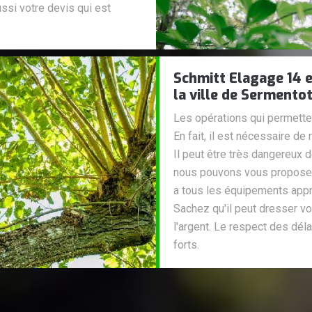
ussi votre devis qui est
Schmitt Elagage 14 e
la ville de Sermento
Les opérations qui permetten
En fait, il est nécessaire de
Il peut être très dangereux 
nous pouvons vous proposer 
a tous les équipements appro
Sachez qu'il peut dresser vo
l'argent. Le respect des dél
forts.