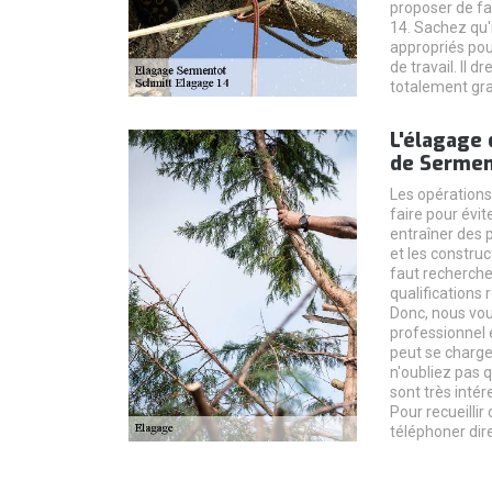
proposer de fa
14. Sachez qu'
appropriés pou
de travail. Il d
totalement gra
L'élagage 
de Sermen
Les opérations
faire pour évit
entraîner des 
et les construc
faut recherche
qualifications 
Donc, nous vo
professionnel 
peut se charge
n'oubliez pas q
sont très intér
Pour recueillir
téléphoner dir