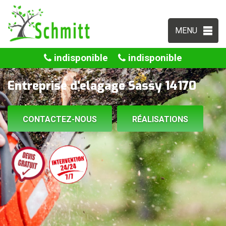
MENU
indisponible
indisponible
Entreprise d'elagage Sassy 14170
CONTACTEZ-NOUS
RÉALISATIONS