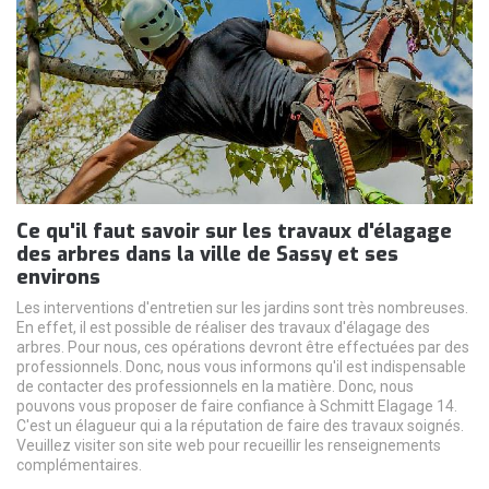
Ce qu'il faut savoir sur les travaux d'élagage
des arbres dans la ville de Sassy et ses
environs
Les interventions d'entretien sur les jardins sont très nombreuses.
En effet, il est possible de réaliser des travaux d'élagage des
arbres. Pour nous, ces opérations devront être effectuées par des
professionnels. Donc, nous vous informons qu'il est indispensable
de contacter des professionnels en la matière. Donc, nous
pouvons vous proposer de faire confiance à Schmitt Elagage 14.
C'est un élagueur qui a la réputation de faire des travaux soignés.
Veuillez visiter son site web pour recueillir les renseignements
complémentaires.