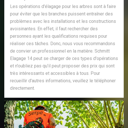
Les opérations d'élagage pour les arbres sont à faire
pour éviter que les branches puissent entraîner des
problèmes avec les installations et les constructions
avoisinantes. En effet, il faut rechercher des
personnes ayant les qualifications requises pour
réaliser ces tâches. Donc, nous vous recommandons
de convier un professionnel en la matière. Schmitt
Elagage 14 peut se charger de ces types d'opérations
et n'oubliez pas qu'il peut proposer des prix qui sont
très intéressants et accessibles à tous. Pour
recueillir d'autres informations, veuillez le téléphoner
directement.