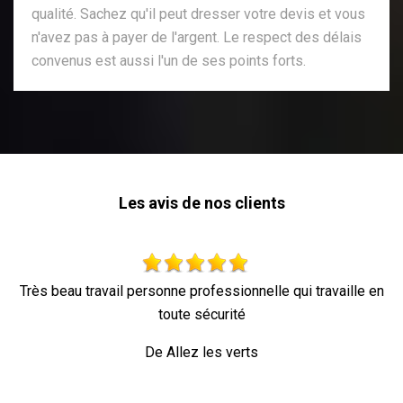
qualité. Sachez qu'il peut dresser votre devis et vous
n'avez pas à payer de l'argent. Le respect des délais
convenus est aussi l'un de ses points forts.
Les avis de nos clients
sonne professionnelle qui travaille en
toute sécurité
D
e Allez les verts