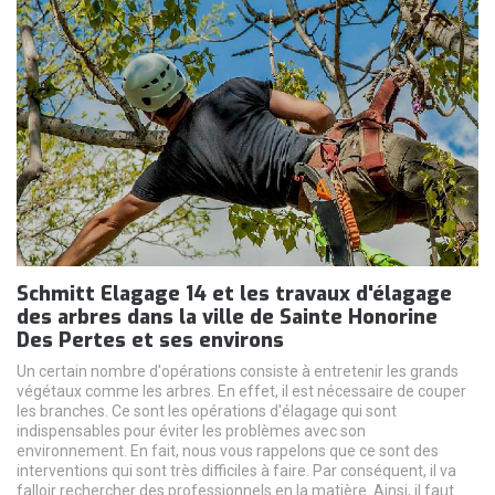
Schmitt Elagage 14 et les travaux d'élagage
des arbres dans la ville de Sainte Honorine
Des Pertes et ses environs
Un certain nombre d'opérations consiste à entretenir les grands
végétaux comme les arbres. En effet, il est nécessaire de couper
les branches. Ce sont les opérations d'élagage qui sont
indispensables pour éviter les problèmes avec son
environnement. En fait, nous vous rappelons que ce sont des
interventions qui sont très difficiles à faire. Par conséquent, il va
falloir rechercher des professionnels en la matière. Ainsi, il faut