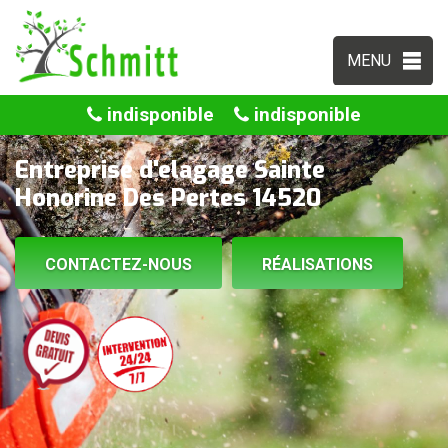
MENU
indisponible
indisponible
Entreprise d'elagage Sainte
Honorine Des Pertes 14520
CONTACTEZ-NOUS
RÉALISATIONS