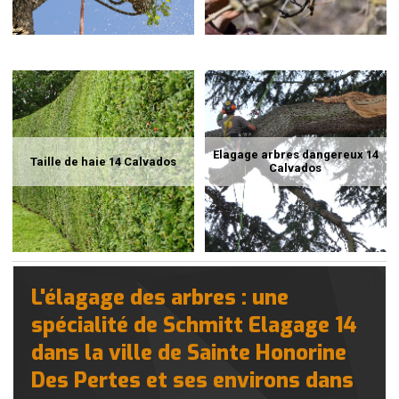
Elagage arbres dangereux 14
Taille de haie 14 Calvados
Calvados
L'élagage des arbres : une
spécialité de Schmitt Elagage 14
dans la ville de Sainte Honorine
Des Pertes et ses environs dans