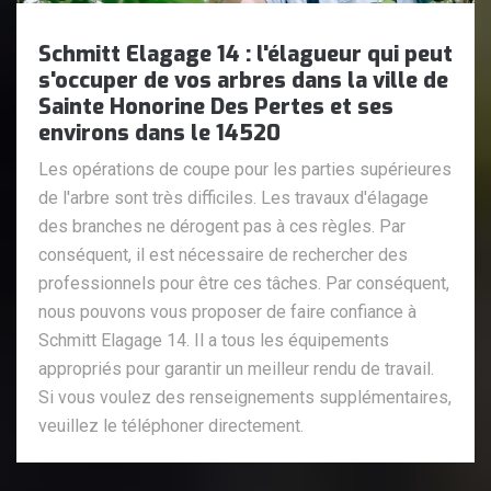
Schmitt Elagage 14 : l'élagueur qui peut
s'occuper de vos arbres dans la ville de
Sainte Honorine Des Pertes et ses
environs dans le 14520
Les opérations de coupe pour les parties supérieures
de l'arbre sont très difficiles. Les travaux d'élagage
des branches ne dérogent pas à ces règles. Par
conséquent, il est nécessaire de rechercher des
professionnels pour être ces tâches. Par conséquent,
nous pouvons vous proposer de faire confiance à
Schmitt Elagage 14. Il a tous les équipements
appropriés pour garantir un meilleur rendu de travail.
Si vous voulez des renseignements supplémentaires,
veuillez le téléphoner directement.