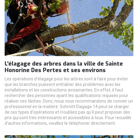
L'élagage des arbres dans la ville de Sainte
Honorine Des Pertes et ses environs
Les opérations d'élagage pour les arbres sont à faire pour éviter
que les branches puissent entraîner des problèmes avec les
installations et les constructions avoisinantes. En effet, il faut
rechercher des personnes ayant les qualifications requises pour
réaliser ces tâches. Donc, nous vous recommandons de convier un
professionnel en la matière. Schmitt Elagage 14 peut se charger
de ces types d'opérations et n'oubliez pas qu'il peut proposer des
prix qui sont très intéressants et accessibles à tous. Pour recueillir
d'autres informations, veuillez le téléphoner directement.