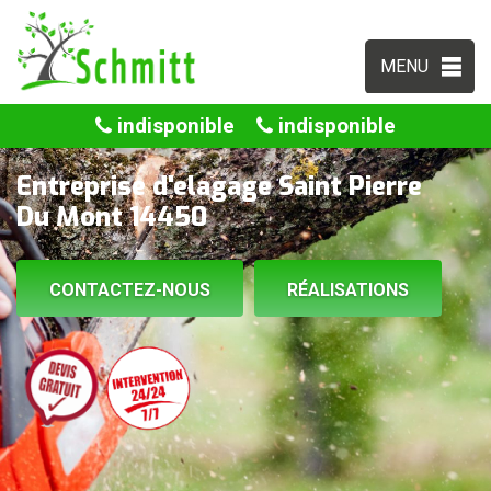
MENU
indisponible
indisponible
Entreprise d'elagage Saint Pierre
Du Mont 14450
CONTACTEZ-NOUS
RÉALISATIONS