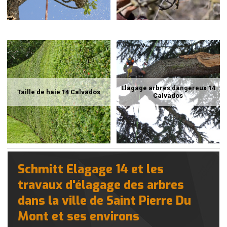
Elagage arbres dangereux 14
Taille de haie 14 Calvados
Calvados
Schmitt Elagage 14 et les
travaux d'élagage des arbres
dans la ville de Saint Pierre Du
Mont et ses environs