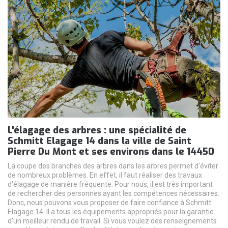
L'élagage des arbres : une spécialité de
Schmitt Elagage 14 dans la ville de Saint
Pierre Du Mont et ses environs dans le 14450
La coupe des branches des arbres dans les arbres permet d'éviter
de nombreux problèmes. En effet, il faut réaliser des travaux
d'élagage de manière fréquente. Pour nous, il est très important
de rechercher des personnes ayant les compétences nécessaires.
Donc, nous pouvons vous proposer de faire confiance à Schmitt
Elagage 14. Il a tous les équipements appropriés pour la garantie
d'un meilleur rendu de travail. Si vous voulez des renseignements