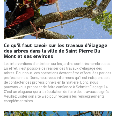
Ce qu'il faut savoir sur les travaux d'élagage
des arbres dans la ville de Saint Pierre Du
Mont et ses environs
Les interventions d'entretien sur les jardins sont très nombreuses.
En effet, il est possible de réaliser des travaux d'élagage des
arbres. Pour nous, ces opérations devront être effectuées par des
professionnels. Donc, nous vous informons qu'il est indispensable
de contacter des professionnels en la matière. Donc, nous
pouvons vous proposer de faire confiance à Schmitt Elagage 14.
C'est un élagueur qui a la réputation de faire des travaux soignés.
Veuillez visiter son site web pour recueillir les renseignements
complémentaires.