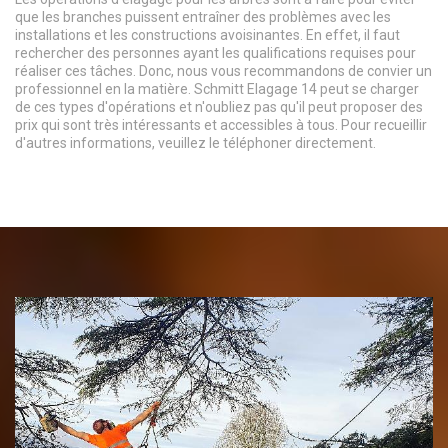
que les branches puissent entraîner des problèmes avec les
installations et les constructions avoisinantes. En effet, il faut
rechercher des personnes ayant les qualifications requises pour
réaliser ces tâches. Donc, nous vous recommandons de convier un
professionnel en la matière. Schmitt Elagage 14 peut se charger
de ces types d'opérations et n'oubliez pas qu'il peut proposer des
prix qui sont très intéressants et accessibles à tous. Pour recueillir
d'autres informations, veuillez le téléphoner directement.