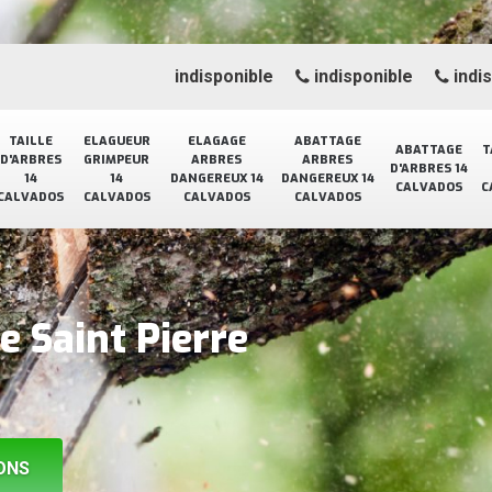
indisponible
indisponible
indi
TAILLE
ELAGUEUR
ELAGAGE
ABATTAGE
ABATTAGE
T
D'ARBRES
GRIMPEUR
ARBRES
ARBRES
D'ARBRES 14
14
14
DANGEREUX 14
DANGEREUX 14
CALVADOS
C
CALVADOS
CALVADOS
CALVADOS
CALVADOS
e Saint Pierre
ONS