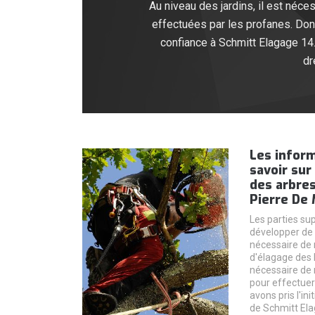
Au niveau des jardins, il est néce
effectuées par les profanes. Donc
confiance à Schmitt Elagage 14. 
dr
Les inform
savoir sur
des arbres
Pierre De 
Les parties su
développer de m
nécessaire de 
d'élagage des b
nécessaire de 
pour effectuer
avons pris l'in
de Schmitt Ela