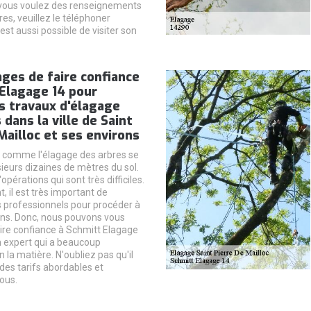
 vous voulez des renseignements
s, veuillez le téléphoner
 est aussi possible de visiter son
ges de faire confiance
Elagage 14 pour
es travaux d'élagage
 dans la ville de Saint
Mailloc et ses environs
 comme l'élagage des arbres se
sieurs dizaines de mètres du sol.
d'opérations qui sont très difficiles.
 il est très important de
 professionnels pour procéder à
ons. Donc, nous pouvons vous
ire confiance à Schmitt Elagage
'un expert qui a beaucoup
 la matière. N'oubliez pas qu'il
des tarifs abordables et
ous.