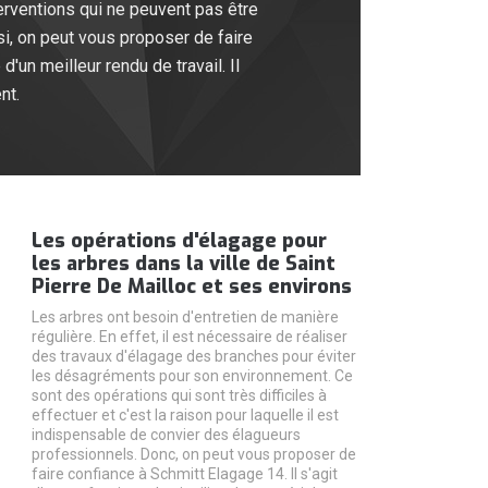
terventions qui ne peuvent pas être
si, on peut vous proposer de faire
'un meilleur rendu de travail. Il
nt.
Les opérations d'élagage pour
les arbres dans la ville de Saint
Pierre De Mailloc et ses environs
Les arbres ont besoin d'entretien de manière
régulière. En effet, il est nécessaire de réaliser
des travaux d'élagage des branches pour éviter
les désagréments pour son environnement. Ce
sont des opérations qui sont très difficiles à
effectuer et c'est la raison pour laquelle il est
indispensable de convier des élagueurs
professionnels. Donc, on peut vous proposer de
faire confiance à Schmitt Elagage 14. Il s'agit