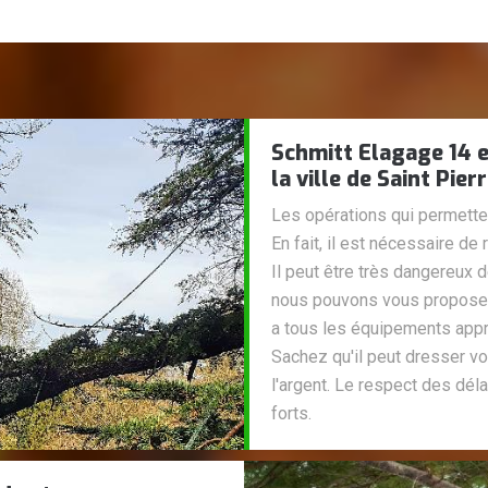
Schmitt Elagage 14 e
la ville de Saint Pie
Les opérations qui permetten
En fait, il est nécessaire de
Il peut être très dangereux 
nous pouvons vous proposer 
a tous les équipements appro
Sachez qu'il peut dresser vo
l'argent. Le respect des dél
forts.