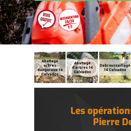
Abattage
Abattage
arbres
Debroussaillage
d'arbres 14
dangereux 14
14 Calvados
Calvados
Calvados
Les opération
Pierre D