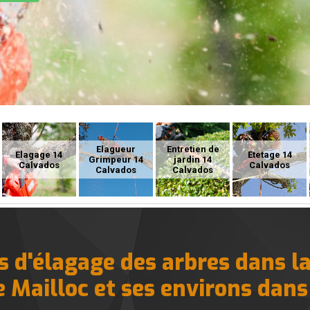
Elagueur
Entretien de
Elagage 14
Etetage 14
Grimpeur 14
jardin 14
Calvados
Calvados
Calvados
Calvados
s d'élagage des arbres dans la 
e Mailloc et ses environs dans