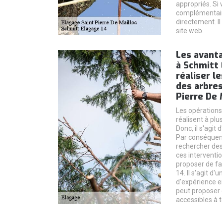
appropriés. Si
complémentaire
directement. Il
site web.
Les avanta
à Schmitt 
réaliser l
des arbres
Pierre De 
Les opérations
réalisent à plu
Donc, il s'agit 
Par conséquent,
rechercher des
ces interventi
proposer de fa
14. Il s'agit d
d'expérience en
peut proposer 
accessibles à t