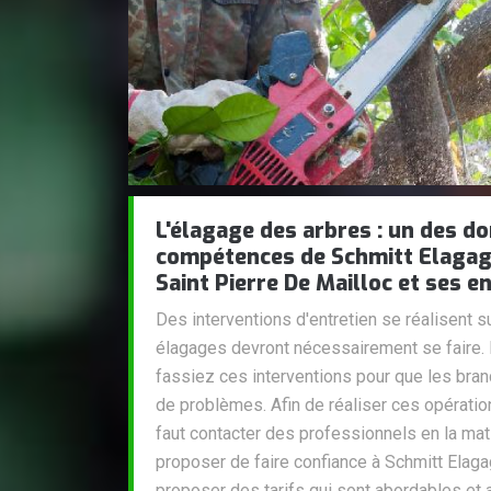
L'élagage des arbres : un des d
compétences de Schmitt Elagage 
Saint Pierre De Mailloc et ses e
Des interventions d'entretien se réalisent su
élagages devront nécessairement se faire. P
fassiez ces interventions pour que les bra
de problèmes. Afin de réaliser ces opérations 
faut contacter des professionnels en la mati
proposer de faire confiance à Schmitt Elaga
proposer des tarifs qui sont abordables et 