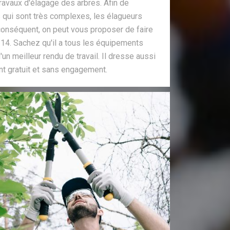
ravaux d'élagage des arbres. Afin de
 qui sont très complexes, les élagueurs
conséquent, on peut vous proposer de faire
 14. Sachez qu'il a tous les équipements
'un meilleur rendu de travail. Il dresse aussi
nt gratuit et sans engagement.