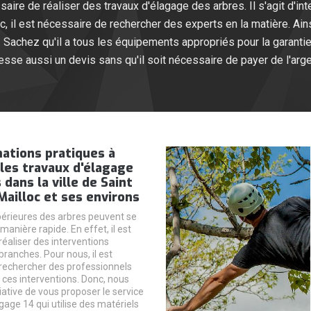
ssaire de réaliser des travaux d'élagage des arbres. Il s'agit d'in
, il est nécessaire de rechercher des experts en la matière. Ain
Sachez qu'il a tous les équipements appropriés pour la garantie d
esse aussi un devis sans qu'il soit nécessaire de payer de l'arge
ations pratiques à
 les travaux d'élagage
 dans la ville de Saint
Mailloc et ses environs
périeures des arbres peuvent se
anière rapide. En effet, il est
réaliser des interventions
ranches. Pour nous, il est
rechercher des professionnels
 ces interventions. Donc, nous
itiative de vous proposer le service
gage 14 qui utilise des matériels