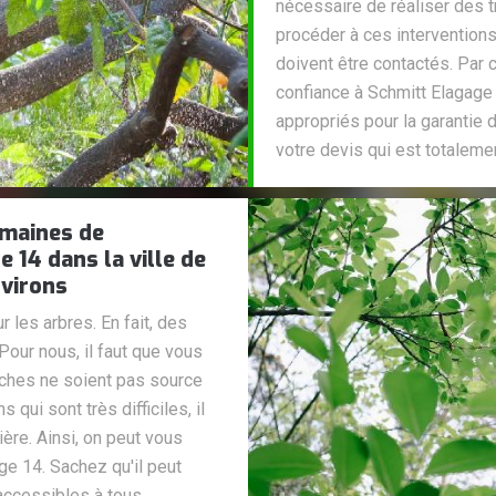
nécessaire de réaliser des t
procéder à ces interventions
doivent être contactés. Par 
confiance à Schmitt Elagage
appropriés pour la garantie d
votre devis qui est totaleme
omaines de
14 dans la ville de
nvirons
r les arbres. En fait, des
our nous, il faut que vous
nches ne soient pas source
qui sont très difficiles, il
ère. Ainsi, on peut vous
ge 14. Sachez qu'il peut
accessibles à tous.