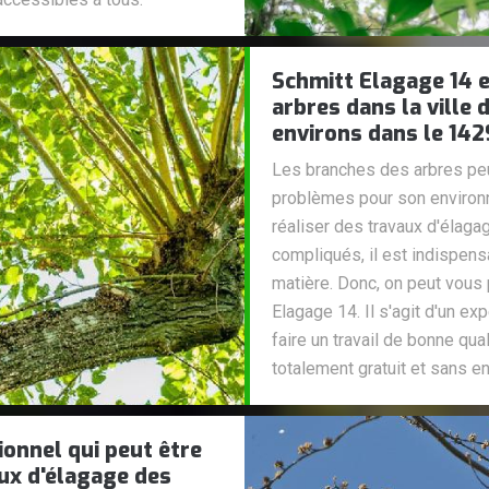
Schmitt Elagage 14 e
arbres dans la ville 
environs dans le 14
Les branches des arbres peu
problèmes pour son environne
réaliser des travaux d'élaga
compliqués, il est indispen
matière. Donc, on peut vous 
Elagage 14. Il s'agit d'un ex
faire un travail de bonne qua
totalement gratuit et sans 
ionnel qui peut être
aux d'élagage des