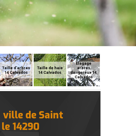
Elagage
Taille d'arbres
Taille de haie
arbres
14 Calvados
14 Calvados
dangereux 14
Calvados
ville de Saint
 le 14290