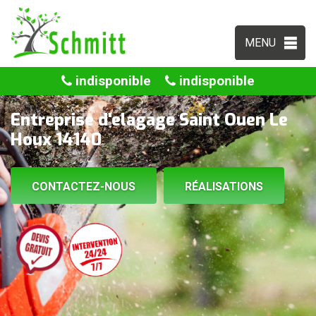
MENU
indisponible
indisponible
Entreprise d'elagage Saint Ouen Le
Houx 14140
CONTACTEZ-NOUS
RÉALISATIONS