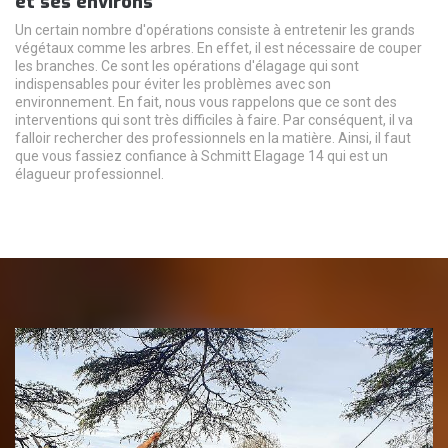
et ses environs
Un certain nombre d'opérations consiste à entretenir les grands
végétaux comme les arbres. En effet, il est nécessaire de couper
les branches. Ce sont les opérations d'élagage qui sont
indispensables pour éviter les problèmes avec son
environnement. En fait, nous vous rappelons que ce sont des
interventions qui sont très difficiles à faire. Par conséquent, il va
falloir rechercher des professionnels en la matière. Ainsi, il faut
que vous fassiez confiance à Schmitt Elagage 14 qui est un
élagueur professionnel.