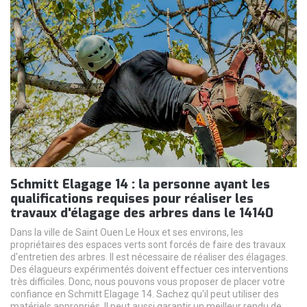
Schmitt Elagage 14 : la personne ayant les
qualifications requises pour réaliser les
travaux d'élagage des arbres dans le 14140
Dans la ville de Saint Ouen Le Houx et ses environs, les
propriétaires des espaces verts sont forcés de faire des travaux
d'entretien des arbres. Il est nécessaire de réaliser des élagages.
Des élagueurs expérimentés doivent effectuer ces interventions
très difficiles. Donc, nous pouvons vous proposer de placer votre
confiance en Schmitt Elagage 14. Sachez qu'il peut utiliser des
matériels appropriés. Il peut aussi garantir un meilleur rendu de