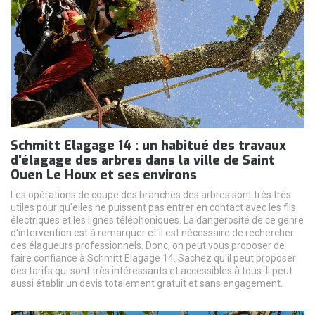
Schmitt Elagage 14 : un habitué des travaux
d'élagage des arbres dans la ville de Saint
Ouen Le Houx et ses environs
Les opérations de coupe des branches des arbres sont très très
utiles pour qu'elles ne puissent pas entrer en contact avec les fils
électriques et les lignes téléphoniques. La dangerosité de ce genre
d'intervention est à remarquer et il est nécessaire de rechercher
des élagueurs professionnels. Donc, on peut vous proposer de
faire confiance à Schmitt Elagage 14. Sachez qu'il peut proposer
des tarifs qui sont très intéressants et accessibles à tous. Il peut
aussi établir un devis totalement gratuit et sans engagement.