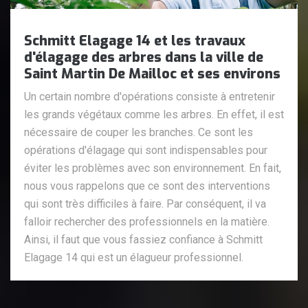
Schmitt Elagage 14 et les travaux
d'élagage des arbres dans la ville de
Saint Martin De Mailloc et ses environs
Un certain nombre d'opérations consiste à entretenir
les grands végétaux comme les arbres. En effet, il est
nécessaire de couper les branches. Ce sont les
opérations d'élagage qui sont indispensables pour
éviter les problèmes avec son environnement. En fait,
nous vous rappelons que ce sont des interventions
qui sont très difficiles à faire. Par conséquent, il va
falloir rechercher des professionnels en la matière.
Ainsi, il faut que vous fassiez confiance à Schmitt
Elagage 14 qui est un élagueur professionnel.