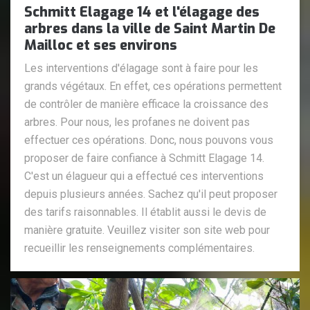
Schmitt Elagage 14 et l'élagage des
arbres dans la ville de Saint Martin De
Mailloc et ses environs
Les interventions d'élagage sont à faire pour les
grands végétaux. En effet, ces opérations permettent
de contrôler de manière efficace la croissance des
arbres. Pour nous, les profanes ne doivent pas
effectuer ces opérations. Donc, nous pouvons vous
proposer de faire confiance à Schmitt Elagage 14.
C'est un élagueur qui a effectué ces interventions
depuis plusieurs années. Sachez qu'il peut proposer
des tarifs raisonnables. Il établit aussi le devis de
manière gratuite. Veuillez visiter son site web pour
recueillir les renseignements complémentaires.