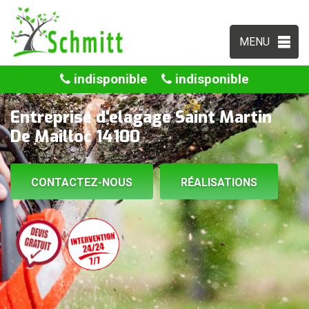
MENU
indisponible
indisponible
Entreprise d'elagage Saint Martin
De Mailloc 14100
CONTACTEZ-NOUS
RÉALISATIONS