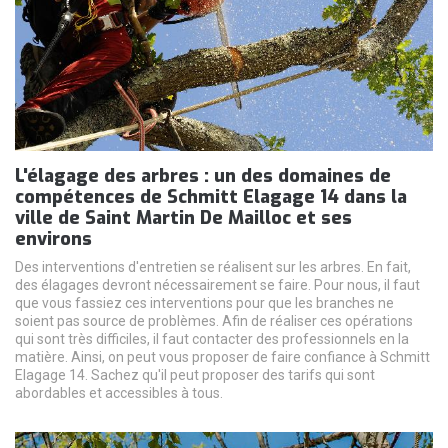
L'élagage des arbres : un des domaines de
compétences de Schmitt Elagage 14 dans la
ville de Saint Martin De Mailloc et ses
environs
Des interventions d'entretien se réalisent sur les arbres. En fait,
des élagages devront nécessairement se faire. Pour nous, il faut
que vous fassiez ces interventions pour que les branches ne
soient pas source de problèmes. Afin de réaliser ces opérations
qui sont très difficiles, il faut contacter des professionnels en la
matière. Ainsi, on peut vous proposer de faire confiance à Schmitt
Elagage 14. Sachez qu'il peut proposer des tarifs qui sont
abordables et accessibles à tous.