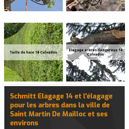
Elagage arbres dangereux 14
Taille de haie 14 Calvados
Calvados
Schmitt Elagage 14 et l'élagage
pour les arbres dans la ville de
Saint Martin De Mailloc et ses
environs