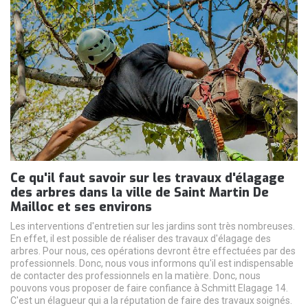
Ce qu'il faut savoir sur les travaux d'élagage
des arbres dans la ville de Saint Martin De
Mailloc et ses environs
Les interventions d'entretien sur les jardins sont très nombreuses.
En effet, il est possible de réaliser des travaux d'élagage des
arbres. Pour nous, ces opérations devront être effectuées par des
professionnels. Donc, nous vous informons qu'il est indispensable
de contacter des professionnels en la matière. Donc, nous
pouvons vous proposer de faire confiance à Schmitt Elagage 14.
C'est un élagueur qui a la réputation de faire des travaux soignés.