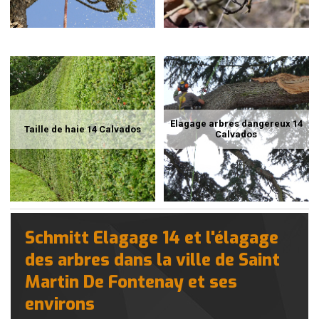
Elagage arbres dangereux 14
Taille de haie 14 Calvados
Calvados
Schmitt Elagage 14 et l'élagage
des arbres dans la ville de Saint
Martin De Fontenay et ses
environs