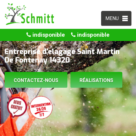
MENU
indisponible
indisponible
Entreprise d'elagage Saint Martin
De Fontenay 14320
CONTACTEZ-NOUS
RÉALISATIONS