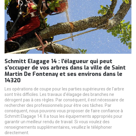
Schmitt Elagage 14 : l'élagueur qui peut
s'occuper de vos arbres dans la ville de Saint
Martin De Fontenay et ses environs dans le
14320
Les opérations de coupe pour les parties supérieures de l'arbre
sont très difficiles. Les travaux d'élagage des branches ne
dérogent pas à ces règles. Par conséquent, il est nécessaire de
rechercher des professionnels pour être ces tâches. Par
conséquent, nous pouvons vous proposer de faire confiance à
Schmitt Elagage 14. Il a tous les équipements appropriés pour
garantir un meilleur rendu de travail. Si vous voulez des
renseignements supplémentaires, veuillez le téléphoner
directement.