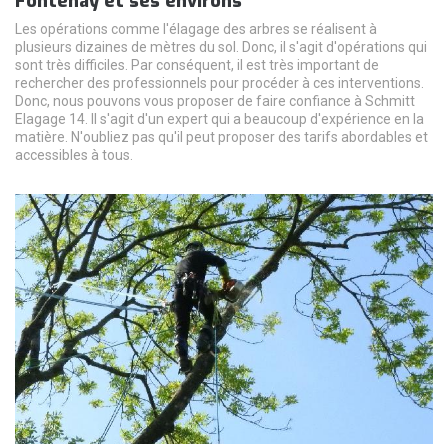
Fontenay et ses environs
Les opérations comme l'élagage des arbres se réalisent à
plusieurs dizaines de mètres du sol. Donc, il s'agit d'opérations qui
sont très difficiles. Par conséquent, il est très important de
rechercher des professionnels pour procéder à ces interventions.
Donc, nous pouvons vous proposer de faire confiance à Schmitt
Elagage 14. Il s'agit d'un expert qui a beaucoup d'expérience en la
matière. N'oubliez pas qu'il peut proposer des tarifs abordables et
accessibles à tous.