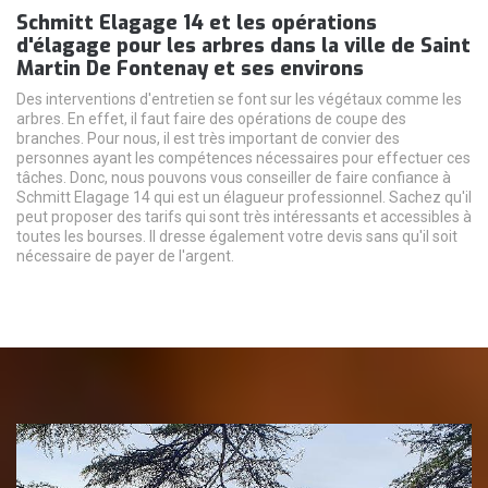
Schmitt Elagage 14 et les opérations
d'élagage pour les arbres dans la ville de Saint
Martin De Fontenay et ses environs
Des interventions d'entretien se font sur les végétaux comme les
arbres. En effet, il faut faire des opérations de coupe des
branches. Pour nous, il est très important de convier des
personnes ayant les compétences nécessaires pour effectuer ces
tâches. Donc, nous pouvons vous conseiller de faire confiance à
Schmitt Elagage 14 qui est un élagueur professionnel. Sachez qu'il
peut proposer des tarifs qui sont très intéressants et accessibles à
toutes les bourses. Il dresse également votre devis sans qu'il soit
nécessaire de payer de l'argent.