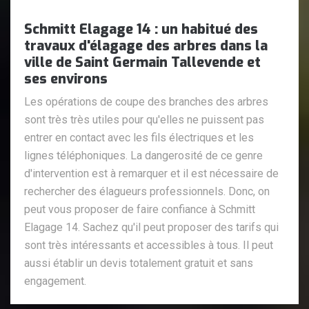
Schmitt Elagage 14 : un habitué des
travaux d'élagage des arbres dans la
ville de Saint Germain Tallevende et
ses environs
Les opérations de coupe des branches des arbres
sont très très utiles pour qu'elles ne puissent pas
entrer en contact avec les fils électriques et les
lignes téléphoniques. La dangerosité de ce genre
d'intervention est à remarquer et il est nécessaire de
rechercher des élagueurs professionnels. Donc, on
peut vous proposer de faire confiance à Schmitt
Elagage 14. Sachez qu'il peut proposer des tarifs qui
sont très intéressants et accessibles à tous. Il peut
aussi établir un devis totalement gratuit et sans
engagement.