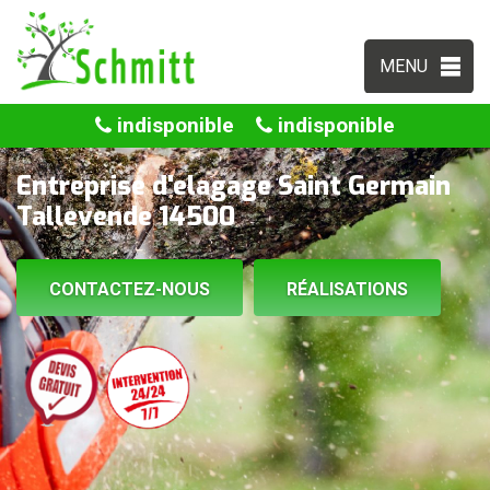
MENU
indisponible
indisponible
Entreprise d'elagage Saint Germain
Tallevende 14500
CONTACTEZ-NOUS
RÉALISATIONS