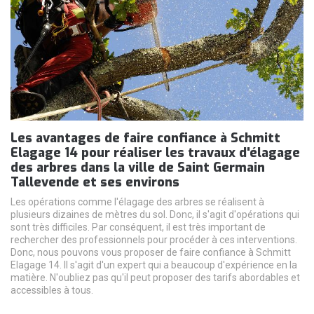
Les avantages de faire confiance à Schmitt
Elagage 14 pour réaliser les travaux d'élagage
des arbres dans la ville de Saint Germain
Tallevende et ses environs
Les opérations comme l'élagage des arbres se réalisent à
plusieurs dizaines de mètres du sol. Donc, il s'agit d'opérations qui
sont très difficiles. Par conséquent, il est très important de
rechercher des professionnels pour procéder à ces interventions.
Donc, nous pouvons vous proposer de faire confiance à Schmitt
Elagage 14. Il s'agit d'un expert qui a beaucoup d'expérience en la
matière. N'oubliez pas qu'il peut proposer des tarifs abordables et
accessibles à tous.