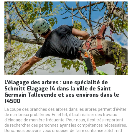
L'élagage des arbres : une spécialité de
Schmitt Elagage 14 dans la ville de Saint
Germain Tallevende et ses environs dans le
14500
La coupe des branches des arbres dans les arbres permet d'éviter
de nombreux problèmes. En effet, il faut réaliser des travaux
d'élagage de manière fréquente. Pour nous, il est très important
de rechercher des personnes ayant les compétences nécessaires.
Donc, nous pouvons vous proposer de faire confiance à Schmitt