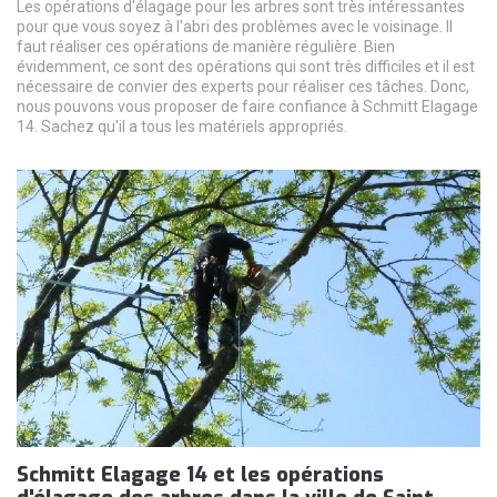
Les opérations d'élagage pour les arbres sont très intéressantes
pour que vous soyez à l'abri des problèmes avec le voisinage. Il
faut réaliser ces opérations de manière régulière. Bien
évidemment, ce sont des opérations qui sont très difficiles et il est
nécessaire de convier des experts pour réaliser ces tâches. Donc,
nous pouvons vous proposer de faire confiance à Schmitt Elagage
14. Sachez qu'il a tous les matériels appropriés.
Schmitt Elagage 14 et les opérations