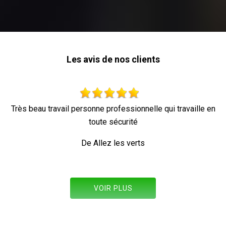
Les avis de nos clients
essionnelle qui travaille en
Parfait !
urité
De Ornella
s verts
VOIR PLUS