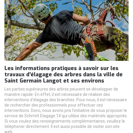
Les informations pratiques à savoir sur les
travaux d'élagage des arbres dans la ville de
Saint Germain Langot et ses environs
Les parties supérieures des arbres peuvent se développer de
manière rapide. En effet, il est nécessaire de réaliser des
interventions d'élagage des branches. Pour nous, il est nécessaire
de rechercher des professionnels pour effectuer ces
interventions. Donc, nous avons pris l'initiative de vous proposer le
service de Schmitt Elagage 14 qui utilise des matériels appropriés.
Si vous voulez des renseignements complémentaires, veuillez le
téléphoner directement. Il est aussi possible de visiter son site
web.