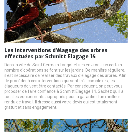
Les interventions d'élagage des arbres
effectuées par Schmitt Elagage 14
Dans la ville de Saint Germain Langot et ses environs, un certain
nombre d'opérations se font sur les jardins. De manière régulière,
il est nécessaire de réaliser des travaux d'élagage des arbres. Afin
de procéder à ces interventions qui sont très complexes, les
élagueurs doivent être contactés. Par conséquent, on peut vous
proposer de faire confiance à Schmitt Elagage 14. Sachez qu'il a
tous les équipements appropriés pour la garantie d'un meilleur
rendu de travail. Il dresse aussi votre devis qui est totalement
gratuit et sans engagement.