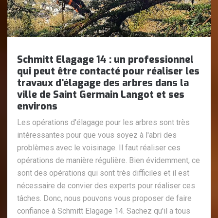
Schmitt Elagage 14 : un professionnel
qui peut être contacté pour réaliser les
travaux d'élagage des arbres dans la
ville de Saint Germain Langot et ses
environs
Les opérations d'élagage pour les arbres sont très
intéressantes pour que vous soyez à l'abri des
problèmes avec le voisinage. Il faut réaliser ces
opérations de manière régulière. Bien évidemment, ce
sont des opérations qui sont très difficiles et il est
nécessaire de convier des experts pour réaliser ces
tâches. Donc, nous pouvons vous proposer de faire
confiance à Schmitt Elagage 14. Sachez qu'il a tous