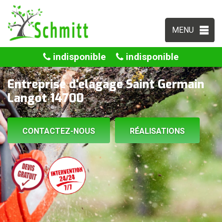
MENU
indisponible
indisponible
Entreprise d'elagage Saint Germain
Langot 14700
CONTACTEZ-NOUS
RÉALISATIONS