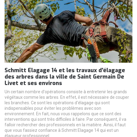
Schmitt Elagage 14 et les travaux d'élagage
des arbres dans la ville de Saint Germain De
Livet et ses environs
Un certain nombre d'opérations consiste à entretenir les grands
végétaux comme les arbres. En effet, il est nécessaire de couper
les branches. Ce sont les opérations d'élagage qui sont
indispensables pour éviter les problèmes avec son
environnement. En fait, nous vous rappelons que ce sont des
interventions qui sont très difficiles à faire. Par conséquent, il va
falloir rechercher des professionnels en la matière. Ainsi, il faut
que vous fassiez confiance à Schmitt Elagage 14 qui est un
élagueur professionnel.