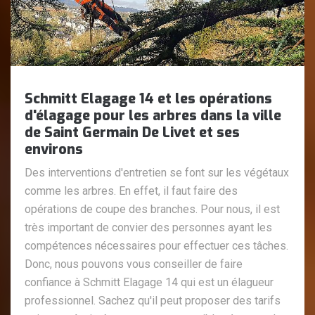
Schmitt Elagage 14 et les opérations
d'élagage pour les arbres dans la ville
de Saint Germain De Livet et ses
environs
Des interventions d'entretien se font sur les végétaux
comme les arbres. En effet, il faut faire des
opérations de coupe des branches. Pour nous, il est
très important de convier des personnes ayant les
compétences nécessaires pour effectuer ces tâches.
Donc, nous pouvons vous conseiller de faire
confiance à Schmitt Elagage 14 qui est un élagueur
professionnel. Sachez qu'il peut proposer des tarifs