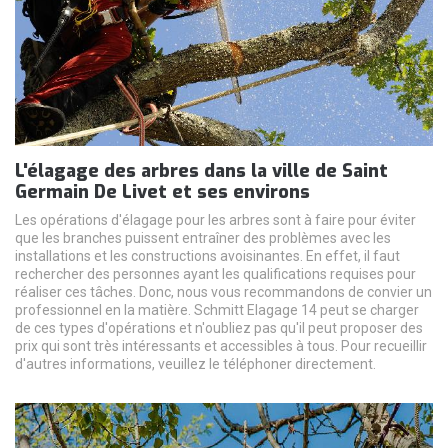
L'élagage des arbres dans la ville de Saint
Germain De Livet et ses environs
Les opérations d'élagage pour les arbres sont à faire pour éviter
que les branches puissent entraîner des problèmes avec les
installations et les constructions avoisinantes. En effet, il faut
rechercher des personnes ayant les qualifications requises pour
réaliser ces tâches. Donc, nous vous recommandons de convier un
professionnel en la matière. Schmitt Elagage 14 peut se charger
de ces types d'opérations et n'oubliez pas qu'il peut proposer des
prix qui sont très intéressants et accessibles à tous. Pour recueillir
d'autres informations, veuillez le téléphoner directement.