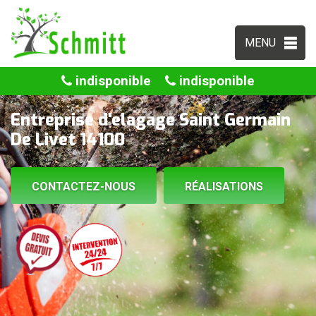
MENU
indisponible
indisponible
Entreprise d'elagage Saint Germain
De Livet 14100
CONTACTEZ-NOUS
RÉALISATIONS