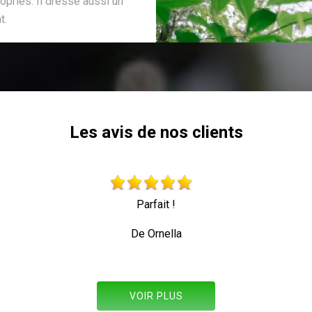
opriés. Il dresse aussi un
t.
Les avis de nos clients
Parfait !
De Ornella
VOIR PLUS