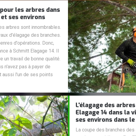
 pour les arbres dans
t et ses environs
les arbres sont innombrables.
ravaux d'élagage des branches.
genres d'opérations. Donc,
nce à Schmitt Elagage 14. Il
 un travail de bonne qualité.
us n'avez pas à payer de
t aussi l'un de ses points
L'élagage des arbres 
Elagage 14 dans la vi
ses environs dans le
La coupe des branches des a