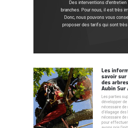
Des interventions d'entretien
branches. Pour nous, il est très
Donc, nous pouvons vous conseil
proposer des tarifs qui sont très
Les inform
savoir sur
des arbres
Aubin Sur 
Les parties su
développer de m
nécessaire de 
d'élagage des b
nécessaire de 
pour effectuer
avons pris l'in