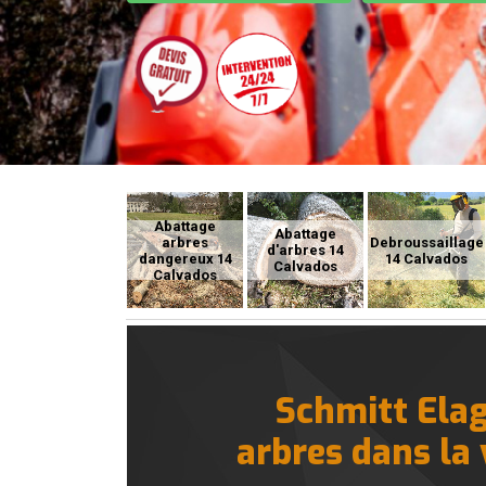
Abattage
Abattage
arbres
Debroussaillage
d'arbres 14
dangereux 14
14 Calvados
Calvados
Calvados
Schmitt Elag
arbres dans la 