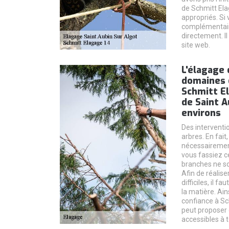
de Schmitt Ela
appropriés. Si
complémentaire
directement. Il
site web.
L'élagage 
domaines 
Schmitt El
de Saint A
environs
Des interventio
arbres. En fait
nécessairement
vous fassiez c
branches ne so
Afin de réalise
difficiles, il 
la matière. Ain
confiance à Sc
peut proposer 
accessibles à t