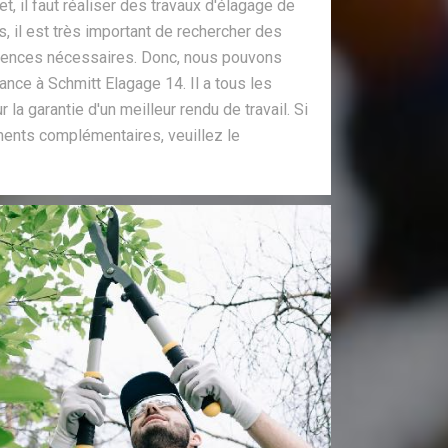
, il faut réaliser des travaux d'élagage de
, il est très important de rechercher des
ences nécessaires. Donc, nous pouvons
ance à Schmitt Elagage 14. Il a tous les
a garantie d'un meilleur rendu de travail. Si
ents complémentaires, veuillez le