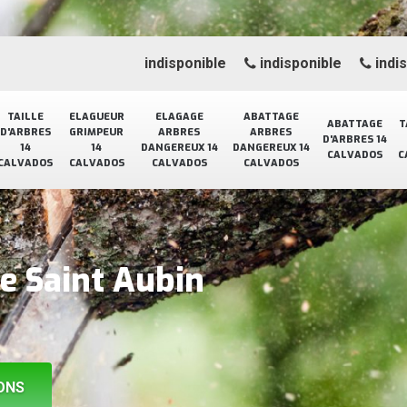
indisponible
indisponible
indi
TAILLE
ELAGUEUR
ELAGAGE
ABATTAGE
ABATTAGE
T
D'ARBRES
GRIMPEUR
ARBRES
ARBRES
D'ARBRES 14
14
14
DANGEREUX 14
DANGEREUX 14
CALVADOS
C
CALVADOS
CALVADOS
CALVADOS
CALVADOS
e Saint Aubin
ONS