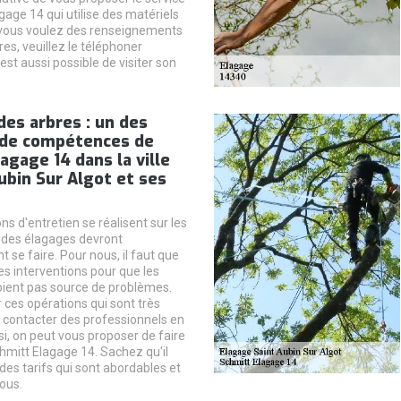
gage 14 qui utilise des matériels
 vous voulez des renseignements
s, veuillez le téléphoner
 est aussi possible de visiter son
des arbres : un des
de compétences de
agage 14 dans la ville
ubin Sur Algot et ses
ns d'entretien se réalisent sur les
, des élagages devront
 se faire. Pour nous, il faut que
es interventions pour que les
ient pas source de problèmes.
r ces opérations qui sont très
faut contacter des professionnels en
si, on peut vous proposer de faire
hmitt Elagage 14. Sachez qu'il
des tarifs qui sont abordables et
ous.