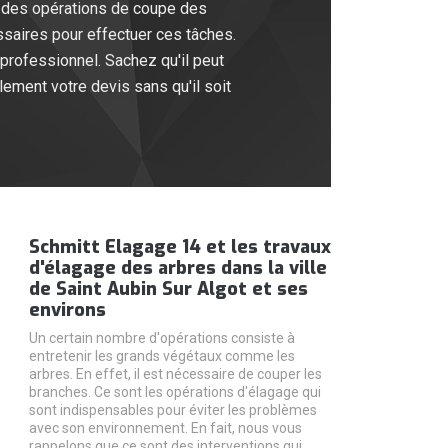
re des opérations de coupe des
saires pour effectuer ces tâches.
professionnel. Sachez qu'il peut
lement votre devis sans qu'il soit
Schmitt Elagage 14 et les travaux
d'élagage des arbres dans la ville
de Saint Aubin Sur Algot et ses
environs
Un certain nombre d'opérations consiste à
entretenir les grands végétaux comme les
arbres. En effet, il est nécessaire de couper les
branches. Ce sont les opérations d'élagage qui
sont indispensables pour éviter les problèmes
avec son environnement. En fait, nous vous
rappelons que ce sont des interventions qui