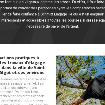
 se font sur les végétaux comme les arbres. En effet, il faut fai
 important de convier des personnes ayant les compétences néces
ler de faire confiance à Schmitt Elagage 14 qui est un élagueur 
 intéressants et accessibles à toutes les bourses. Il dresse éga
nécessaire de payer de l'argent.
ations pratiques à
 les travaux d'élagage
 dans la ville de Saint
Algot et ses environs
périeures des arbres peuvent se
anière rapide. En effet, il est
réaliser des interventions
ranches. Pour nous, il est
rechercher des professionnels
 ces interventions. Donc, nous
itiative de vous proposer le service