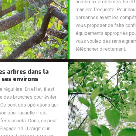
nombreux problèmes. En effet
manière fréquente. Pour nous
personnes ayant les compét
vous proposer de faire confi
équipements appropriés pour l
vous voulez des renseignem
téléphoner directement.
es arbres dans la
t ses environs
régulière. En effet, il est
ge des branches pour éviter
Ce sont des opérations qui
ison pour laquelle il est
fessionnels. Donc, on peut
lagage 14. Il s'agit d'un