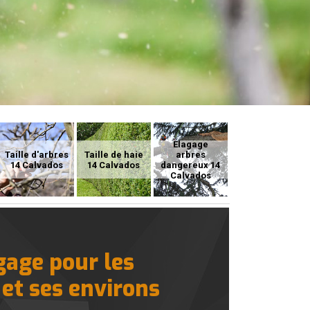
Elagage
Taille d'arbres
Taille de haie
arbres
14 Calvados
14 Calvados
dangereux 14
Calvados
gage pour les
 et ses environs