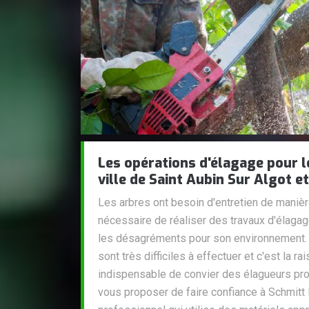
Les opérations d'élagage pour l
ville de Saint Aubin Sur Algot e
Les arbres ont besoin d'entretien de manière 
nécessaire de réaliser des travaux d'élaga
les désagréments pour son environnement. 
sont très difficiles à effectuer et c'est la ra
indispensable de convier des élagueurs pro
vous proposer de faire confiance à Schmitt E