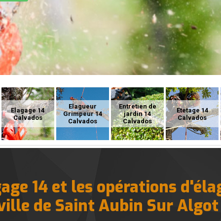
Elagueur
Entretien de
Elagage 14
Etetage 14
Grimpeur 14
jardin 14
Calvados
Calvados
Calvados
Calvados
age 14 et les opérations d'éla
ville de Saint Aubin Sur Algot