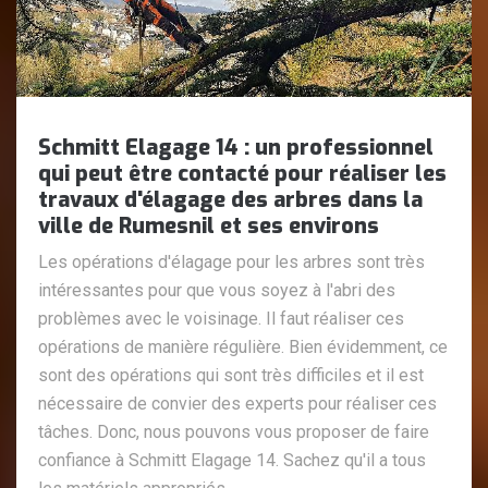
Schmitt Elagage 14 : un professionnel
qui peut être contacté pour réaliser les
travaux d'élagage des arbres dans la
ville de Rumesnil et ses environs
Les opérations d'élagage pour les arbres sont très
intéressantes pour que vous soyez à l'abri des
problèmes avec le voisinage. Il faut réaliser ces
opérations de manière régulière. Bien évidemment, ce
sont des opérations qui sont très difficiles et il est
nécessaire de convier des experts pour réaliser ces
tâches. Donc, nous pouvons vous proposer de faire
confiance à Schmitt Elagage 14. Sachez qu'il a tous