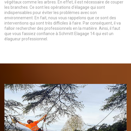
végétaux comme les arbres. En effet, il est nécessaire de couper
les branches. Ce sont les opérations d'élagage qui sont
indispensables pour éviter les problèmes avec son
environnement. En fait, nous vous rappelons que ce sont des
interventions qui sont très difficiles à faire. Par conséquent, il va
falloir rechercher des professionnels en la matière. Ainsi, il faut
que vous fassiez confiance à Schmitt Elagage 14 qui est un
élagueur professionnel.