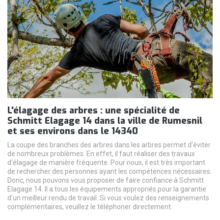
L'élagage des arbres : une spécialité de
Schmitt Elagage 14 dans la ville de Rumesnil
et ses environs dans le 14340
La coupe des branches des arbres dans les arbres permet d'éviter
de nombreux problèmes. En effet, il faut réaliser des travaux
d'élagage de manière fréquente. Pour nous, il est très important
de rechercher des personnes ayant les compétences nécessaires.
Donc, nous pouvons vous proposer de faire confiance à Schmitt
Elagage 14. Il a tous les équipements appropriés pour la garantie
d'un meilleur rendu de travail. Si vous voulez des renseignements
complémentaires, veuillez le téléphoner directement.