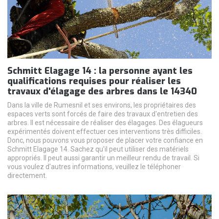
Schmitt Elagage 14 : la personne ayant les
qualifications requises pour réaliser les
travaux d'élagage des arbres dans le 14340
Dans la ville de Rumesnil et ses environs, les propriétaires des
espaces verts sont forcés de faire des travaux d'entretien des
arbres. Il est nécessaire de réaliser des élagages. Des élagueurs
expérimentés doivent effectuer ces interventions très difficiles.
Donc, nous pouvons vous proposer de placer votre confiance en
Schmitt Elagage 14. Sachez qu'il peut utiliser des matériels
appropriés. Il peut aussi garantir un meilleur rendu de travail. Si
vous voulez d'autres informations, veuillez le téléphoner
directement.