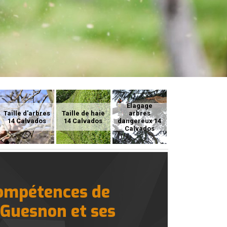
Elagage
Taille d'arbres
Taille de haie
arbres
14 Calvados
14 Calvados
dangereux 14
Calvados
compétences de
 Guesnon et ses