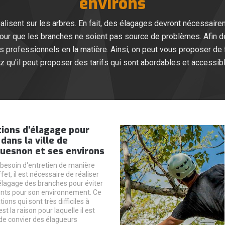
environs
alisent sur les arbres. En fait, des élagages devront nécessairem
our que les branches ne soient pas source de problèmes. Afin de
r des professionnels en la matière. Ainsi, on peut vous proposer de
z qu'il peut proposer des tarifs qui sont abordables et accessibl
ions d'élagage pour
dans la ville de
uesnon et ses environs
 besoin d'entretien de manière
fet, il est nécessaire de réaliser
élagage des branches pour éviter
nts pour son environnement. Ce
ions qui sont très difficiles à
st la raison pour laquelle il est
de convier des élagueurs