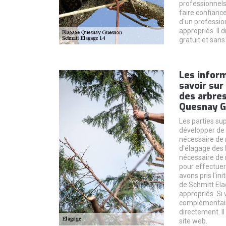
professionnels
faire confiance
d'un profession
appropriés. Il 
gratuit et san
Les inform
savoir sur
des arbres
Quesnay G
Les parties su
développer de m
nécessaire de 
d'élagage des b
nécessaire de 
pour effectuer
avons pris l'in
de Schmitt Ela
appropriés. Si
complémentaire
directement. Il
site web.