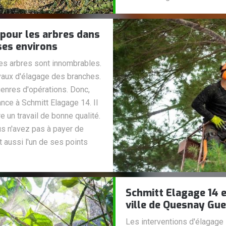
 pour les arbres dans
ses environs
les arbres sont innombrables.
ravaux d'élagage des branches.
genres d'opérations. Donc,
nce à Schmitt Elagage 14. Il
 un travail de bonne qualité.
us n'avez pas à payer de
t aussi l'un de ses points
Schmitt Elagage 14 e
ville de Quesnay Gue
Les interventions d'élagage 