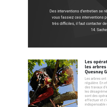
Des interventions d'entretien se ré
vous fassiez ces interventions p
très difficiles, il faut contacte
14. Sache
Les opérat
les arbres 
Quesnay G
Les arbres ont
régulière. En ef
des travaux d'
les désagréme
sont des opérat
effectuer et c'e
indispensable 