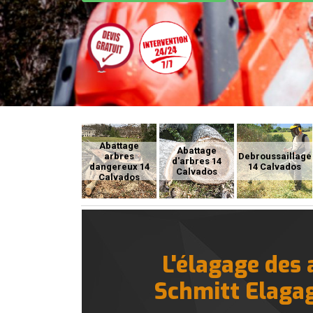
Abattage
Abattage
arbres
Debroussaillage
d'arbres 14
dangereux 14
14 Calvados
Calvados
Calvados
L'élagage des
Schmitt Elagag