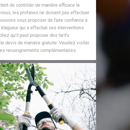
tent de contrôler de manière efficace la
 nous, les profanes ne doivent pas effectuer
pouvons vous proposer de faire confiance à
 élagueur qui a effectué ces interventions
hez qu'il peut proposer des tarifs
 le devis de manière gratuite. Veuillez visiter
r les renseignements complémentaires.