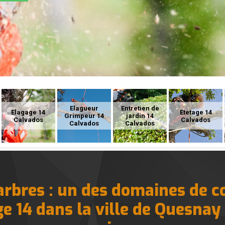
Elagueur
Entretien de
Elagage 14
Etetage 14
Grimpeur 14
jardin 14
Calvados
Calvados
Calvados
Calvados
 arbres : un des domaines de 
e 14 dans la ville de Quesnay