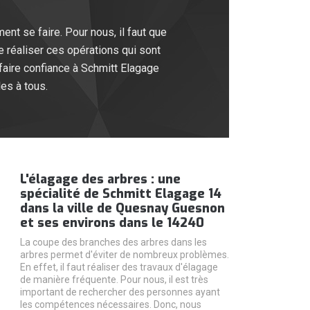
ent se faire. Pour nous, il faut que
 réaliser ces opérations qui sont
 faire confiance à Schmitt Elagage
es à tous.
L'élagage des arbres : une
spécialité de Schmitt Elagage 14
dans la ville de Quesnay Guesnon
et ses environs dans le 14240
La coupe des branches des arbres dans les
arbres permet d'éviter de nombreux problèmes.
En effet, il faut réaliser des travaux d'élagage
de manière fréquente. Pour nous, il est très
important de rechercher des personnes ayant
les compétences nécessaires. Donc, nous