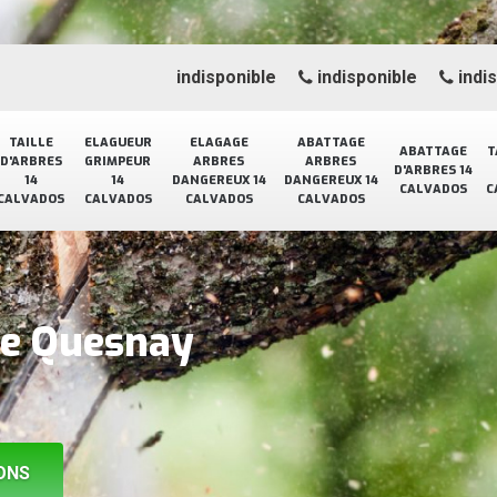
indisponible
indisponible
indi
TAILLE
ELAGUEUR
ELAGAGE
ABATTAGE
ABATTAGE
T
D'ARBRES
GRIMPEUR
ARBRES
ARBRES
D'ARBRES 14
14
14
DANGEREUX 14
DANGEREUX 14
CALVADOS
C
CALVADOS
CALVADOS
CALVADOS
CALVADOS
ge Quesnay
ONS