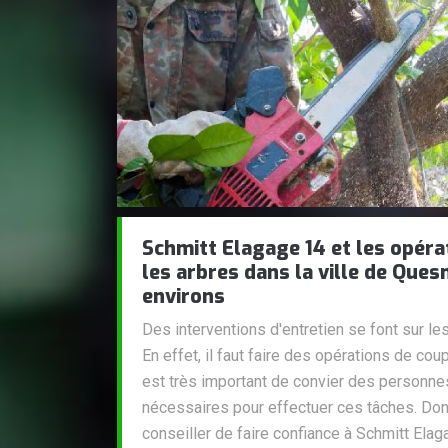
Schmitt Elagage 14 et les opéra
les arbres dans la ville de Que
environs
Des interventions d'entretien se font sur l
En effet, il faut faire des opérations de cou
est très important de convier des personn
nécessaires pour effectuer ces tâches. Do
conseiller de faire confiance à Schmitt Elag