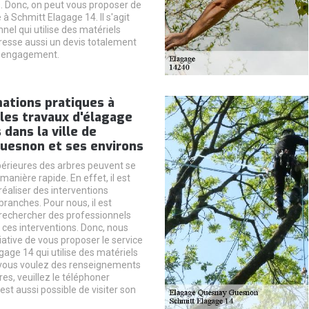
. Donc, on peut vous proposer de
 à Schmitt Elagage 14. Il s'agit
nel qui utilise des matériels
dresse aussi un devis totalement
s engagement.
ations pratiques à
 les travaux d'élagage
 dans la ville de
uesnon et ses environs
périeures des arbres peuvent se
anière rapide. En effet, il est
réaliser des interventions
ranches. Pour nous, il est
rechercher des professionnels
 ces interventions. Donc, nous
itiative de vous proposer le service
gage 14 qui utilise des matériels
 vous voulez des renseignements
s, veuillez le téléphoner
 est aussi possible de visiter son