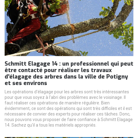
Schmitt Elagage 14 : un professionnel qui peut
être contacté pour réaliser les travaux
d'élagage des arbres dans la ville de Potigny
et ses environs
Les opérations d'élagage pour les arbres sont très intéressantes
pour que vous soyez à l'abri des problèmes avec le voisinage. Il
faut réaliser ces opérations de manière régulière. Bien
évidemment, ce sont des opérations qui sont très difficiles et il est
nécessaire de convier des experts pour réaliser ces tâches. Donc,
nous pouvons vous proposer de faire confiance à Schmitt Elagage
14. Sachez qu'il a tous les matériels appropriés.