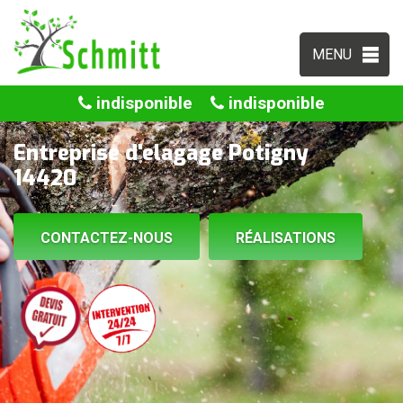
MENU
indisponible
indisponible
Entreprise d'elagage Potigny
14420
CONTACTEZ-NOUS
RÉALISATIONS