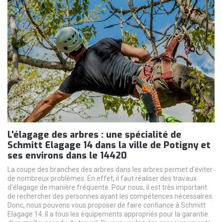
L'élagage des arbres : une spécialité de
Schmitt Elagage 14 dans la ville de Potigny et
ses environs dans le 14420
La coupe des branches des arbres dans les arbres permet d'éviter
de nombreux problèmes. En effet, il faut réaliser des travaux
d'élagage de manière fréquente. Pour nous, il est très important
de rechercher des personnes ayant les compétences nécessaires.
Donc, nous pouvons vous proposer de faire confiance à Schmitt
Elagage 14. Il a tous les équipements appropriés pour la garantie