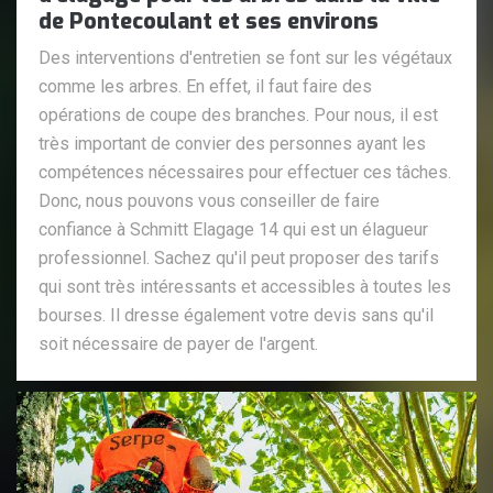
de Pontecoulant et ses environs
Des interventions d'entretien se font sur les végétaux
comme les arbres. En effet, il faut faire des
opérations de coupe des branches. Pour nous, il est
très important de convier des personnes ayant les
compétences nécessaires pour effectuer ces tâches.
Donc, nous pouvons vous conseiller de faire
confiance à Schmitt Elagage 14 qui est un élagueur
professionnel. Sachez qu'il peut proposer des tarifs
qui sont très intéressants et accessibles à toutes les
bourses. Il dresse également votre devis sans qu'il
soit nécessaire de payer de l'argent.