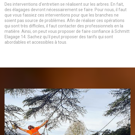
Des interventions d'entretien se réalisent sur les arbres. En fait,
des élagages devront nécessairement se faire. Pour nous, il faut
que vous fassiez ces interventions pour que les branches ne
soient pas source de problèmes. Afin de réaliser ces opérations
qui sont très difficiles, il faut contacter des professionnels en la
matière. Ainsi, on peut vous proposer de faire confiance à Schmitt
Elagage 14. Sachez qu'il peut proposer des tarifs qui sont
abordables et accessibles à tous.