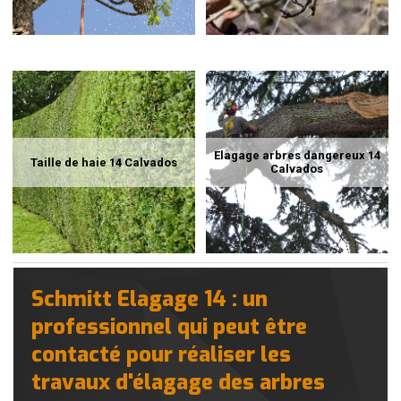
Elagage arbres dangereux 14
Taille de haie 14 Calvados
Calvados
Schmitt Elagage 14 : un
professionnel qui peut être
contacté pour réaliser les
travaux d'élagage des arbres