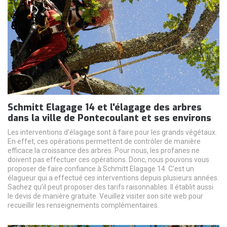
Schmitt Elagage 14 et l'élagage des arbres
dans la ville de Pontecoulant et ses environs
Les interventions d'élagage sont à faire pour les grands végétaux.
En effet, ces opérations permettent de contrôler de manière
efficace la croissance des arbres. Pour nous, les profanes ne
doivent pas effectuer ces opérations. Donc, nous pouvons vous
proposer de faire confiance à Schmitt Elagage 14. C'est un
élagueur qui a effectué ces interventions depuis plusieurs années.
Sachez qu'il peut proposer des tarifs raisonnables. Il établit aussi
le devis de manière gratuite. Veuillez visiter son site web pour
recueillir les renseignements complémentaires.