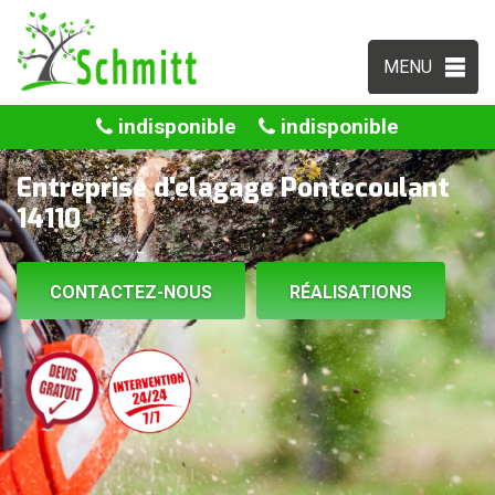
MENU
indisponible
indisponible
Entreprise d'elagage Pontecoulant
14110
CONTACTEZ-NOUS
RÉALISATIONS