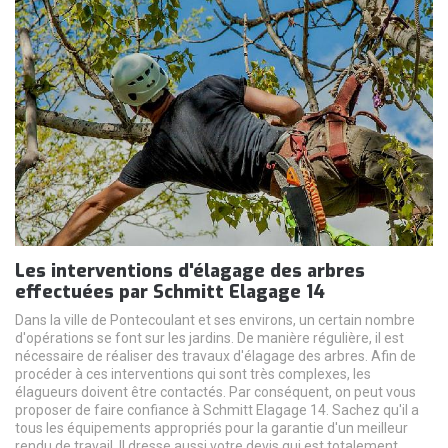
Les interventions d'élagage des arbres
effectuées par Schmitt Elagage 14
Dans la ville de Pontecoulant et ses environs, un certain nombre
d'opérations se font sur les jardins. De manière régulière, il est
nécessaire de réaliser des travaux d'élagage des arbres. Afin de
procéder à ces interventions qui sont très complexes, les
élagueurs doivent être contactés. Par conséquent, on peut vous
proposer de faire confiance à Schmitt Elagage 14. Sachez qu'il a
tous les équipements appropriés pour la garantie d'un meilleur
rendu de travail. Il dresse aussi votre devis qui est totalement