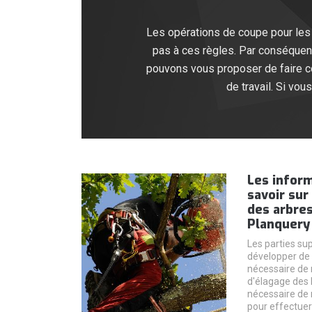
Les opérations de coupe pour les p
pas à ces règles. Par conséquent
pouvons vous proposer de faire co
de travail. Si vo
Les inform
savoir sur
des arbres
Planquery 
Les parties su
développer de m
nécessaire de 
d'élagage des b
nécessaire de 
pour effectuer