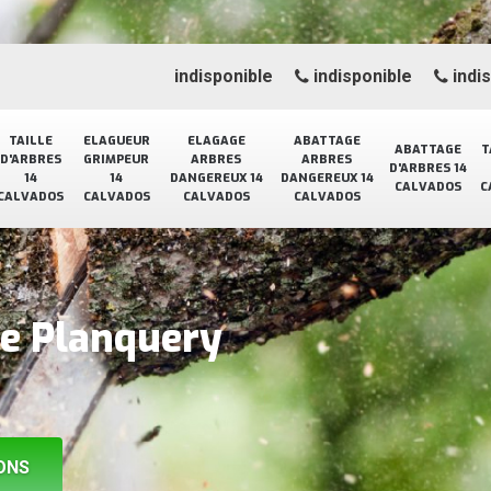
indisponible
indisponible
indi
TAILLE
ELAGUEUR
ELAGAGE
ABATTAGE
ABATTAGE
T
D'ARBRES
GRIMPEUR
ARBRES
ARBRES
D'ARBRES 14
14
14
DANGEREUX 14
DANGEREUX 14
CALVADOS
C
CALVADOS
CALVADOS
CALVADOS
CALVADOS
ge Planquery
ONS