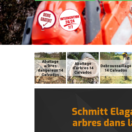
Abattage
Abattage
arbres
Debroussaillage
d'arbres 14
dangereux 14
14 Calvados
Calvados
Calvados
Schmitt Elaga
arbres dans l