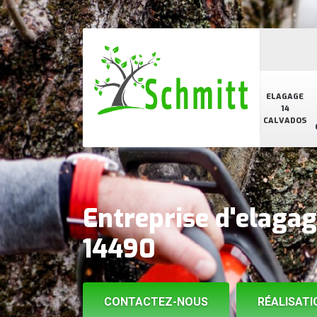
ELAGAGE
14
CALVADOS
Entreprise d'elaga
14490
CONTACTEZ-NOUS
RÉALISATI