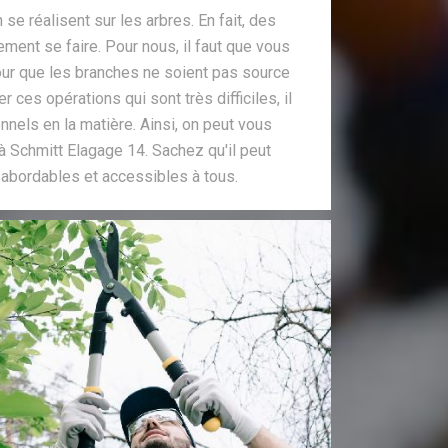
 se réalisent sur les arbres. En fait, des
ent se faire. Pour nous, il faut que vous
our que les branches ne soient pas source
r ces opérations qui sont très difficiles, il
nnels en la matière. Ainsi, on peut vous
à Schmitt Elagage 14. Sachez qu'il peut
 abordables et accessibles à tous.