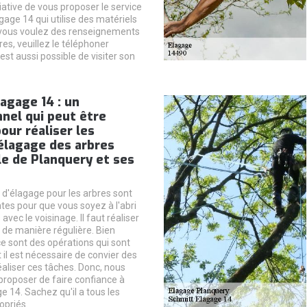
itiative de vous proposer le service
gage 14 qui utilise des matériels
 vous voulez des renseignements
s, veuillez le téléphoner
 est aussi possible de visiter son
agage 14 : un
nel qui peut être
our réaliser les
élagage des arbres
lle de Planquery et ses
 d'élagage pour les arbres sont
tes pour que vous soyez à l'abri
vec le voisinage. Il faut réaliser
 de manière régulière. Bien
 sont des opérations qui sont
et il est nécessaire de convier des
éaliser ces tâches. Donc, nous
roposer de faire confiance à
 14. Sachez qu'il a tous les
opriés.