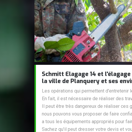
Schmitt Elagage 14 et l'élagage
la ville de Planquery et ses env
Les opérations qui permettent d'entretenir 
En fait, il est nécessaire de réaliser des t
Il peut être très dangereux de réaliser ces 
nous pouvons vous proposer de faire confia
a tous les équipements appropriés pour faire
Sachez qu'il peut dresser votre devis et vo