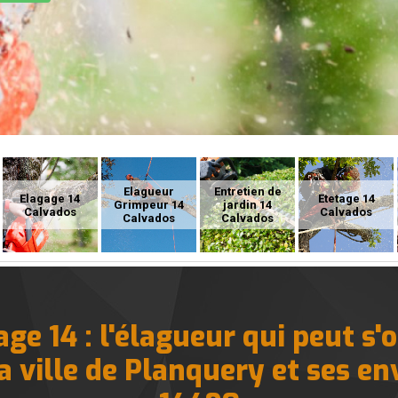
Elagueur
Entretien de
Elagage 14
Etetage 14
Grimpeur 14
jardin 14
Calvados
Calvados
Calvados
Calvados
ge 14 : l'élagueur qui peut s'
a ville de Planquery et ses en