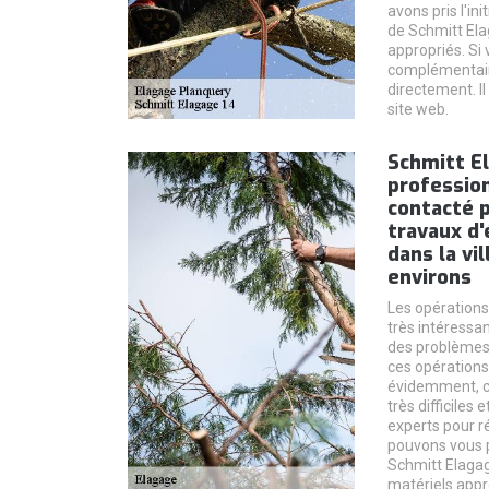
avons pris l'in
de Schmitt Ela
appropriés. Si
complémentaire
directement. Il
site web.
Schmitt El
profession
contacté p
travaux d'
dans la vi
environs
Les opérations
très intéressan
des problèmes a
ces opérations
évidemment, ce
très difficiles 
experts pour r
pouvons vous p
Schmitt Elagage
matériels appr