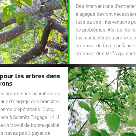
Des interventions d'entretien
élagages devront nécessairem
fassiez ces interventions p
de problèmes. Afin de réalise
faut contacter des professio
proposer de faire confiance 
proposer des tarifs qui sont
 pour les arbres dans
irons
les arbres sont innombrables.
ravaux d'élagage des branches.
genres d'opérations. Donc,
nce à Schmitt Elagage 14. Il
 un travail de bonne qualité.
us n'avez pas à payer de