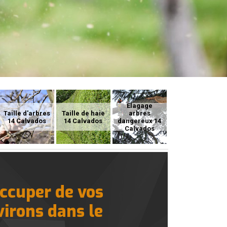
Elagage
Taille d'arbres
Taille de haie
arbres
14 Calvados
14 Calvados
dangereux 14
Calvados
occuper de vos
virons dans le