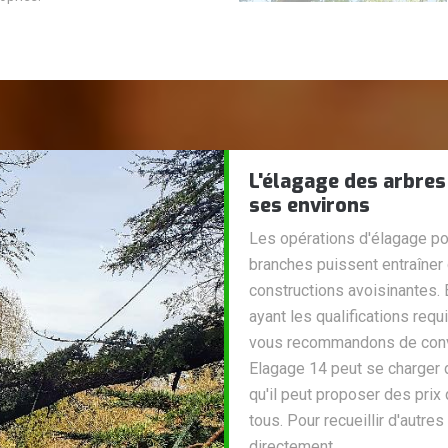
L'élagage des arbres
ses environs
Les opérations d'élagage pou
branches puissent entraîner 
constructions avoisinantes. 
ayant les qualifications req
vous recommandons de convie
Elagage 14 peut se charger 
qu'il peut proposer des prix
tous. Pour recueillir d'autre
directement.