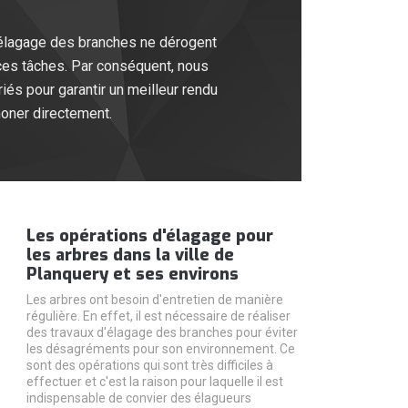
d'élagage des branches ne dérogent
 ces tâches. Par conséquent, nous
és pour garantir un meilleur rendu
honer directement.
Les opérations d'élagage pour
les arbres dans la ville de
Planquery et ses environs
Les arbres ont besoin d'entretien de manière
régulière. En effet, il est nécessaire de réaliser
des travaux d'élagage des branches pour éviter
les désagréments pour son environnement. Ce
sont des opérations qui sont très difficiles à
effectuer et c'est la raison pour laquelle il est
indispensable de convier des élagueurs