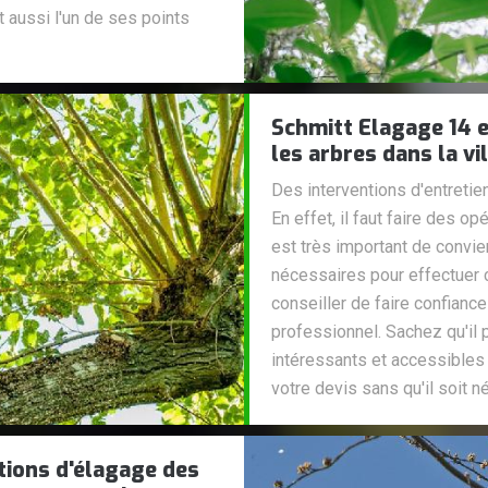
t aussi l'un de ses points
Schmitt Elagage 14 e
les arbres dans la vi
Des interventions d'entretie
En effet, il faut faire des o
est très important de convi
nécessaires pour effectuer
conseiller de faire confianc
professionnel. Sachez qu'il 
intéressants et accessibles
votre devis sans qu'il soit n
tions d'élagage des