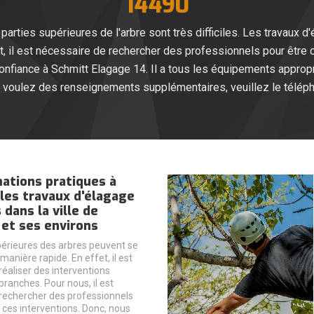
14490
arties supérieures de l'arbre sont très difficiles. Les travaux 
, il est nécessaire de rechercher des professionnels pour être
nfiance à Schmitt Elagage 14. Il a tous les équipements appropri
us voulez des renseignements supplémentaires, veuillez le télép
ations pratiques à
 les travaux d'élagage
 dans la ville de
et ses environs
périeures des arbres peuvent se
anière rapide. En effet, il est
réaliser des interventions
ranches. Pour nous, il est
rechercher des professionnels
 ces interventions. Donc, nous