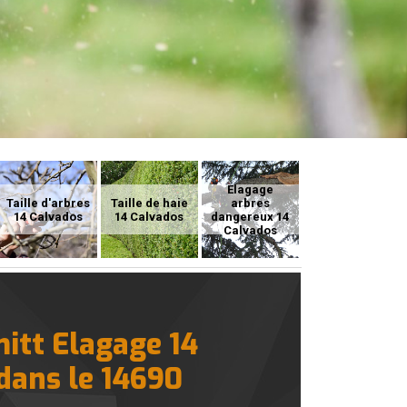
Elagage
Taille d'arbres
Taille de haie
arbres
14 Calvados
14 Calvados
dangereux 14
Calvados
mitt Elagage 14
 dans le 14690