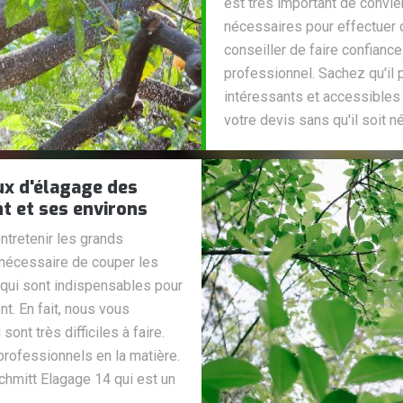
est très important de convi
nécessaires pour effectuer
conseiller de faire confianc
professionnel. Sachez qu'il 
intéressants et accessibles
votre devis sans qu'il soit n
ux d'élagage des
nt et ses environs
ntretenir les grands
 nécessaire de couper les
 qui sont indispensables pour
t. En fait, nous vous
ont très difficiles à faire.
 professionnels en la matière.
Schmitt Elagage 14 qui est un