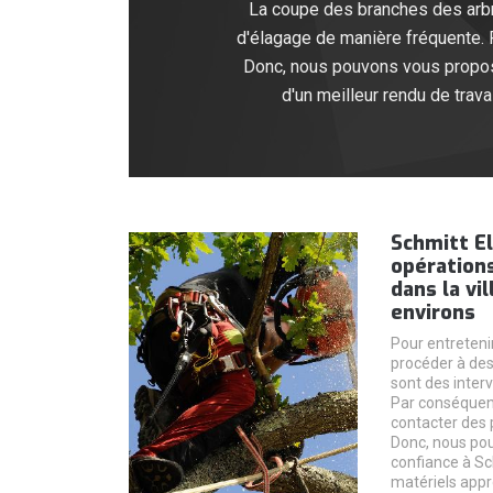
La coupe des branches des arbre
d'élagage de manière fréquente. 
Donc, nous pouvons vous propose
d'un meilleur rendu de trav
Schmitt El
opérations
dans la vi
environs
Pour entretenir
procéder à des
sont des interve
Par conséquent
contacter des 
Donc, nous pou
confiance à Sch
matériels appr