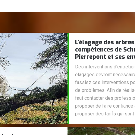
L'élagage des arbres
compétences de Schmi
Pierrepont et ses en
Des interventions d'entretien
élagages devront nécessairem
fassiez ces interventions p
de problèmes. Afin de réalise
faut contacter des professio
proposer de faire confiance 
proposer des tarifs qui sont