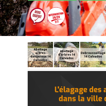
Abattage
Abattage
arbres
Debroussaillage
d'arbres 14
dangereux 14
14 Calvados
Calvados
Calvados
L'élagage des 
dans la ville