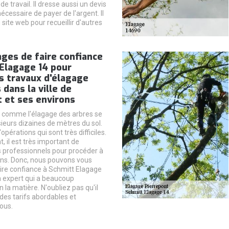
de travail. Il dresse aussi un devis
nécessaire de payer de l'argent. Il
n site web pour recueillir d'autres
ges de faire confiance
Elagage 14 pour
es travaux d'élagage
 dans la ville de
 et ses environs
 comme l'élagage des arbres se
sieurs dizaines de mètres du sol.
d'opérations qui sont très difficiles.
 il est très important de
 professionnels pour procéder à
ons. Donc, nous pouvons vous
ire confiance à Schmitt Elagage
'un expert qui a beaucoup
 la matière. N'oubliez pas qu'il
des tarifs abordables et
ous.