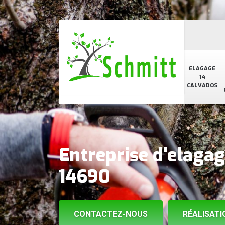
ELAGAGE
14
CALVADOS
Entreprise d'elaga
14690
CONTACTEZ-NOUS
RÉALISATI