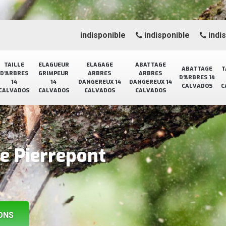
indisponible
indisponible
indi
TAILLE
ELAGUEUR
ELAGAGE
ABATTAGE
ABATTAGE
T
D'ARBRES
GRIMPEUR
ARBRES
ARBRES
D'ARBRES 14
14
14
DANGEREUX 14
DANGEREUX 14
CALVADOS
C
CALVADOS
CALVADOS
CALVADOS
CALVADOS
ge Pierrepont
ONS