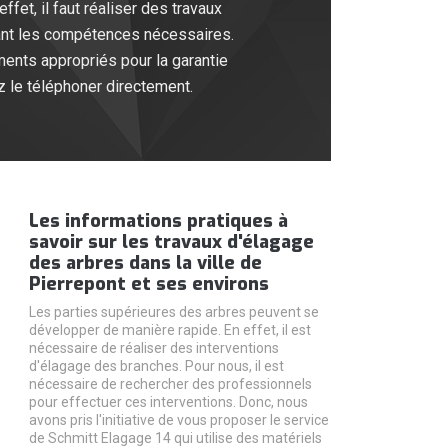
et, il faut réaliser des travaux
yant les compétences nécessaires.
ents appropriés pour la garantie
z le téléphoner directement.
Les informations pratiques à
savoir sur les travaux d'élagage
des arbres dans la ville de
Pierrepont et ses environs
Les parties supérieures des arbres peuvent se
développer de manière rapide. En effet, il est
nécessaire de réaliser des interventions
d'élagage des branches. Pour nous, il est
nécessaire de rechercher des professionnels
pour effectuer ces interventions. Donc, nous
avons pris l'initiative de vous proposer le service
de Schmitt Elagage 14 qui utilise des matériels