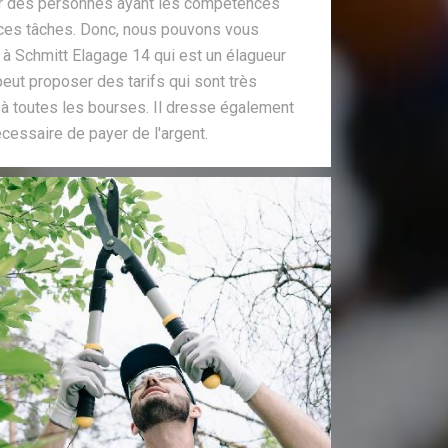
er des personnes ayant les compétences
 ces tâches. Donc, nous pouvons vous
e à Schmitt Elagage 14 qui est un élagueur
peut proposer des tarifs qui sont très
 à toutes les bourses. Il dresse également
écessaire de payer de l'argent.