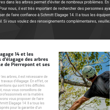
s dans les arbres permet d'éviter de nombreux problèmes. En eff
Pour nous, il est très important de rechercher des personnes a
r de faire confiance à Schmitt Elagage 14. Il a tous les équipem
ail. Si vous voulez des renseignements complémentaires, veuille
agage 14 et les
 d'élagage des arbres
lle de Pierrepont et ses
 les arbres, il est nécessaire de
 travaux d'élagage. En effet, ce
ntions qui sont très difficiles.
, nous vous conseillons de
professionnels en la matière.
vons vous proposer de faire
mitt Elagage 14. Il a tous les
opriés pour la garantie d'un