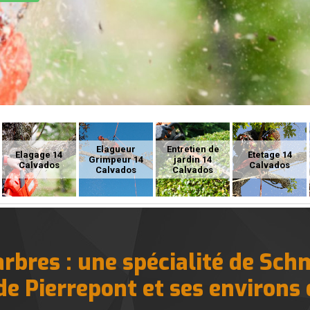
Elagueur
Entretien de
Elagage 14
Etetage 14
Grimpeur 14
jardin 14
Calvados
Calvados
Calvados
Calvados
arbres : une spécialité de Sch
 de Pierrepont et ses environs