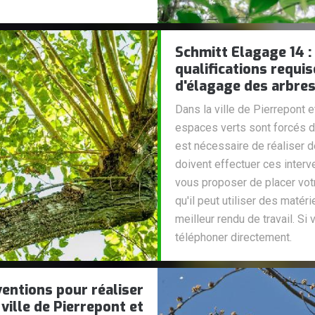
Schmitt Elagage 14 :
qualifications requis
d'élagage des arbres
Dans la ville de Pierrepont e
espaces verts sont forcés de
est nécessaire de réaliser
doivent effectuer ces interv
vous proposer de placer vot
qu'il peut utiliser des matéri
meilleur rendu de travail. Si
téléphoner directement.
ventions pour réaliser
ville de Pierrepont et