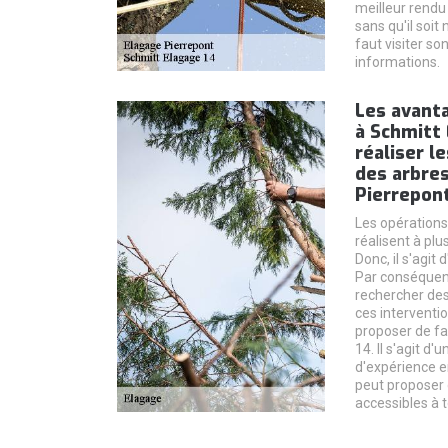
meilleur rendu 
sans qu'il soit 
faut visiter so
informations.
Les avanta
à Schmitt 
réaliser l
des arbres
Pierrepont
Les opérations
réalisent à plu
Donc, il s'agit 
Par conséquent,
rechercher des
ces interventi
proposer de fa
14. Il s'agit d
d'expérience en
peut proposer 
accessibles à t