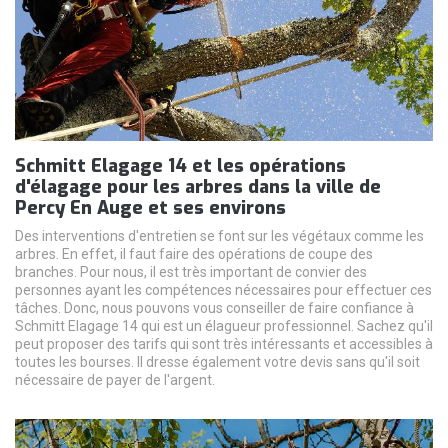
Schmitt Elagage 14 et les opérations
d'élagage pour les arbres dans la ville de
Percy En Auge et ses environs
Des interventions d'entretien se font sur les végétaux comme les
arbres. En effet, il faut faire des opérations de coupe des
branches. Pour nous, il est très important de convier des
personnes ayant les compétences nécessaires pour effectuer ces
tâches. Donc, nous pouvons vous conseiller de faire confiance à
Schmitt Elagage 14 qui est un élagueur professionnel. Sachez qu'il
peut proposer des tarifs qui sont très intéressants et accessibles à
toutes les bourses. Il dresse également votre devis sans qu'il soit
nécessaire de payer de l'argent.