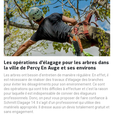
Les opérations d'élagage pour les arbres dans
la ville de Percy En Auge et ses environs
Les arbres ont besoin d'entretien de manière régulière. En effet, il
est nécessaire de réaliser des travaux d'élagage des branches
pour éviter les désagréments pour son environnement. Ce sont
des opérations qui sont très difficiles à effectuer et c'est la raison
pour laquelle il est indispensable de convier des élagueurs
professionnels. Donc, on peut vous proposer de faire confiance à
Schmitt Elagage 14. Il s'agit d'un professionnel qui utilise des
matériels appropriés. Il dresse aussi un devis totalement gratuit et
sans engagement.