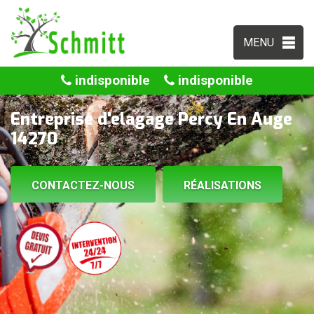
MENU
indisponible
indisponible
Entreprise d'elagage Percy En Auge
14270
CONTACTEZ-NOUS
RÉALISATIONS