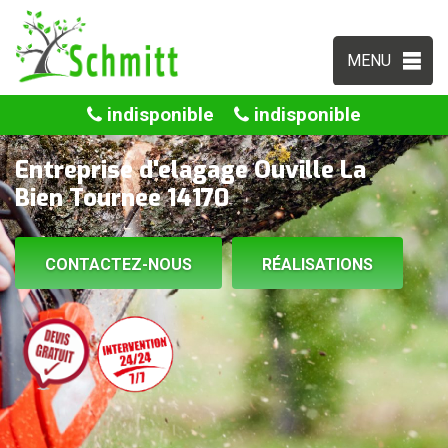
MENU
indisponible
indisponible
Entreprise d'elagage Ouville La
Bien Tournee 14170
CONTACTEZ-NOUS
RÉALISATIONS