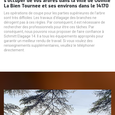
s'occuper de vos arbres dans la ville de Ouville
La Bien Tournee et ses environs dans le 14170
Les opérations de coupe pour les parties supérieures de l'arbre
sont très difficiles. Les travaux d'élagage des branches ne
dérogent pas à ces règles. Par conséquent, il est nécessaire de
rechercher des professionnels pour être ces tâches. Par
conséquent, nous pouvons vous proposer de faire confiance à
Schmitt Elagage 14. Il a tous les équipements appropriés pour
garantir un meilleur rendu de travail. Si vous voulez des
renseignements supplémentaires, veuillez le téléphoner
directement.