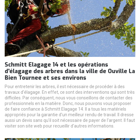
Schmitt Elagage 14 et les opérations
d'élagage des arbres dans la ville de Ouville La
Bien Tournee et ses environs
Pour entretenir les arbres, il est nécessaire de procéder à des
travaux d'élagage. En effet, ce sont des interventions qui sont très
difficiles. Par conséquent, nous vous conseillons de contacter des
professionnels en la matière. Donc, nous pouvons vous proposer
de faire confiance à Schmitt Elagage 14. Il a tous les matériels
appropriés pour la garantie d'un meilleur rendu de travail. Il dresse
aussi un devis sans qu'il soit nécessaire de payer de l'argent. Il faut
visiter son site web pour recueillir d'autres informations.