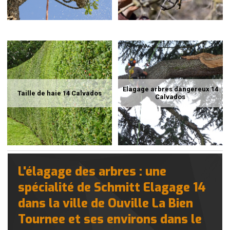
Elagage arbres dangereux 14
Taille de haie 14 Calvados
Calvados
L'élagage des arbres : une
spécialité de Schmitt Elagage 14
dans la ville de Ouville La Bien
Tournee et ses environs dans le