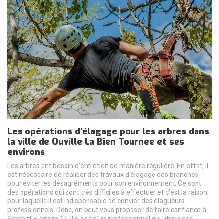
Les opérations d'élagage pour les arbres dans
la ville de Ouville La Bien Tournee et ses
environs
Les arbres ont besoin d'entretien de manière régulière. En effet, il
est nécessaire de réaliser des travaux d'élagage des branches
pour éviter les désagréments pour son environnement. Ce sont
des opérations qui sont très difficiles à effectuer et c'est la raison
pour laquelle il est indispensable de convier des élagueurs
professionnels. Donc, on peut vous proposer de faire confiance à
Schmitt Elagage 14. Il s'agit d'un professionnel qui utilise des