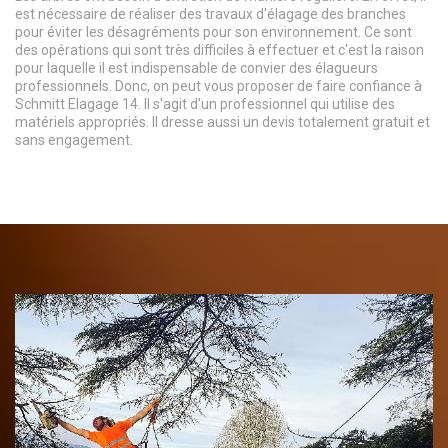
est nécessaire de réaliser des travaux d'élagage des branches
pour éviter les désagréments pour son environnement. Ce sont
des opérations qui sont très difficiles à effectuer et c'est la raison
pour laquelle il est indispensable de convier des élagueurs
professionnels. Donc, on peut vous proposer de faire confiance à
Schmitt Elagage 14. Il s'agit d'un professionnel qui utilise des
matériels appropriés. Il dresse aussi un devis totalement gratuit et
sans engagement.