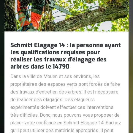
Schmitt Elagage 14 : la personne ayant
les qualifications requises pour
réaliser les travaux d'élagage des
arbres dans le 14790
Dans la ville de Mouen et ses environs, les
propriétaires des espaces verts sont forcés de faire
des travaux d'entretien des arbres. Il est nécessaire
de réaliser des élagages. Des élagueurs
expérimentés doivent effectuer ces interventions
très difficiles. Donc, nous pouvons vous proposer de
placer votre confiance en Schmitt Elagage 14. Sachez
qu'il peut utiliser des matériels appropriés. Il peut