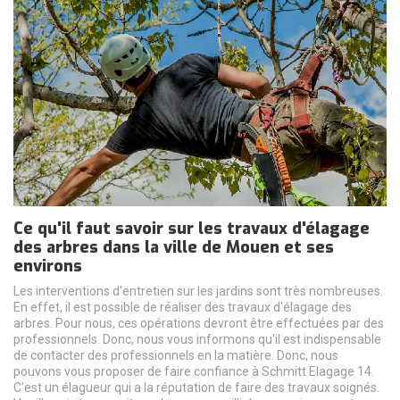
Ce qu'il faut savoir sur les travaux d'élagage
des arbres dans la ville de Mouen et ses
environs
Les interventions d'entretien sur les jardins sont très nombreuses.
En effet, il est possible de réaliser des travaux d'élagage des
arbres. Pour nous, ces opérations devront être effectuées par des
professionnels. Donc, nous vous informons qu'il est indispensable
de contacter des professionnels en la matière. Donc, nous
pouvons vous proposer de faire confiance à Schmitt Elagage 14.
C'est un élagueur qui a la réputation de faire des travaux soignés.