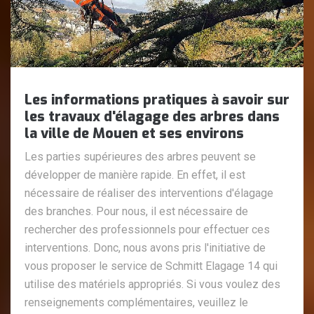
Les informations pratiques à savoir sur
les travaux d'élagage des arbres dans
la ville de Mouen et ses environs
Les parties supérieures des arbres peuvent se
développer de manière rapide. En effet, il est
nécessaire de réaliser des interventions d'élagage
des branches. Pour nous, il est nécessaire de
rechercher des professionnels pour effectuer ces
interventions. Donc, nous avons pris l'initiative de
vous proposer le service de Schmitt Elagage 14 qui
utilise des matériels appropriés. Si vous voulez des
renseignements complémentaires, veuillez le