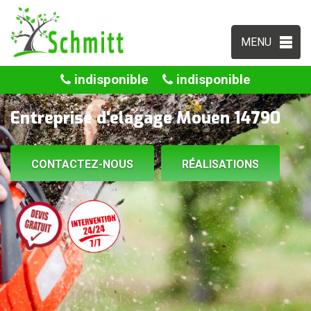
MENU
indisponible
indisponible
Entreprise d'elagage Mouen 14790
CONTACTEZ-NOUS
RÉALISATIONS