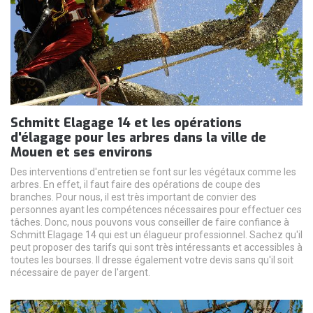
Schmitt Elagage 14 et les opérations
d'élagage pour les arbres dans la ville de
Mouen et ses environs
Des interventions d'entretien se font sur les végétaux comme les
arbres. En effet, il faut faire des opérations de coupe des
branches. Pour nous, il est très important de convier des
personnes ayant les compétences nécessaires pour effectuer ces
tâches. Donc, nous pouvons vous conseiller de faire confiance à
Schmitt Elagage 14 qui est un élagueur professionnel. Sachez qu'il
peut proposer des tarifs qui sont très intéressants et accessibles à
toutes les bourses. Il dresse également votre devis sans qu'il soit
nécessaire de payer de l'argent.