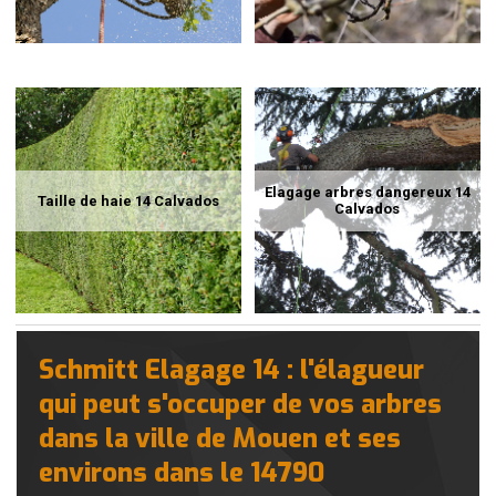
Elagage arbres dangereux 14
Taille de haie 14 Calvados
Calvados
Schmitt Elagage 14 : l'élagueur
qui peut s'occuper de vos arbres
dans la ville de Mouen et ses
environs dans le 14790