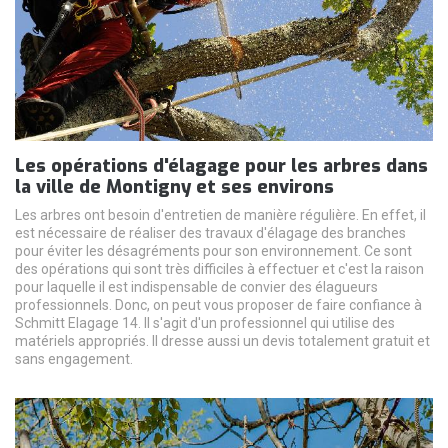
Les opérations d'élagage pour les arbres dans
la ville de Montigny et ses environs
Les arbres ont besoin d'entretien de manière régulière. En effet, il
est nécessaire de réaliser des travaux d'élagage des branches
pour éviter les désagréments pour son environnement. Ce sont
des opérations qui sont très difficiles à effectuer et c'est la raison
pour laquelle il est indispensable de convier des élagueurs
professionnels. Donc, on peut vous proposer de faire confiance à
Schmitt Elagage 14. Il s'agit d'un professionnel qui utilise des
matériels appropriés. Il dresse aussi un devis totalement gratuit et
sans engagement.