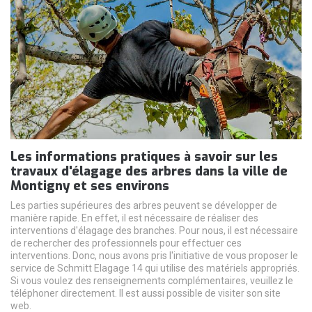
Les informations pratiques à savoir sur les
travaux d'élagage des arbres dans la ville de
Montigny et ses environs
Les parties supérieures des arbres peuvent se développer de
manière rapide. En effet, il est nécessaire de réaliser des
interventions d'élagage des branches. Pour nous, il est nécessaire
de rechercher des professionnels pour effectuer ces
interventions. Donc, nous avons pris l'initiative de vous proposer le
service de Schmitt Elagage 14 qui utilise des matériels appropriés.
Si vous voulez des renseignements complémentaires, veuillez le
téléphoner directement. Il est aussi possible de visiter son site
web.