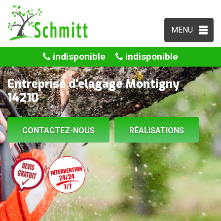
MENU
indisponible
indisponible
Entreprise d'elagage Montigny
14210
CONTACTEZ-NOUS
RÉALISATIONS