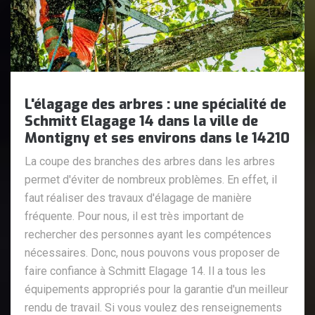
L'élagage des arbres : une spécialité de
Schmitt Elagage 14 dans la ville de
Montigny et ses environs dans le 14210
La coupe des branches des arbres dans les arbres
permet d'éviter de nombreux problèmes. En effet, il
faut réaliser des travaux d'élagage de manière
fréquente. Pour nous, il est très important de
rechercher des personnes ayant les compétences
nécessaires. Donc, nous pouvons vous proposer de
faire confiance à Schmitt Elagage 14. Il a tous les
équipements appropriés pour la garantie d'un meilleur
rendu de travail. Si vous voulez des renseignements