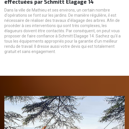
effectuées par Schmitt Elagage 14
Dans la ville de Mathieu et ses environs, un certain nombre
d'opérations se font sur les jardins. De manière régulière, il est
nécessaire de réaliser des travaux d'élagage des arbres. Afin de
procéder à ces interventions qui sont très complexes, les
élagueurs doivent être contactés. Par conséquent, on peut vous
proposer de faire confiance à Schmitt Elagage 14. Sachez qu'il a
tous les équipements appropriés pour la garantie d'un meilleur
rendu de travail. Il dresse aussi votre devis qui est totalement
gratuit et sans engagement.