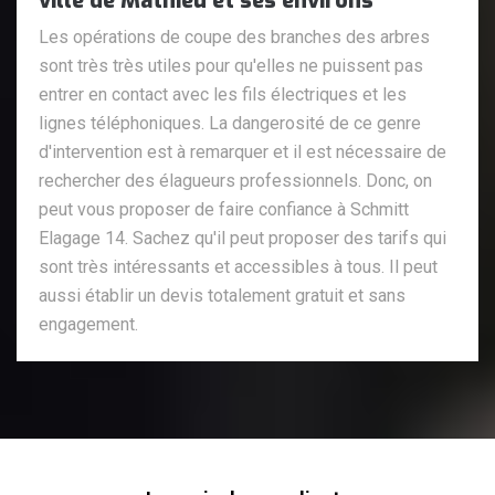
ville de Mathieu et ses environs
Les opérations de coupe des branches des arbres
sont très très utiles pour qu'elles ne puissent pas
entrer en contact avec les fils électriques et les
lignes téléphoniques. La dangerosité de ce genre
d'intervention est à remarquer et il est nécessaire de
rechercher des élagueurs professionnels. Donc, on
peut vous proposer de faire confiance à Schmitt
Elagage 14. Sachez qu'il peut proposer des tarifs qui
sont très intéressants et accessibles à tous. Il peut
aussi établir un devis totalement gratuit et sans
engagement.