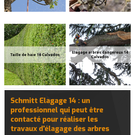
Elagage arbres dangereux 14
Taille de haie 14 Calvados
Calvados
Schmitt Elagage 14 : un
professionnel qui peut être
contacté pour réaliser les
travaux d'élagage des arbres