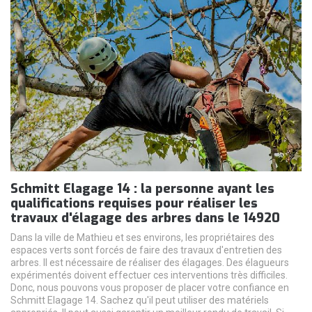
Schmitt Elagage 14 : la personne ayant les
qualifications requises pour réaliser les
travaux d'élagage des arbres dans le 14920
Dans la ville de Mathieu et ses environs, les propriétaires des
espaces verts sont forcés de faire des travaux d'entretien des
arbres. Il est nécessaire de réaliser des élagages. Des élagueurs
expérimentés doivent effectuer ces interventions très difficiles.
Donc, nous pouvons vous proposer de placer votre confiance en
Schmitt Elagage 14. Sachez qu'il peut utiliser des matériels