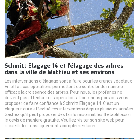
Schmitt Elagage 14 et l'élagage des arbres
dans la ville de Mathieu et ses environs
Les interventions d'élagage sont à faire pour les grands végétaux.
En effet, ces opérations permettent de contrôler de manière
efficace la croissance des arbres. Pour nous, les profanes ne
doivent pas effectuer ces opérations. Donc, nous pouvons vous
proposer de faire confiance à Schmitt Elagage 14. C'est un
élagueur qui a effectué ces interventions depuis plusieurs années.
Sachez qu'il peut proposer des tarifs raisonnables. Il établit aussi
le devis de manière gratuite. Veuillez visiter son site web pour
recueillir les renseignements complémentaires.