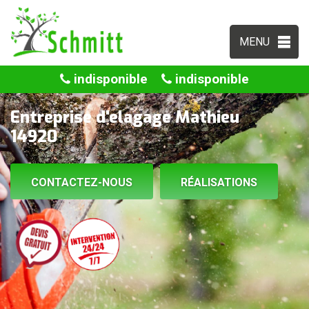
MENU
indisponible
indisponible
Entreprise d'elagage Mathieu
14920
CONTACTEZ-NOUS
RÉALISATIONS