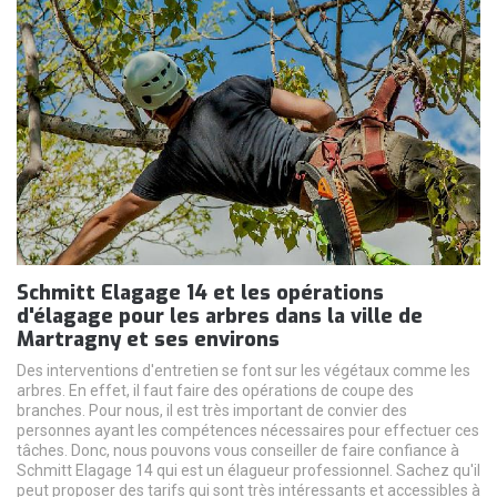
Schmitt Elagage 14 et les opérations
d'élagage pour les arbres dans la ville de
Martragny et ses environs
Des interventions d'entretien se font sur les végétaux comme les
arbres. En effet, il faut faire des opérations de coupe des
branches. Pour nous, il est très important de convier des
personnes ayant les compétences nécessaires pour effectuer ces
tâches. Donc, nous pouvons vous conseiller de faire confiance à
Schmitt Elagage 14 qui est un élagueur professionnel. Sachez qu'il
peut proposer des tarifs qui sont très intéressants et accessibles à