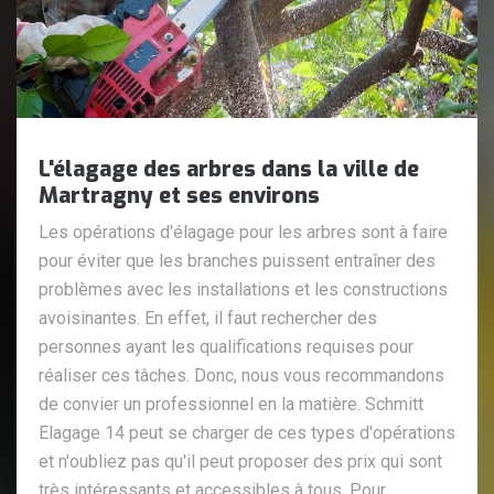
L'élagage des arbres dans la ville de
Martragny et ses environs
Les opérations d'élagage pour les arbres sont à faire
pour éviter que les branches puissent entraîner des
problèmes avec les installations et les constructions
avoisinantes. En effet, il faut rechercher des
personnes ayant les qualifications requises pour
réaliser ces tâches. Donc, nous vous recommandons
de convier un professionnel en la matière. Schmitt
Elagage 14 peut se charger de ces types d'opérations
et n'oubliez pas qu'il peut proposer des prix qui sont
très intéressants et accessibles à tous. Pour