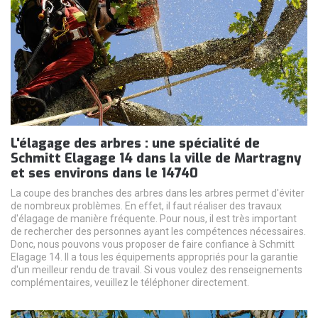
L'élagage des arbres : une spécialité de
Schmitt Elagage 14 dans la ville de Martragny
et ses environs dans le 14740
La coupe des branches des arbres dans les arbres permet d'éviter
de nombreux problèmes. En effet, il faut réaliser des travaux
d'élagage de manière fréquente. Pour nous, il est très important
de rechercher des personnes ayant les compétences nécessaires.
Donc, nous pouvons vous proposer de faire confiance à Schmitt
Elagage 14. Il a tous les équipements appropriés pour la garantie
d'un meilleur rendu de travail. Si vous voulez des renseignements
complémentaires, veuillez le téléphoner directement.