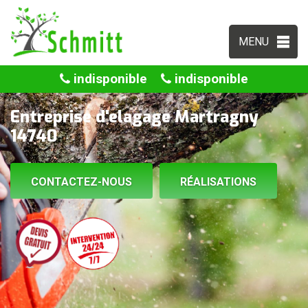
MENU
indisponible
indisponible
Entreprise d'elagage Martragny
14740
CONTACTEZ-NOUS
RÉALISATIONS