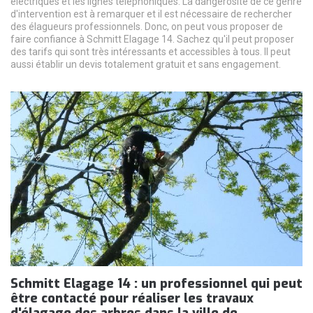
électriques et les lignes téléphoniques. La dangerosité de ce genre
d'intervention est à remarquer et il est nécessaire de rechercher
des élagueurs professionnels. Donc, on peut vous proposer de
faire confiance à Schmitt Elagage 14. Sachez qu'il peut proposer
des tarifs qui sont très intéressants et accessibles à tous. Il peut
aussi établir un devis totalement gratuit et sans engagement.
Schmitt Elagage 14 : un professionnel qui peut
être contacté pour réaliser les travaux
d'élagage des arbres dans la ville de