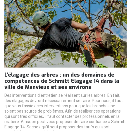
L'élagage des arbres : un des domaines de
compétences de Schmitt Elagage 14 dans la
ville de Manvieux et ses environs
Des interventions d'entretien se réalisent sur les arbres. En fait,
des élagages devront nécessairement se faire. Pour nous, il faut
que vous fassiez ces interventions pour que les branches ne
soient pas source de problèmes. Afin de réaliser ces opérations
qui sont très difficiles, il faut contacter des professionnels en la
matière. Ainsi, on peut vous proposer de faire confiance à Schmitt
Elagage 14. Sachez qu'il peut proposer des tarifs qui sont