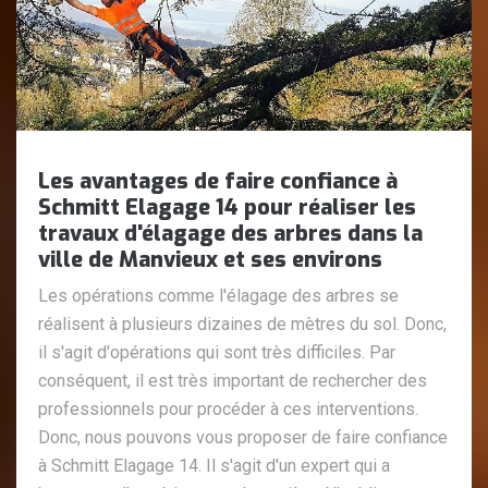
Les avantages de faire confiance à
Schmitt Elagage 14 pour réaliser les
travaux d'élagage des arbres dans la
ville de Manvieux et ses environs
Les opérations comme l'élagage des arbres se
réalisent à plusieurs dizaines de mètres du sol. Donc,
il s'agit d'opérations qui sont très difficiles. Par
conséquent, il est très important de rechercher des
professionnels pour procéder à ces interventions.
Donc, nous pouvons vous proposer de faire confiance
à Schmitt Elagage 14. Il s'agit d'un expert qui a