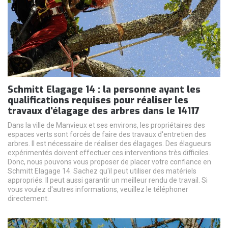
Schmitt Elagage 14 : la personne ayant les
qualifications requises pour réaliser les
travaux d'élagage des arbres dans le 14117
Dans la ville de Manvieux et ses environs, les propriétaires des
espaces verts sont forcés de faire des travaux d'entretien des
arbres. Il est nécessaire de réaliser des élagages. Des élagueurs
expérimentés doivent effectuer ces interventions très difficiles.
Donc, nous pouvons vous proposer de placer votre confiance en
Schmitt Elagage 14. Sachez qu'il peut utiliser des matériels
appropriés. Il peut aussi garantir un meilleur rendu de travail. Si
vous voulez d'autres informations, veuillez le téléphoner
directement.