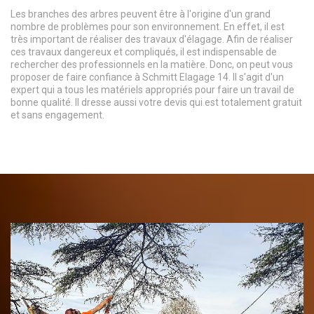
Les branches des arbres peuvent être à l'origine d'un grand
nombre de problèmes pour son environnement. En effet, il est
très important de réaliser des travaux d'élagage. Afin de réaliser
ces travaux dangereux et compliqués, il est indispensable de
rechercher des professionnels en la matière. Donc, on peut vous
proposer de faire confiance à Schmitt Elagage 14. Il s'agit d'un
expert qui a tous les matériels appropriés pour faire un travail de
bonne qualité. Il dresse aussi votre devis qui est totalement gratuit
et sans engagement.