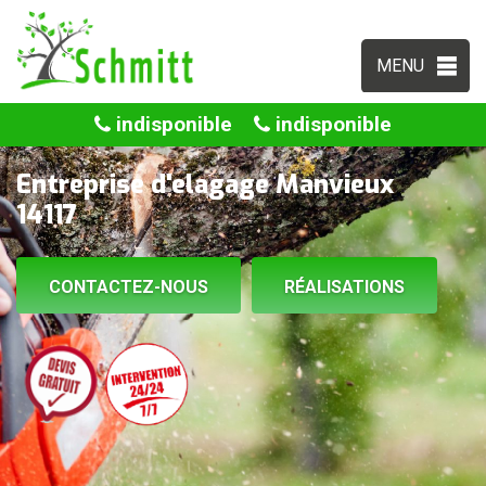
MENU
indisponible
indisponible
Entreprise d'elagage Manvieux
14117
CONTACTEZ-NOUS
RÉALISATIONS