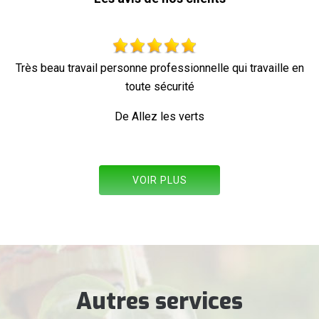
essionnelle qui travaille en
Parfait !
urité
De Ornella
s verts
VOIR PLUS
Autres services