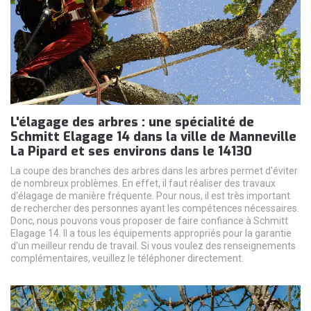
L'élagage des arbres : une spécialité de
Schmitt Elagage 14 dans la ville de Manneville
La Pipard et ses environs dans le 14130
La coupe des branches des arbres dans les arbres permet d'éviter
de nombreux problèmes. En effet, il faut réaliser des travaux
d'élagage de manière fréquente. Pour nous, il est très important
de rechercher des personnes ayant les compétences nécessaires.
Donc, nous pouvons vous proposer de faire confiance à Schmitt
Elagage 14. Il a tous les équipements appropriés pour la garantie
d'un meilleur rendu de travail. Si vous voulez des renseignements
complémentaires, veuillez le téléphoner directement.