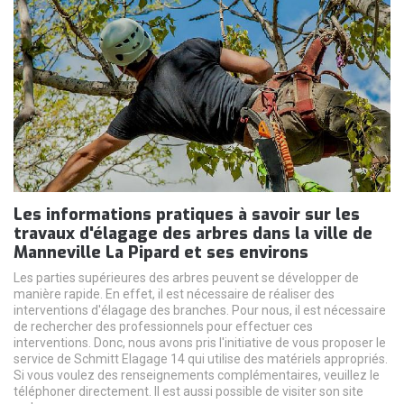
Les informations pratiques à savoir sur les
travaux d'élagage des arbres dans la ville de
Manneville La Pipard et ses environs
Les parties supérieures des arbres peuvent se développer de
manière rapide. En effet, il est nécessaire de réaliser des
interventions d'élagage des branches. Pour nous, il est nécessaire
de rechercher des professionnels pour effectuer ces
interventions. Donc, nous avons pris l'initiative de vous proposer le
service de Schmitt Elagage 14 qui utilise des matériels appropriés.
Si vous voulez des renseignements complémentaires, veuillez le
téléphoner directement. Il est aussi possible de visiter son site