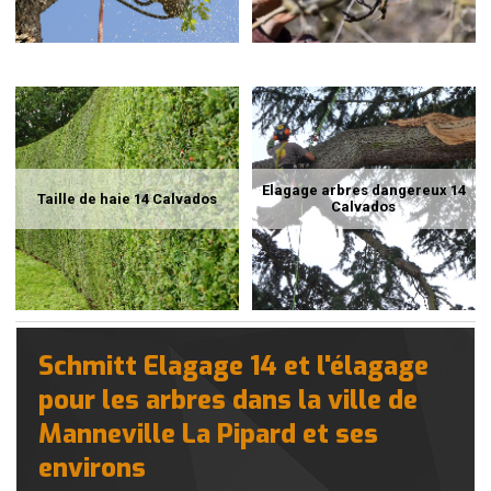
Elagage arbres dangereux 14
Taille de haie 14 Calvados
Calvados
Schmitt Elagage 14 et l'élagage
pour les arbres dans la ville de
Manneville La Pipard et ses
environs