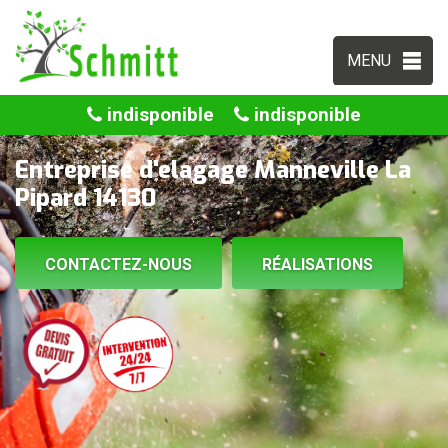
MENU
indisponible
indisponible
Entreprise d'elagage Manneville La
Pipard 14130
CONTACTEZ-NOUS
RÉALISATIONS