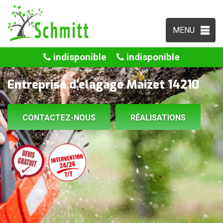
MENU
indisponible
indisponible
Entreprise d'elagage Maizet 14210
CONTACTEZ-NOUS
RÉALISATIONS