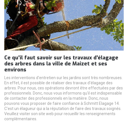
Ce qu'il faut savoir sur les travaux d'élagage
des arbres dans la ville de Maizet et ses
environs
Les interventions d'entretien sur les jardins sont très nombreuses.
En effet, il est possible de réaliser des travaux d'élagage des
arbres. Pour nous, ces opérations devront être effectuées par des
professionnels. Donc, nous vous informons qu'il est indispensable
de contacter des professionnels en la matière. Donc, nous
pouvons vous proposer de faire confiance à Schmitt Elagage 14.
C'est un élagueur qui a la réputation de faire des travaux soignés.
Veuillez visiter son site web pour recueillir les renseignements
complémentaires.