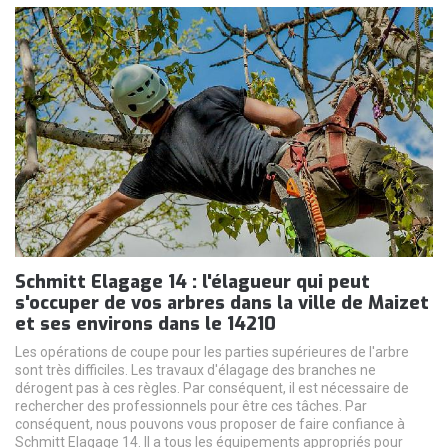
Schmitt Elagage 14 : l'élagueur qui peut
s'occuper de vos arbres dans la ville de Maizet
et ses environs dans le 14210
Les opérations de coupe pour les parties supérieures de l'arbre
sont très difficiles. Les travaux d'élagage des branches ne
dérogent pas à ces règles. Par conséquent, il est nécessaire de
rechercher des professionnels pour être ces tâches. Par
conséquent, nous pouvons vous proposer de faire confiance à
Schmitt Elagage 14. Il a tous les équipements appropriés pour