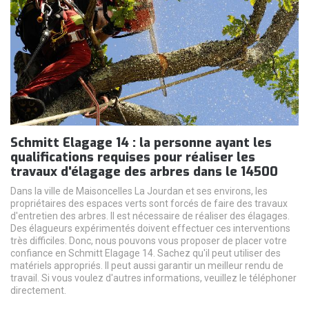
Schmitt Elagage 14 : la personne ayant les
qualifications requises pour réaliser les
travaux d'élagage des arbres dans le 14500
Dans la ville de Maisoncelles La Jourdan et ses environs, les
propriétaires des espaces verts sont forcés de faire des travaux
d'entretien des arbres. Il est nécessaire de réaliser des élagages.
Des élagueurs expérimentés doivent effectuer ces interventions
très difficiles. Donc, nous pouvons vous proposer de placer votre
confiance en Schmitt Elagage 14. Sachez qu'il peut utiliser des
matériels appropriés. Il peut aussi garantir un meilleur rendu de
travail. Si vous voulez d'autres informations, veuillez le téléphoner
directement.