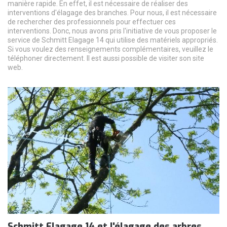
manière rapide. En effet, il est nécessaire de réaliser des
interventions d'élagage des branches. Pour nous, il est nécessaire
de rechercher des professionnels pour effectuer ces
interventions. Donc, nous avons pris l'initiative de vous proposer le
service de Schmitt Elagage 14 qui utilise des matériels appropriés.
Si vous voulez des renseignements complémentaires, veuillez le
téléphoner directement. Il est aussi possible de visiter son site
web.
Schmitt Elagage 14 et l'élagage des arbres