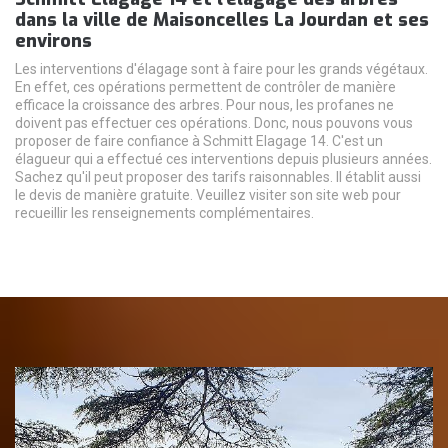
dans la ville de Maisoncelles La Jourdan et ses
environs
Les interventions d'élagage sont à faire pour les grands végétaux.
En effet, ces opérations permettent de contrôler de manière
efficace la croissance des arbres. Pour nous, les profanes ne
doivent pas effectuer ces opérations. Donc, nous pouvons vous
proposer de faire confiance à Schmitt Elagage 14. C'est un
élagueur qui a effectué ces interventions depuis plusieurs années.
Sachez qu'il peut proposer des tarifs raisonnables. Il établit aussi
le devis de manière gratuite. Veuillez visiter son site web pour
recueillir les renseignements complémentaires.