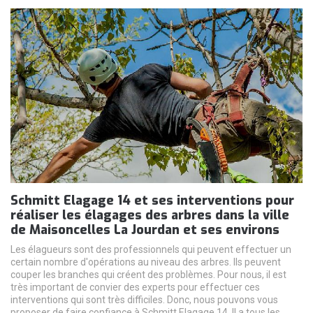
Schmitt Elagage 14 et ses interventions pour
réaliser les élagages des arbres dans la ville
de Maisoncelles La Jourdan et ses environs
Les élagueurs sont des professionnels qui peuvent effectuer un
certain nombre d'opérations au niveau des arbres. Ils peuvent
couper les branches qui créent des problèmes. Pour nous, il est
très important de convier des experts pour effectuer ces
interventions qui sont très difficiles. Donc, nous pouvons vous
proposer de faire confiance à Schmitt Elagage 14. Il a tous les