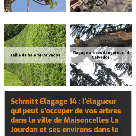
Elagage arbres dangereux 14
Taille de haie 14 Calvados
Calvados
Schmitt Elagage 14 : l'élagueur
qui peut s'occuper de vos arbres
dans la ville de Maisoncelles La
Jourdan et ses environs dans le