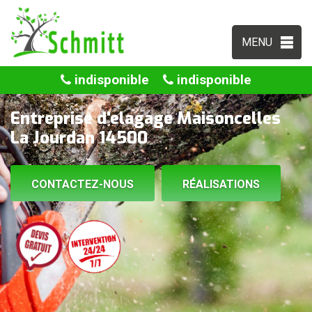
MENU
indisponible
indisponible
Entreprise d'elagage Maisoncelles
La Jourdan 14500
CONTACTEZ-NOUS
RÉALISATIONS