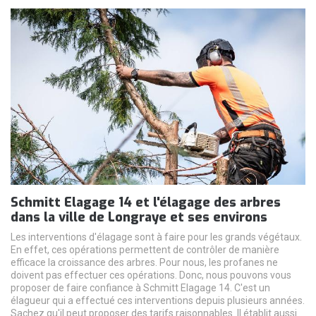
Schmitt Elagage 14 et l'élagage des arbres
dans la ville de Longraye et ses environs
Les interventions d'élagage sont à faire pour les grands végétaux.
En effet, ces opérations permettent de contrôler de manière
efficace la croissance des arbres. Pour nous, les profanes ne
doivent pas effectuer ces opérations. Donc, nous pouvons vous
proposer de faire confiance à Schmitt Elagage 14. C'est un
élagueur qui a effectué ces interventions depuis plusieurs années.
Sachez qu'il peut proposer des tarifs raisonnables. Il établit aussi