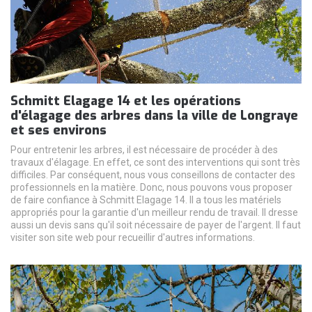
Schmitt Elagage 14 et les opérations
d'élagage des arbres dans la ville de Longraye
et ses environs
Pour entretenir les arbres, il est nécessaire de procéder à des
travaux d'élagage. En effet, ce sont des interventions qui sont très
difficiles. Par conséquent, nous vous conseillons de contacter des
professionnels en la matière. Donc, nous pouvons vous proposer
de faire confiance à Schmitt Elagage 14. Il a tous les matériels
appropriés pour la garantie d'un meilleur rendu de travail. Il dresse
aussi un devis sans qu'il soit nécessaire de payer de l'argent. Il faut
visiter son site web pour recueillir d'autres informations.