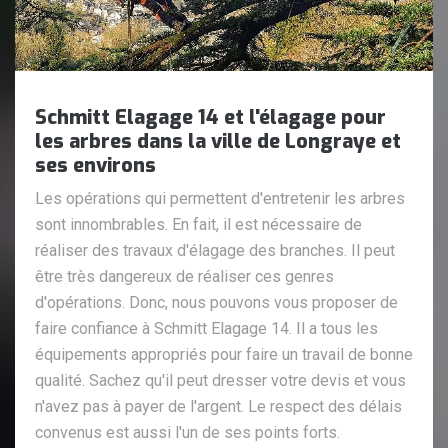
Schmitt Elagage 14 et l'élagage pour
les arbres dans la ville de Longraye et
ses environs
Les opérations qui permettent d'entretenir les arbres
sont innombrables. En fait, il est nécessaire de
réaliser des travaux d'élagage des branches. Il peut
être très dangereux de réaliser ces genres
d'opérations. Donc, nous pouvons vous proposer de
faire confiance à Schmitt Elagage 14. Il a tous les
équipements appropriés pour faire un travail de bonne
qualité. Sachez qu'il peut dresser votre devis et vous
n'avez pas à payer de l'argent. Le respect des délais
convenus est aussi l'un de ses points forts.