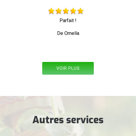
 !
Très beau travail personne professio
toute sécurit
lla
De Allez les ve
VOIR PLUS
Autres services