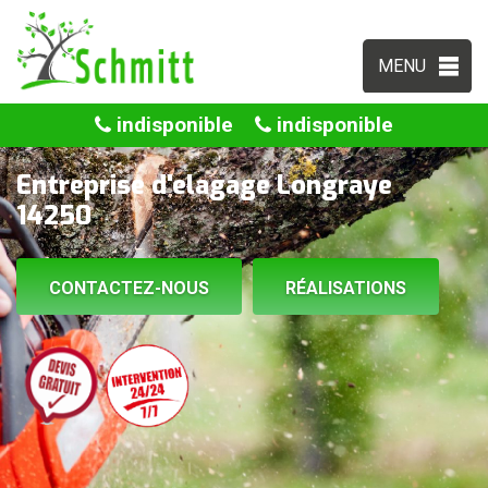
MENU
indisponible
indisponible
Entreprise d'elagage Longraye
14250
CONTACTEZ-NOUS
RÉALISATIONS