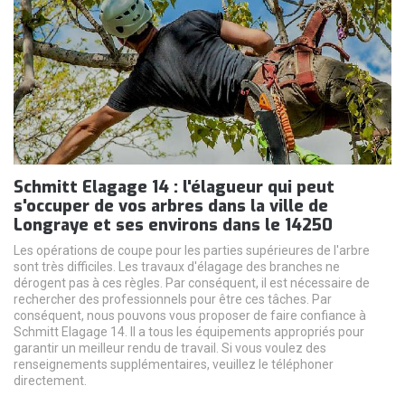
Schmitt Elagage 14 : l'élagueur qui peut
s'occuper de vos arbres dans la ville de
Longraye et ses environs dans le 14250
Les opérations de coupe pour les parties supérieures de l'arbre
sont très difficiles. Les travaux d'élagage des branches ne
dérogent pas à ces règles. Par conséquent, il est nécessaire de
rechercher des professionnels pour être ces tâches. Par
conséquent, nous pouvons vous proposer de faire confiance à
Schmitt Elagage 14. Il a tous les équipements appropriés pour
garantir un meilleur rendu de travail. Si vous voulez des
renseignements supplémentaires, veuillez le téléphoner
directement.