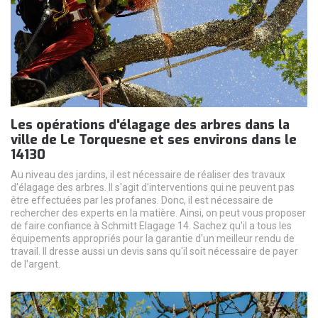
Les opérations d'élagage des arbres dans la
ville de Le Torquesne et ses environs dans le
14130
Au niveau des jardins, il est nécessaire de réaliser des travaux
d'élagage des arbres. Il s'agit d'interventions qui ne peuvent pas
être effectuées par les profanes. Donc, il est nécessaire de
rechercher des experts en la matière. Ainsi, on peut vous proposer
de faire confiance à Schmitt Elagage 14. Sachez qu'il a tous les
équipements appropriés pour la garantie d'un meilleur rendu de
travail. Il dresse aussi un devis sans qu'il soit nécessaire de payer
de l'argent.