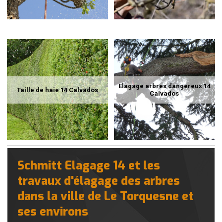
Elagage arbres dangereux 14
Taille de haie 14 Calvados
Calvados
Schmitt Elagage 14 et les
travaux d'élagage des arbres
dans la ville de Le Torquesne et
ses environs