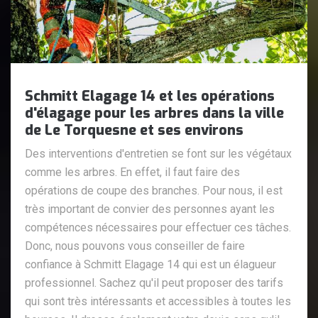
Schmitt Elagage 14 et les opérations
d'élagage pour les arbres dans la ville
de Le Torquesne et ses environs
Des interventions d'entretien se font sur les végétaux
comme les arbres. En effet, il faut faire des
opérations de coupe des branches. Pour nous, il est
très important de convier des personnes ayant les
compétences nécessaires pour effectuer ces tâches.
Donc, nous pouvons vous conseiller de faire
confiance à Schmitt Elagage 14 qui est un élagueur
professionnel. Sachez qu'il peut proposer des tarifs
qui sont très intéressants et accessibles à toutes les