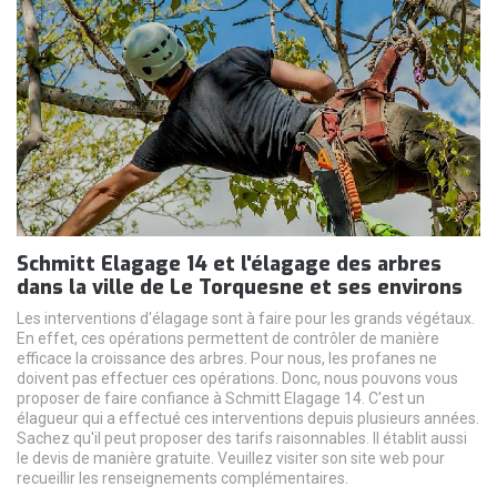
Schmitt Elagage 14 et l'élagage des arbres
dans la ville de Le Torquesne et ses environs
Les interventions d'élagage sont à faire pour les grands végétaux.
En effet, ces opérations permettent de contrôler de manière
efficace la croissance des arbres. Pour nous, les profanes ne
doivent pas effectuer ces opérations. Donc, nous pouvons vous
proposer de faire confiance à Schmitt Elagage 14. C'est un
élagueur qui a effectué ces interventions depuis plusieurs années.
Sachez qu'il peut proposer des tarifs raisonnables. Il établit aussi
le devis de manière gratuite. Veuillez visiter son site web pour
recueillir les renseignements complémentaires.