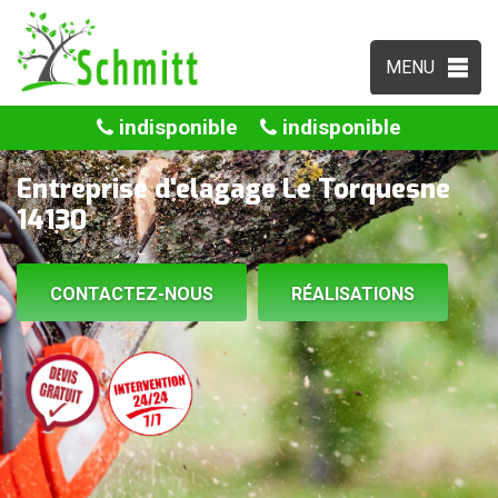
MENU
indisponible
indisponible
Entreprise d'elagage Le Torquesne
14130
CONTACTEZ-NOUS
RÉALISATIONS